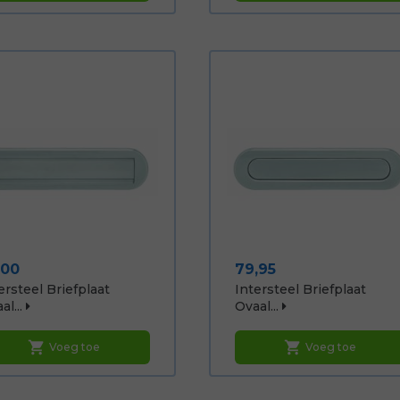
js
Prijs
,00
79,95
ersteel Briefplaat
Intersteel Briefplaat
l...
Ovaal...
shopping_cart
shopping_cart
Voeg toe
Voeg toe