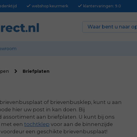
check
check
edenktijd
webshop keurmerk
klantervaringen: 9.0
owroom
ppen
Briefplaten
 brievenbusplaat of brievenbusklep, kunt u aan
de hier uw post in kan doen. Bij
d assortiment aan briefplaten. U kunt bij ons
at met een
tochtklep
voor aan de binnenzijde
re voordeur een geschikte brievenbusplaat!