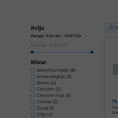
Er z
Prijs
Range: €24,00 - €367,00
€ 24,00 - € 367,00
Kleur
Aluminiumgrijs
(8)
Antracietgrijs
(3)
Brons
(4)
Chroom
(2)
Chroom mat
(3)
Pri
75
Crème
(2)
Int
Goud
(1)
340
Grijs
(4)