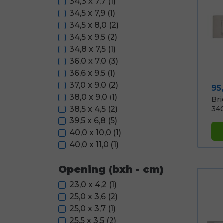
34,3 x 7,7
(1)
34,5 x 7,9
(1)
34,5 x 8,0
(2)
34,5 x 9,5
(2)
34,8 x 7,5
(1)
36,0 x 7,0
(3)
36,6 x 9,5
(1)
37,0 x 9,0
(2)
Pri
95
38,0 x 9,0
(1)
Bri
340
38,5 x 4,5
(2)
39,5 x 6,8
(5)
40,0 x 10,0
(1)
40,0 x 11,0
(1)
Opening (bxh - cm)
23,0 x 4,2
(1)
25,0 x 3,6
(2)
25,0 x 3,7
(1)
25,5 x 3,5
(2)