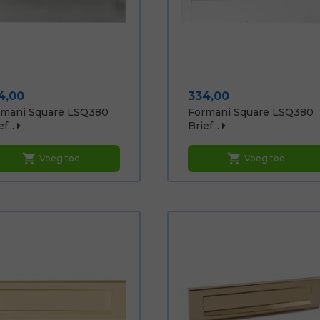
js
Prijs
4,00
334,00
rmani Square LSQ380
Formani Square LSQ380
f...
Brief...
shopping_cart
shopping_cart
Voeg toe
Voeg toe