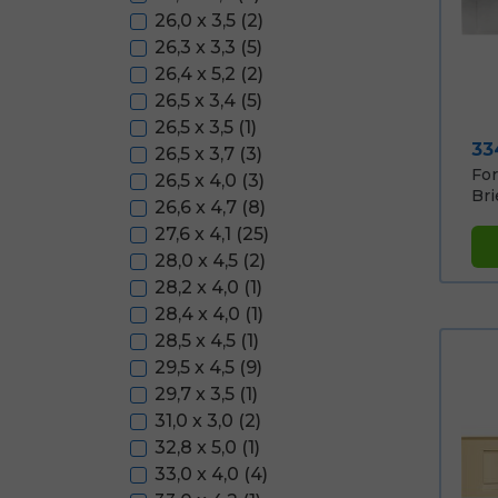
26,0 x 3,5
(2)
26,3 x 3,3
(5)
26,4 x 5,2
(2)
26,5 x 3,4
(5)
26,5 x 3,5
(1)
Pri
33
26,5 x 3,7
(3)
Fo
26,5 x 4,0
(3)
Brie
26,6 x 4,7
(8)
27,6 x 4,1
(25)
28,0 x 4,5
(2)
28,2 x 4,0
(1)
28,4 x 4,0
(1)
28,5 x 4,5
(1)
29,5 x 4,5
(9)
29,7 x 3,5
(1)
31,0 x 3,0
(2)
32,8 x 5,0
(1)
33,0 x 4,0
(4)