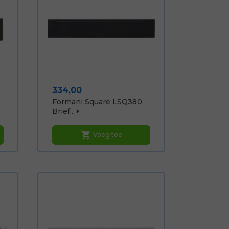
Prijs
334,00
Formani Square LSQ380
Brief...
shopping_cart
Voeg toe