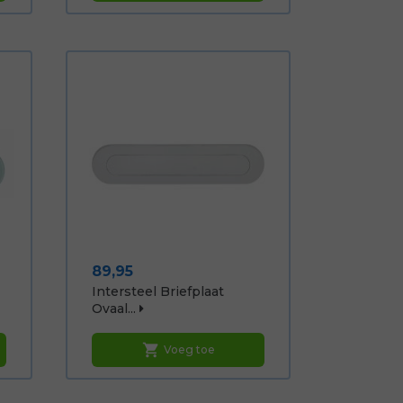
Prijs
89,95
Intersteel Briefplaat
Ovaal...
shopping_cart
Voeg toe