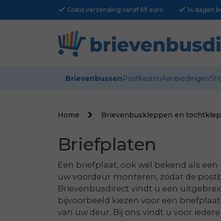
check
check
Gratis verzending vanaf 69 euro
14 dagen b
Brievenbussen
Postkasten
Aanbiedingen
Sh
Home
Brievenbuskleppen en tochtkle
Briefplaten
Een briefplaat, ook wel bekend als een
uw voordeur monteren, zodat de postbo
Brievenbusdirect vindt u een uitgebrei
bijvoorbeeld kiezen voor een briefpla
van uw deur. Bij ons vindt u voor iede