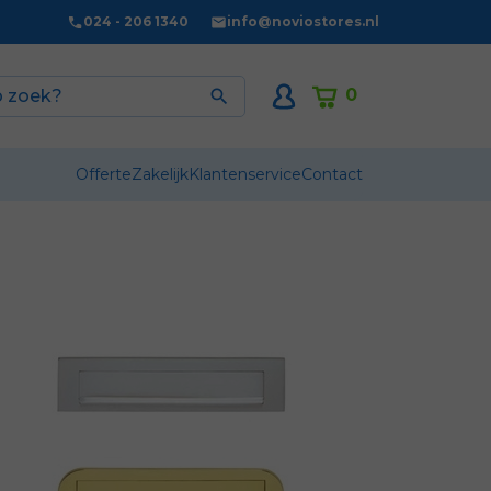
024 - 206 1340
info@noviostores.nl
0

Offerte
Zakelijk
Klantenservice
Contact