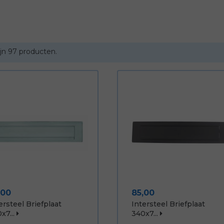
ijn 97 producten.
js
Prijs
,00
85,00
ersteel Briefplaat
Intersteel Briefplaat
x7...
340x7...