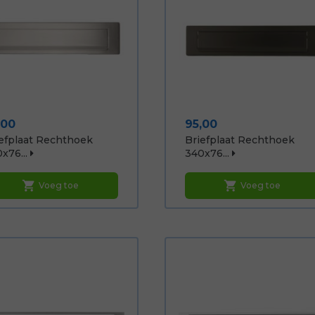
js
Prijs
,00
95,00
efplaat Rechthoek
Briefplaat Rechthoek
x76...
340x76...
shopping_cart
shopping_cart
Voeg toe
Voeg toe