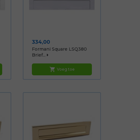
Prijs
334,00
Formani Square LSQ380
Brief...
shopping_cart
Voeg toe