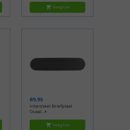
shopping_cart
Voeg toe
Prijs
89,95
Intersteel Briefplaat
Ovaal...
shopping_cart
Voeg toe