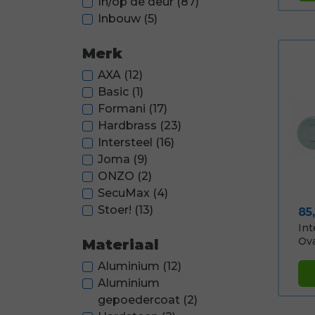
In/op de deur
(87)
Inbouw
(5)
Merk
AXA
(12)
Basic
(1)
Formani
(17)
Hardbrass
(23)
Intersteel
(16)
Joma
(9)
ONZO
(2)
SecuMax
(4)
Stoer!
(13)
Pri
85
Int
Ovaa
Materiaal
Aluminium
(12)
Aluminium
gepoedercoat
(2)