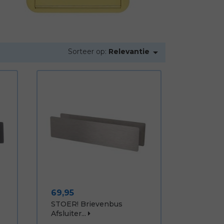

Sorteer op:
Relevantie
Prijs
69,95
STOER! Brievenbus
Afsluiter...