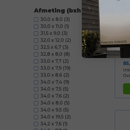
Afmeting (bxh - cm)
30,0 x 8,0
(3)
30,0 x 11,0
(1)
31,5 x 9,0
(3)
32,0 x 12,0
(2)
32,5 x 6,7
(3)
32,8 x 8,0
(8)
33,0 x 7,7
(2)
Pri
85
33,0 x 7,9
(19)
Int
33,0 x 8,6
(2)
Ovaa
34,0 x 7,4
(9)
34,0 x 7,5
(5)
34,0 x 7,6
(2)
34,0 x 8,0
(5)
34,0 x 9,5
(5)
34,0 x 19,5
(2)
34,2 x 7,6
(1)