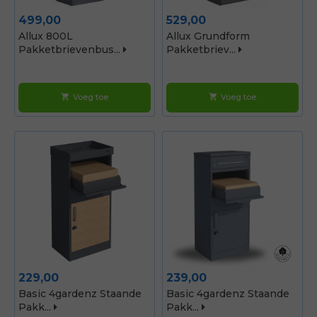
Prijs
Prijs
499,00
529,00
Allux 800L
Allux Grundform
Pakketbrievenbus...
Pakketbriev...
Voeg toe
Voeg toe
shopping_cart
shopping_cart
Prijs
Prijs
229,00
239,00
Basic 4gardenz Staande
Basic 4gardenz Staande
Pakk...
Pakk...