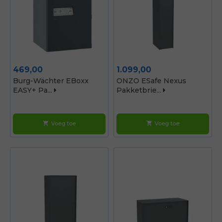
Prijs
Prijs
469,00
1.099,00
Burg-Wächter EBoxx
ONZO ESafe Nexus
EASY+ Pa...
Pakketbrie...
Voeg toe
Voeg toe
shopping_cart
shopping_cart