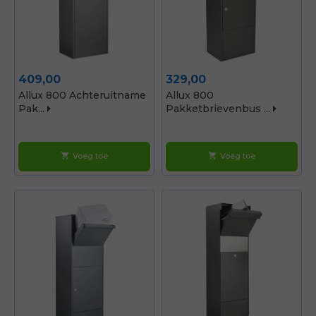
Prijs
Prijs
409,00
329,00
Allux 800 Achteruitname
Allux 800
Pak...
Pakketbrievenbus ...
Voeg toe
Voeg toe
shopping_cart
shopping_cart