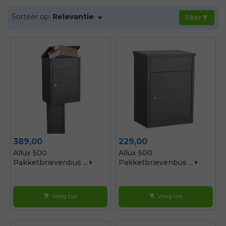
ruime assortiment antraciet

Sorteer op:
Relevantie
pakketbrievenbussen, met keuze uit
Filter
verschillende formaten, materialen en plaatsing
opties.
Prijs
Prijs
389,00
229,00
Allux 500
Allux 500
Pakketbrievenbus ...
Pakketbrievenbus ...
Voeg toe
Voeg toe
shopping_cart
shopping_cart