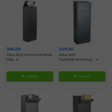
Prijs
Prijs
345,00
249,00
Allux 600 Achteruitname
Allux 600
Pak...
Pakketbrievenbus ...
Voeg toe
Voeg toe
shopping_cart
shopping_cart