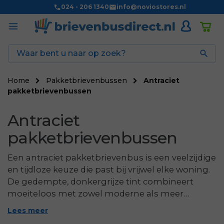
024 - 206 1340
info@noviostores.nl

Home
Pakketbrievenbussen
Antraciet
pakketbrievenbussen
Antraciet
pakketbrievenbussen
Een antraciet pakketbrievenbus is een veelzijdige
en tijdloze keuze die past bij vrijwel elke woning.
De gedempte, donkergrijze tint combineert
moeiteloos met zowel moderne als meer
traditionele gevels en geeft uw voordeur een
Lees meer
verzorgde uitstraling. Op deze pagina vindt u ons