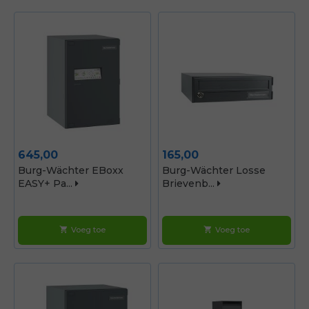
Prijs
Prijs
645,00
165,00
Burg-Wächter EBoxx
Burg-Wächter Losse
EASY+ Pa...
Brievenb...
Voeg toe
Voeg toe
shopping_cart
shopping_cart