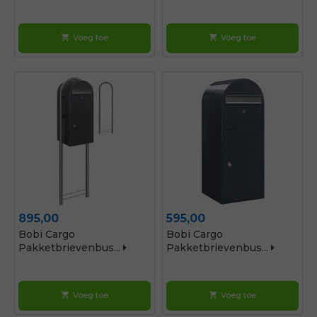
Voeg toe
Voeg toe
shopping_cart
shopping_cart
Prijs
Prijs
895,00
595,00
Bobi Cargo
Bobi Cargo
Pakketbrievenbus...
Pakketbrievenbus...
Voeg toe
Voeg toe
shopping_cart
shopping_cart