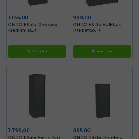
Prijs
Prijs
1.145,00
999,00
ONZO ESafe Dropbox
ONZO ESafe Bulkbox
Medium B...
Pakketbo...
Voeg toe
Voeg toe
shopping_cart
shopping_cart
Prijs
Prijs
1.799,00
895,00
ONZO ESafe Fenix Top
ONZO ESafe Dropbox