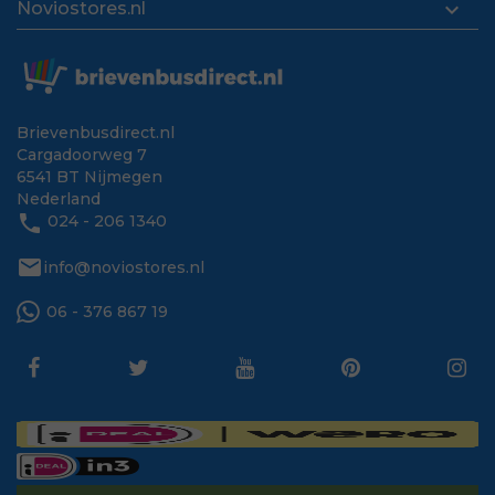

Noviostores.nl
Brievenbusdirect.nl
Cargadoorweg 7
6541 BT Nijmegen
Nederland
phone
024 - 206 1340
mail
info@noviostores.nl
06 - 376 867 19