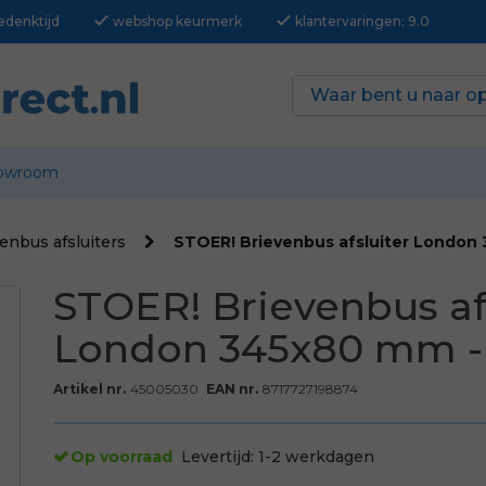
check
check
edenktijd
webshop keurmerk
klantervaringen: 9.0
owroom
enbus afsluiters
STOER! Brievenbus afsluiter London
STOER! Brievenbus af
London 345x80 mm -
Artikel nr.
45005030
EAN nr.
8717727198874
Op voorraad
Levertijd:
1-2 werkdagen