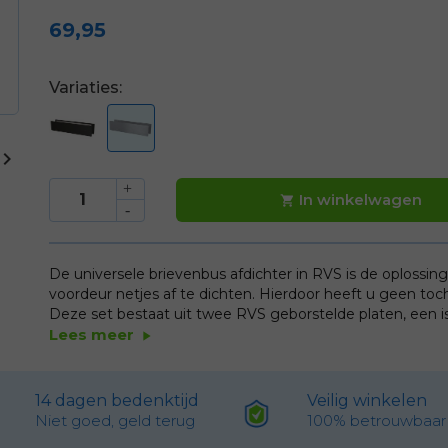
69,95
Variaties:

In winkelwagen

De universele brievenbus afdichter in RVS is de oplossi
voordeur netjes af te dichten. Hierdoor heeft u geen tocht
Deze set bestaat uit twee RVS geborstelde platen, een is
Lees meer
play_arrow
14 dagen bedenktijd
Veilig winkelen
Niet goed, geld terug
100% betrouwbaar