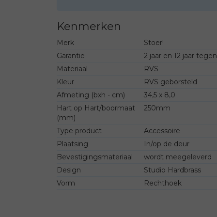
Kenmerken
Merk
Stoer!
Garantie
2 jaar en 12 jaar tege
Materiaal
RVS
Kleur
RVS geborsteld
Afmeting (bxh - cm)
34,5 x 8,0
Hart op Hart/boormaat
250mm
(mm)
Type product
Accessoire
Plaatsing
In/op de deur
Bevestigingsmateriaal
wordt meegeleverd
Design
Studio Hardbrass
Vorm
Rechthoek