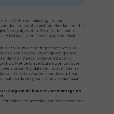
chter in RVS is de oplossing om een
voordeur netjes af te dichten. Hierdoor heeft u
gleuf veilig afgesloten. Deze set bestaat uit
een isolatieblok en bevestigingsmateriaal.
nbus aan uw muur heeft gehangen of in uw
 vaak nog een ongebruikte briefplaat opening
daar dan nog steeds (ongewenst) post in
uw huis. Met de brievenbusafsluiter van Stoer!
Twee strakke RVS platen en isolatiemateriaal
tjes af. De platen worden door de deur heen
e buitenzijde zijn geen schroeven zichtbaar
kte.
Zorg dat de bouten voor montage op
rt.
 afbreekbaar en geschikt voor deuren met een