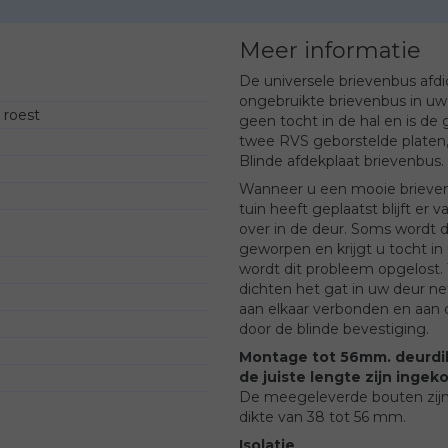
Meer informatie
De universele brievenbus afdi
ongebruikte brievenbus in uw 
n roest
geen tocht in de hal en is de 
twee RVS geborstelde platen, 
Blinde afdekplaat brievenbus.
Wanneer u een mooie brieve
tuin heeft geplaatst blijft er
over in de deur. Soms wordt 
geworpen en krijgt u tocht in 
wordt dit probleem opgelost. 
dichten het gat in uw deur ne
aan elkaar verbonden en aan d
door de blinde bevestiging.
Montage tot 56mm. deurdi
de juiste lengte zijn ingeko
De meegeleverde bouten zijn
dikte van 38 tot 56 mm.
Isolatie