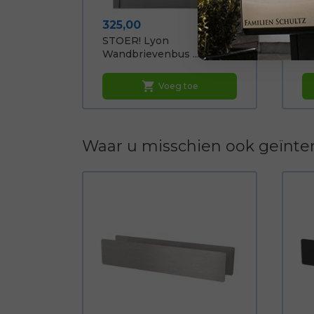
Prijs
Pr
325,00
1
STOER! Lyon
Al
Wandbrievenbus ...
Wa
shopping_cart
Voeg toe
Waar u misschien ook geïnter