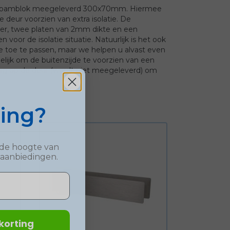
k foamblok meegeleverd 300x70mm. Hiermee
 deur voorzien van extra isolatie. De
er, twee platen van 2mm dikte en een
n voor de isolatie situatie. Natuurlijk is het ook
e toe te passen, maar we helpen u alvast even
lijk om de buitenzijde te voorzien van een
ring op de deur (wordt niet meegeleverd) om
ting?
op de hoogte van
 aanbiedingen.
korting