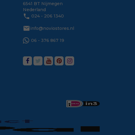
6541 BT Nijmegen
Nederland
phone
024 - 206 1340
mail
info@noviostores.nl
06 - 376 867 19