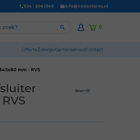
024 - 206 1340
info@noviostores.nl
0

Offerte
Zakelijk
Klantenservice
Contact
 345x80 mm - RVS
sluiter
 RVS