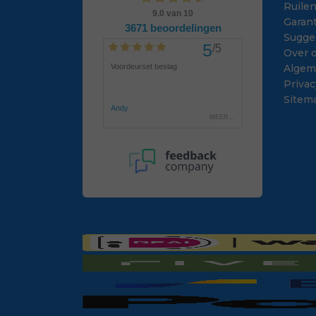
Ruile
Garant
Sugge
Over 
Algem
Privac
Sitem