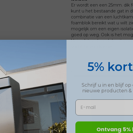
Er wordt een een 25mm. di
kunt u het bestaande gat in de
combinatie van een luchtkam
foamblok bereikt wat u wilt zie
mogelijk om een eigen isolati
goed op weg. Ook is het moge
kleine kitrand rond de uitspa
vocht te voorkomen.
5% kor
Schrijf u in en blijf 
nieuwe
producten
&
Email
Ontvang 5% 