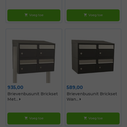
Voeg toe
Voeg toe
shopping_cart
shopping_cart
Prijs
Prijs
935,00
589,00
Brievenbusunit Brickset
Brievenbusunit Brickset
Met...
Wan...
Voeg toe
Voeg toe
shopping_cart
shopping_cart