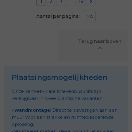

1
2
3
…
14
Aantal per pagina:
24
            Terug naar boven


Plaatsingsmogelijkheden
Onze kant-en-klare brievenbusunits zijn
verkrijgbaar in twee praktische varianten:
•
Wandmontage
: Direct te bevestigen aan een
muur voor een strakke en ruimtebesparende
oplossing.
•
Vrijstaand statief
: Ideaal voor situaties waar