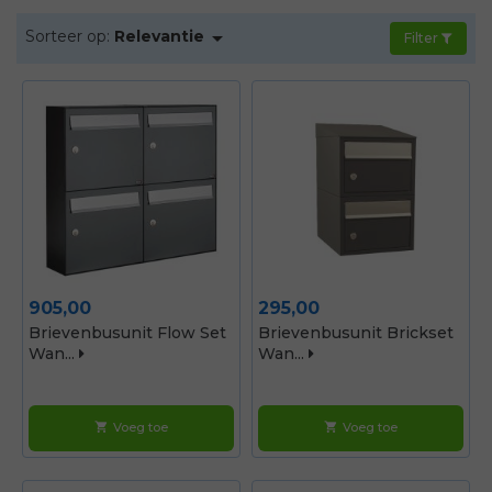
over ons assortiment.

Sorteer op:
Relevantie
Filter
Prijs
Prijs
905,00
295,00
Brievenbusunit Flow Set
Brievenbusunit Brickset
Wan...
Wan...
Voeg toe
Voeg toe
shopping_cart
shopping_cart