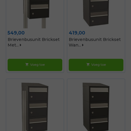
Prijs
Prijs
549,00
419,00
Brievenbusunit Brickset
Brievenbusunit Brickset
Met...
Wan...
Voeg toe
Voeg toe
shopping_cart
shopping_cart