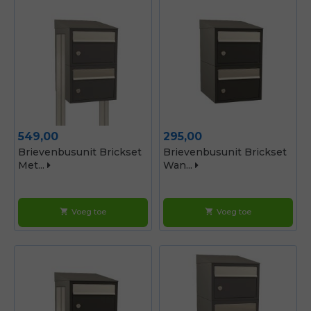
Prijs
Prijs
549,00
295,00
Brievenbusunit Brickset
Brievenbusunit Brickset
Met...
Wan...
Voeg toe
Voeg toe
shopping_cart
shopping_cart