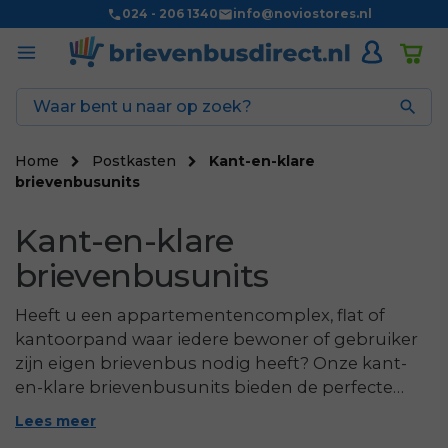
024 - 206 1340
info@noviostores.nl

Home
Postkasten
Kant-en-klare
brievenbusunits
Kant-en-klare
brievenbusunits
Heeft u een appartementencomplex, flat of
kantoorpand waar iedere bewoner of gebruiker
zijn eigen brievenbus nodig heeft? Onze kant-
en-klare brievenbusunits bieden de perfecte
oplossing voor het eenvoudig en snel plaatsen
Lees meer
van meerdere postvakken bij elkaar. Lees meer