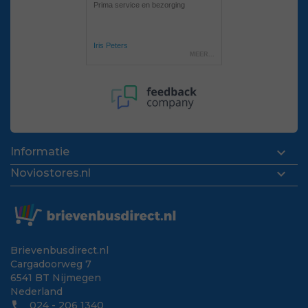

Informatie

Noviostores.nl
Brievenbusdirect.nl
Cargadoorweg 7
6541 BT Nijmegen
Nederland
phone
024 - 206 1340