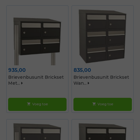
Prijs
Prijs
935,00
835,00
Brievenbusunit Brickset
Brievenbusunit Brickset
Met...
Wan...
Voeg toe
Voeg toe
shopping_cart
shopping_cart