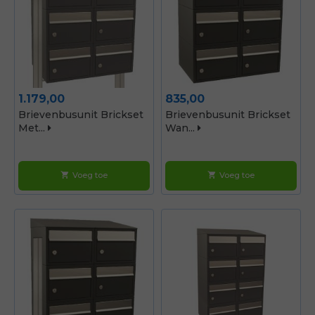
Prijs
Prijs
1.179,00
835,00
Brievenbusunit Brickset
Brievenbusunit Brickset
Met...
Wan...
Voeg toe
Voeg toe
shopping_cart
shopping_cart