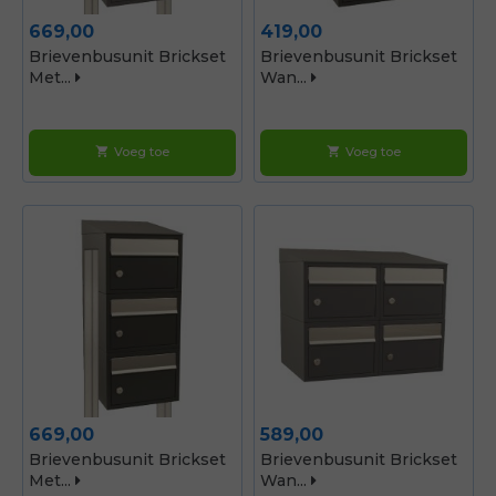
Prijs
Prijs
669,00
419,00
Brievenbusunit Brickset
Brievenbusunit Brickset
Met...
Wan...
Voeg toe
Voeg toe
shopping_cart
shopping_cart
Prijs
Prijs
669,00
589,00
Brievenbusunit Brickset
Brievenbusunit Brickset
Met...
Wan...