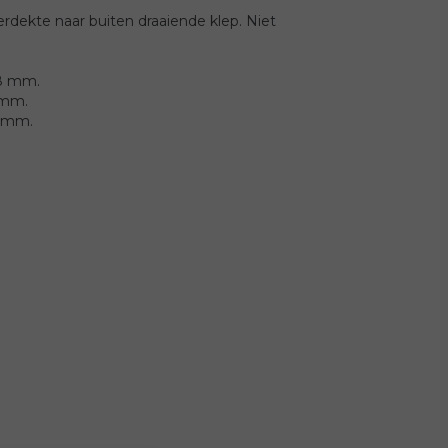
rdekte naar buiten draaiende klep. Niet
x8 mm.
 mm.
0 mm.