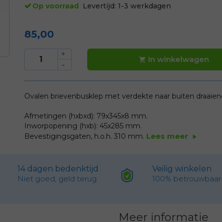
Op voorraad
Levertijd:
1-3 werkdagen
85,00
In winkelwagen

Ovalen brievenbusklep met verdekte naar buiten draaiend
Afmetingen (hxbxd): 79x345x8 mm.
Inworpopening (hxb): 45x285 mm.
Lees meer
Bevestigingsgaten, h.o.h. 310 mm.
play_arrow
14 dagen bedenktijd
Veilig winkelen
Niet goed, geld terug
100% betrouwbaar
Meer informatie