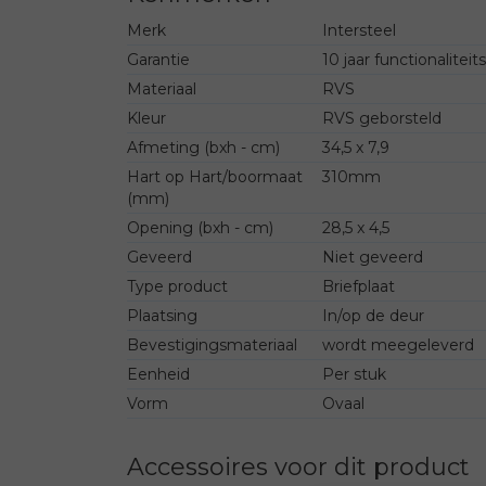
Merk
Intersteel
Garantie
10 jaar functionaliteit
Materiaal
RVS
Kleur
RVS geborsteld
Afmeting (bxh - cm)
34,5 x 7,9
Hart op Hart/boormaat
310mm
(mm)
Opening (bxh - cm)
28,5 x 4,5
Geveerd
Niet geveerd
Type product
Briefplaat
Plaatsing
In/op de deur
Bevestigingsmateriaal
wordt meegeleverd
Eenheid
Per stuk
Vorm
Ovaal
Accessoires voor dit product