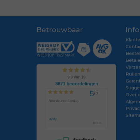
Betrouwbaar
Inf
Klant
Conta
Beste
Betal
Verze
Ruile
Garant
Sugge
Over 
Algem
Privac
Sitem