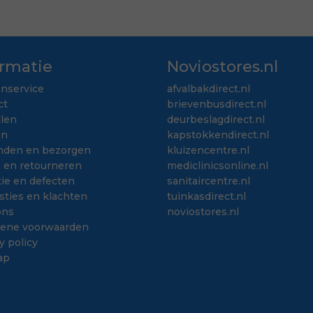
ormatie
Noviostores.nl
enservice
afvalbakdirect.nl
ct
brievenbusdirect.nl
llen
deurbeslagdirect.nl
en
kapstokkendirect.nl
nden en bezorgen
kluizencentre.nl
n en retourneren
mediclinicsonline.nl
ie en defecten
sanitaircentre.nl
sties en klachten
tuinkasdirect.nl
ons
noviostores.nl
ene voorwaarden
y policy
ap