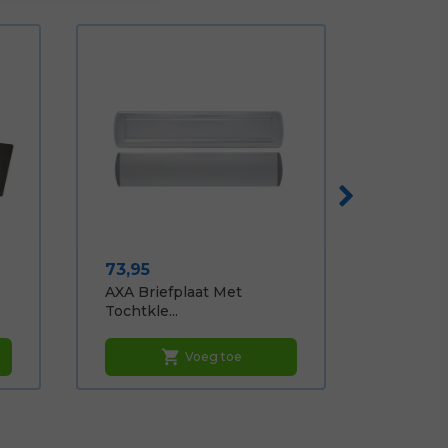
Prijs
73,95
AXA Briefplaat Met
Tochtkle...
shopping_cart
Voeg toe