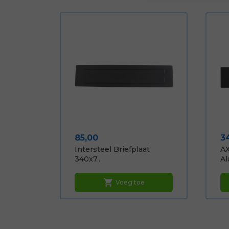
Prijs
Pr
85,00
3
Intersteel Briefplaat
AX
340x7...
Al
shopping_cart
Voeg toe