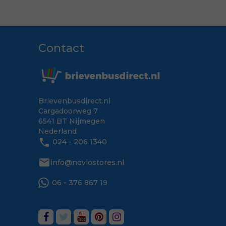
Contact
Brievenbusdirect.nl
Cargadoorweg 7
6541 BT Nijmegen
Nederland
phone
024 - 206 1340
mail
info@noviostores.nl
06 - 376 867 19