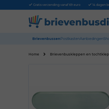
check
check
Gratis verzending vanaf 69 euro
14 dagen b
Brievenbussen
Postkasten
Aanbiedingen
Sh
Home
Brievenbuskleppen en tochtkle