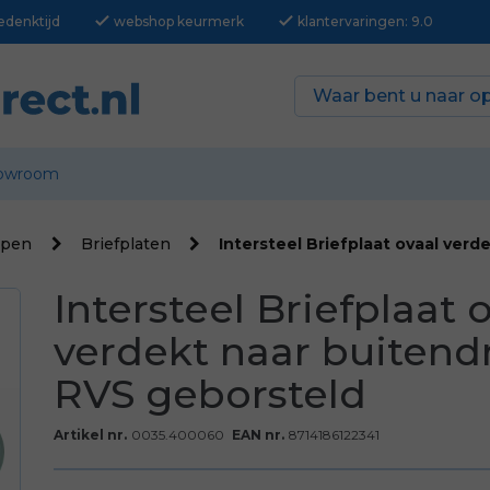
check
check
edenktijd
webshop keurmerk
klantervaringen: 9.0
owroom
ppen
Briefplaten
Intersteel Briefplaat ovaal ver
Intersteel Briefplaat 
verdekt naar buitend
RVS geborsteld
Artikel nr.
0035.400060
EAN nr.
8714186122341