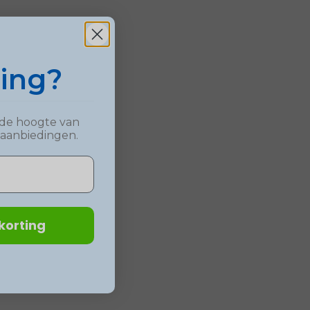
ting?
op de hoogte van
 aanbiedingen.
korting