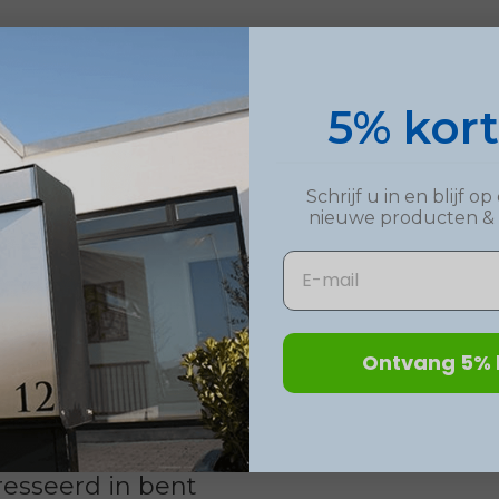
5% kor
Schrijf u in en blijf 
nieuwe
producten
&
Email
Ontvang 5% 
esseerd in bent