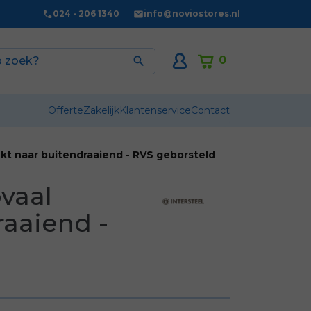
024 - 206 1340
info@noviostores.nl
0

Offerte
Zakelijk
Klantenservice
Contact
dekt naar buitendraaiend - RVS geborsteld
ovaal
raaiend -