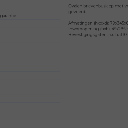
Ovalen brievenbusklep met ve
geveerd.
sgarantie
Afmetingen (hxbxd): 79x345
Inworpopening (hxb): 45x285
Bevestigingsgaten, h.o.h. 31