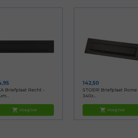
ijs
Prijs
4,95
142,50
A Briefplaat Recht -
STOER! Briefplaat Rome
um...
340x...
shopping_cart
shopping_cart
Voeg toe
Voeg toe