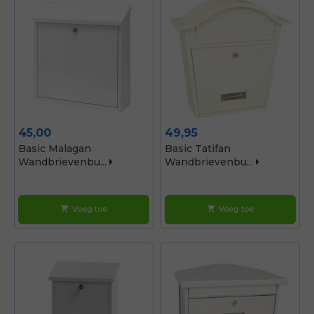
Prijs
Prijs
45,00
49,95
Basic Malagan
Basic Tatifan
Wandbrievenbu...
Wandbrievenbu...
Voeg toe
Voeg toe
shopping_cart
shopping_cart