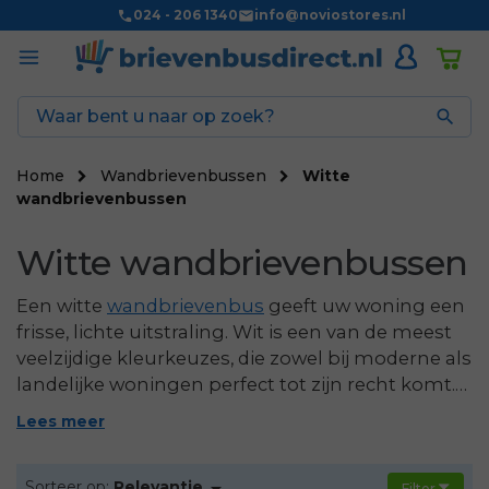
024 - 206 1340
info@noviostores.nl

Home
Wandbrievenbussen
Witte
wandbrievenbussen
Witte wandbrievenbussen
Een witte
wandbrievenbus
geeft uw woning een
frisse, lichte uitstraling. Wit is een van de meest
veelzijdige kleurkeuzes, die zowel bij moderne als
landelijke woningen perfect tot zijn recht komt.
Op deze pagina vindt u ons volledige
Lees meer
assortiment witte wandbrievenbussen, met
keuze uit verschillende tinten, materialen en

Sorteer op:
Relevantie
Filter