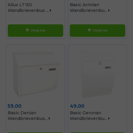
Allux LT150
Basic Armilan
Wandbrievenbus ...
Wandbrievenbu...
Voeg toe
Voeg toe
shopping_cart
shopping_cart
Prijs
Prijs
59,00
49,00
Basic Denian
Basic Geronan
Wandbrievenbus...
Wandbrievenbu...