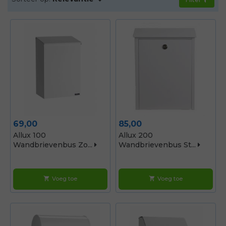
merken.
Prijs
Prijs
69,00
85,00
Allux 100
Allux 200
Wandbrievenbus Zo...
Wandbrievenbus St...
Voeg toe
Voeg toe
shopping_cart
shopping_cart