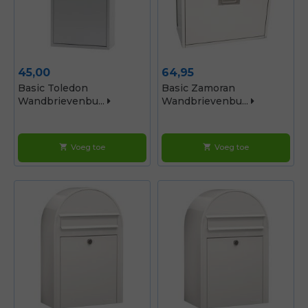
Prijs
Prijs
45,00
64,95
Basic Toledon
Basic Zamoran
Wandbrievenbu...
Wandbrievenbu...
Voeg toe
Voeg toe
shopping_cart
shopping_cart