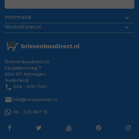

Informatie

Noviostores.nl
Brievenbusdirect.nl
Cargadoorweg 7
6541 BT Nijmegen
Nederland
phone
024 - 206 1340
mail
info@noviostores.nl
06 - 376 867 19