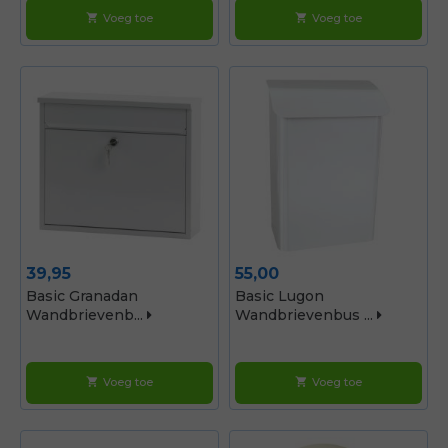
Voeg toe
Voeg toe
shopping_cart
shopping_cart
Prijs
Prijs
39,95
55,00
Basic Granadan
Basic Lugon
Wandbrievenb...
Wandbrievenbus ...
Voeg toe
Voeg toe
shopping_cart
shopping_cart