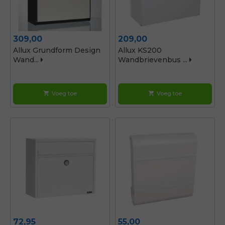
Prijs
Prijs
309,00
209,00
Allux Grundform Design
Allux KS200
Wand...
Wandbrievenbus ...
Voeg toe
Voeg toe
shopping_cart
shopping_cart
Prijs
Prijs
72,95
55,00