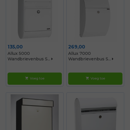
Prijs
Prijs
135,00
269,00
Allux 5000
Allux 7000
Wandbrievenbus S...
Wandbrievenbus S...
Voeg toe
Voeg toe
shopping_cart
shopping_cart