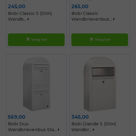
Prijs
Prijs
245,00
265,00
Bobi Classic S (slim)
Bobi Classic
Wandb...
Wandbrievenbus...
Voeg toe
Voeg toe
shopping_cart
shopping_cart
Prijs
Prijs
569,00
345,00
Bobi Duo
Bobi Grande S (slim)
Wandbrievenbus Sta...
Wandbr...