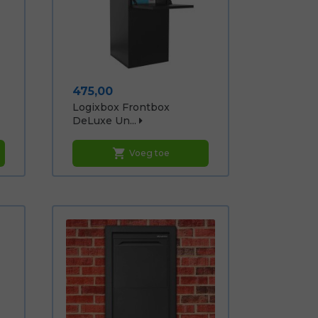
Prijs
475,00
Logixbox Frontbox
DeLuxe Un...
shopping_cart
Voeg toe