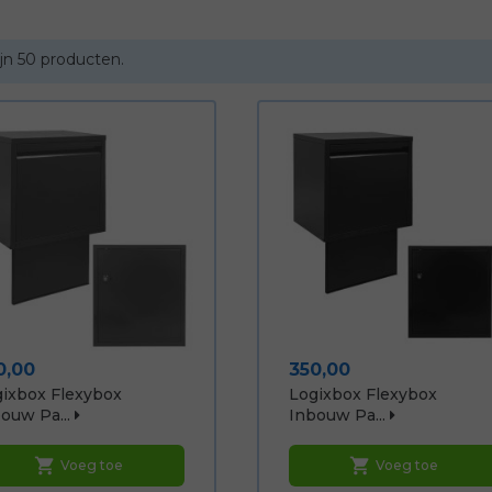
ijn 50 producten.
js
Prijs
0,00
350,00
ixbox Flexybox
Logixbox Flexybox
ouw Pa...
Inbouw Pa...
shopping_cart
shopping_cart
Voeg toe
Voeg toe