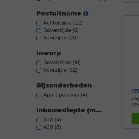
Postuitname
i
Achterzijde
(22)
Bovenzijde
(6)
Voorzijde
(20)
Inworp
Bovenzijde
(16)
Voorzijde
(32)
Bijzonderheden
Pri
17
Apart postvak
(4)
Log
Inw
Inbouwdiepte (mm.)
300
(4)
430
(8)