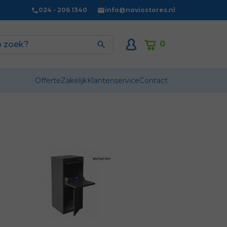
024 - 206 1340
info@noviostores.nl
0

Offerte
Zakelijk
Klantenservice
Contact