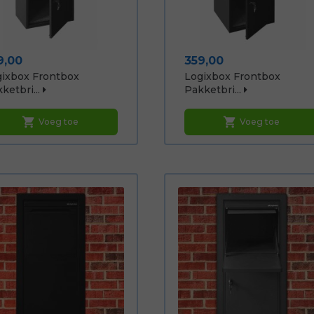
js
Prijs
9,00
359,00
ixbox Frontbox
Logixbox Frontbox
ketbri...
Pakketbri...
shopping_cart
shopping_cart
Voeg toe
Voeg toe