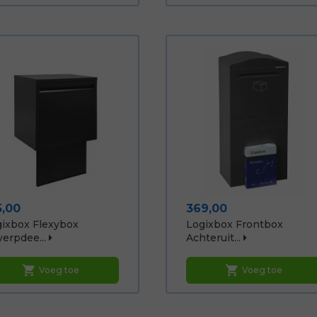
js
Prijs
5,00
369,00
ixbox Flexybox
Logixbox Frontbox
erpdee...
Achteruit...
shopping_cart
shopping_cart
Voeg toe
Voeg toe