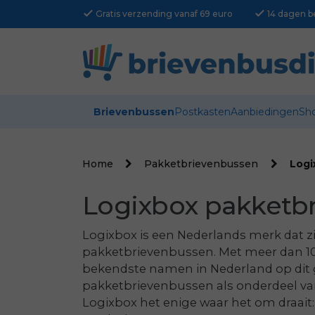
check
check
Gratis verzending vanaf 69 euro
14 dagen b
Brievenbussen
Postkasten
Aanbiedingen
Sh
Home
Pakketbrievenbussen
Logi
Logixbox pakketb
Logixbox is een Nederlands merk dat zi
pakketbrievenbussen. Met meer dan 10 j
bekendste namen in Nederland op dit
pakketbrievenbussen als onderdeel van
Logixbox het enige waar het om draait