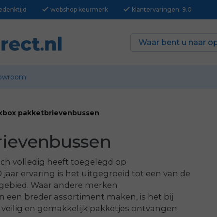
check
check
edenktijd
webshop keurmerk
klantervaringen: 9.0
owroom
xbox pakketbrievenbussen
rievenbussen
ch volledig heeft toegelegd op
aar ervaring is het uitgegroeid tot een van de
 gebied. Waar andere merken
 een breder assortiment maken, is het bij
: veilig en gemakkelijk pakketjes ontvangen