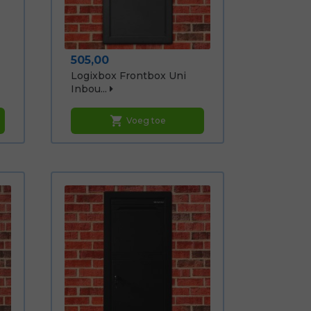
Prijs
505,00
Logixbox Frontbox Uni
Inbou...
shopping_cart
Voeg toe