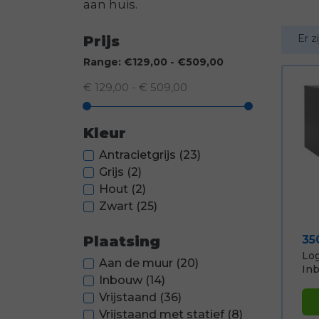
aan huis.
Er z
Prijs
Range: €129,00 - €509,00
€ 129,00 - € 509,00
Kleur
Antracietgrijs
(23)
Grijs
(2)
Hout
(2)
Zwart
(25)
Pri
35
Plaatsing
Log
Aan de muur
(20)
Inb
Inbouw
(14)
Vrijstaand
(36)
Vrijstaand met statief
(8)