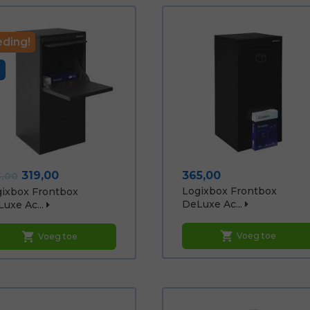
ding!
0
rmale
Prijs
Prijs
319,00
365,00
5,00
js
Logixbox Frontbox
ixbox Frontbox
DeLuxe Ac...
uxe Ac...
shopping_cart
shopping_cart
Voeg toe
Voeg toe