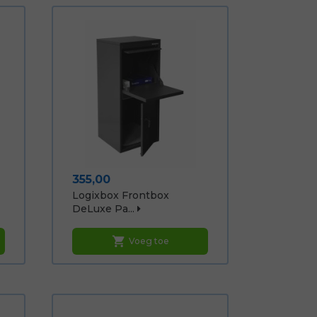
Prijs
355,00
Logixbox Frontbox
DeLuxe Pa...
shopping_cart
Voeg toe