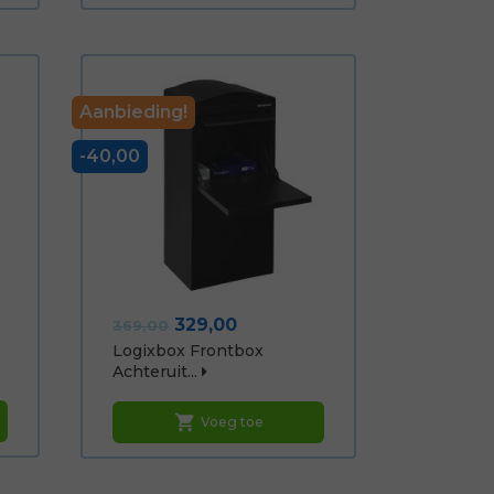
Aanbieding!
-40,00
Normale
Prijs
329,00
369,00
prijs
Logixbox Frontbox
Achteruit...
shopping_cart
Voeg toe