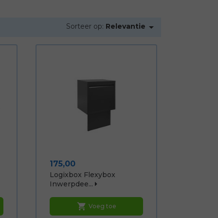

Sorteer op:
Relevantie
Prijs
175,00
Logixbox Flexybox
Inwerpdee...
shopping_cart
Voeg toe