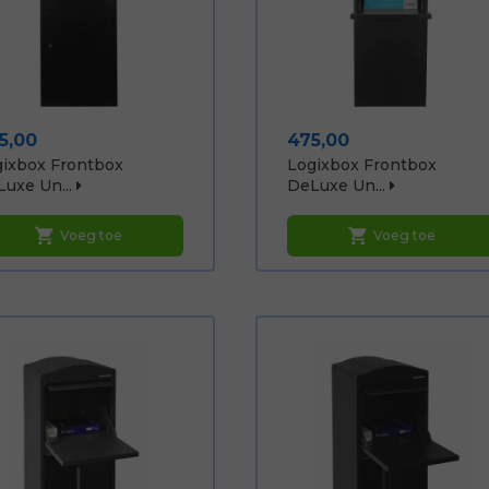
js
Prijs
5,00
475,00
ixbox Frontbox
Logixbox Frontbox
uxe Un...
DeLuxe Un...
shopping_cart
shopping_cart
Voeg toe
Voeg toe