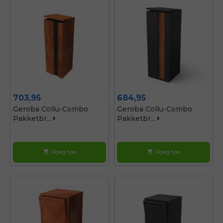
Prijs
Prijs
703,95
684,95
Geroba Collu-Combo
Geroba Collu-Combo
Pakketbr...
Pakketbr...
Voeg toe
Voeg toe
shopping_cart
shopping_cart