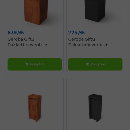
Prijs
Prijs
639,95
724,95
Geroba Giftu
Geroba Giftu
Pakketbrievenb...
Pakketbrievenb...
Voeg toe
Voeg toe
shopping_cart
shopping_cart