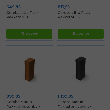
Prijs
Prijs
649,95
811,95
Geroba Litru Pack
Geroba Litru Pack
Pakketbri...
Pakketbri...
Voeg toe
Voeg toe
shopping_cart
shopping_cart
Prijs
Prijs
999,95
1.199,95
Geroba Marun
Geroba Marun
Pakketbrievenb...
Pakketbrievenb...