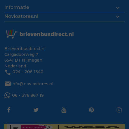

Informatie

Noviostores.nl
Brievenbusdirect.nl
Cargadoorweg 7
6541 BT Nijmegen
Nederland
phone
024 - 206 1340
mail
info@noviostores.nl
06 - 376 867 19