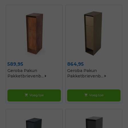
Prijs
Prijs
589,95
864,95
Geroba Pakun
Geroba Pakun
Pakketbrievenb...
Pakketbrievenb...
Voeg toe
Voeg toe
shopping_cart
shopping_cart