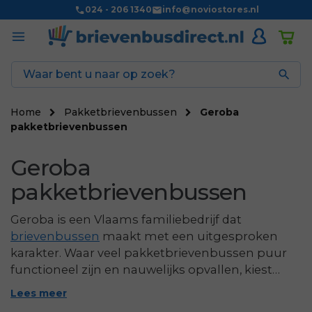
024 - 206 1340
info@noviostores.nl

Home
Pakketbrievenbussen
Geroba
pakketbrievenbussen
Geroba
pakketbrievenbussen
Geroba is een Vlaams familiebedrijf dat
brievenbussen
maakt met een uitgesproken
karakter. Waar veel pakketbrievenbussen puur
functioneel zijn en nauwelijks opvallen, kiest
Geroba bewust voor materialen en een stijl die
Lees meer
spreekt. De pakketbrievenbussen zijn strak,