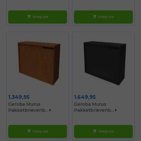
Voeg toe
Voeg toe
shopping_cart
shopping_cart
Prijs
Prijs
1.349,95
1.649,95
Geroba Murus
Geroba Murus
Pakketbrievenb...
Pakketbrievenb...
Voeg toe
Voeg toe
shopping_cart
shopping_cart