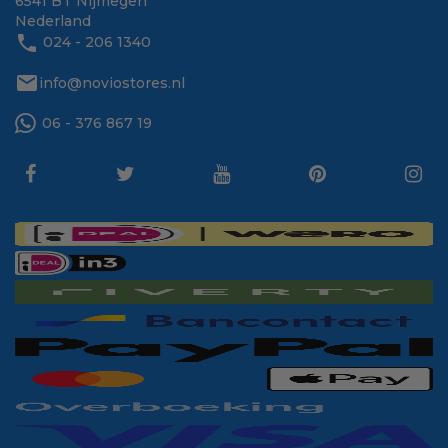
6541 BT Nijmegen
Nederland
phone
024 - 206 1340
mail
info@noviostores.nl
06 - 376 867 19