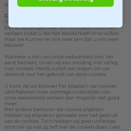
anonimiseren.
Cookies
Onze webwinkels gebruiken cookies. Cookies zijn
kleine bestandjes waar we informatie in kunnen
opslaan zodat u die niet steeds hoeft in te vullen.
Maar we kunnen er ook mee zien dat u ons weer
bezoekt.
Wanneer u één van onze webwinkels voor het
eerst bezoekt, tonen wij een melding met uitleg
over cookies. Hierbij zullen we vragen om uw
akkoord voor het gebruik van deze cookies.
U kunt via uw browser het plaatsen van cookies
uitschakelen, maar sommige onderdelen van
onze webwinkels werken dan mogelijk niet goed
meer.
Met andere bedrijven die cookies plaatsen
hebben wij afspraken gemaakt over het gebruik
van de cookies. Toch hebben wij geen volledige
controle op wat zij zelf met de cookies doen. Lees