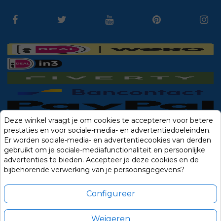
Deze winkel vraagt je om cookies te accepteren voor betere
prestaties en voor sociale-media- en advertentiedoeleinden.
Er worden sociale-media- en advertentiecookies van derden
gebruikt om je sociale-mediafunctionaliteit en persoonlijke
advertenties te bieden. Accepteer je deze cookies en de
bijbehorende verwerking van je persoonsgegevens?
Configureer
Weigeren