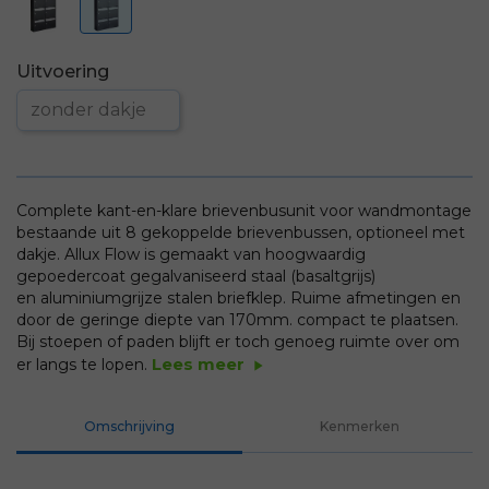
Uitvoering
Complete kant-en-klare brievenbusunit voor wandmontage
bestaande uit 8 gekoppelde brievenbussen, optioneel met
dakje. Allux Flow is gemaakt van hoogwaardig
gepoedercoat gegalvaniseerd staal (basaltgrijs)
en aluminiumgrijze stalen briefklep. Ruime afmetingen en
door de geringe diepte van 170mm. compact te plaatsen.
Bij stoepen of paden blijft er toch genoeg ruimte over om
Lees meer
er langs te lopen.
play_arrow
Omschrijving
Kenmerken