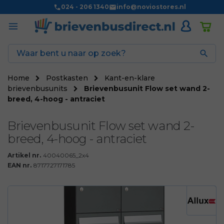
024 - 206 1340
info@noviostores.nl

Home
Postkasten
Kant-en-klare
brievenbusunits
Brievenbusunit Flow set wand 2-
breed, 4-hoog - antraciet
Brievenbusunit Flow set wand 2-
breed, 4-hoog - antraciet
Artikel nr.
40040065_2x4
EAN nr.
8717727171785