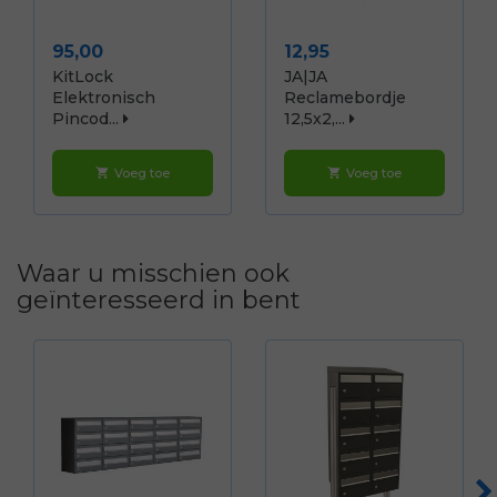
Prijs
Prijs
95,00
12,95
KitLock
JA|JA
Elektronisch
Reclamebordje
Pincod...
12,5x2,...
Voeg toe
Voeg toe
shopping_cart
shopping_cart
Waar u misschien ook
geïnteresseerd in bent