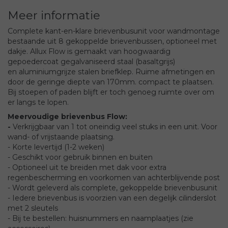
Meer informatie
Complete kant-en-klare brievenbusunit voor wandmontage
bestaande uit 8 gekoppelde brievenbussen, optioneel met
dakje. Allux Flow is gemaakt van hoogwaardig
gepoedercoat gegalvaniseerd staal (basaltgrijs)
en aluminiumgrijze stalen briefklep. Ruime afmetingen en
door de geringe diepte van 170mm. compact te plaatsen.
Bij stoepen of paden blijft er toch genoeg ruimte over om
er langs te lopen.
Meervoudige brievenbus Flow:
-
Verkrijgbaar van 1 tot oneindig veel stuks in een unit. Voor
wand- of vrijstaande plaatsing.
- Korte levertijd (1-2 weken)
- Geschikt voor gebruik binnen en buiten
- Optioneel uit te breiden met dak voor extra
regenbescherming en voorkomen van achterblijvende post
- Wordt geleverd als complete, gekoppelde brievenbusunit
- Iedere brievenbus is voorzien van een degelijk cilinderslot
met 2 sleutels
- Bij te bestellen: huisnummers en naamplaatjes (zie