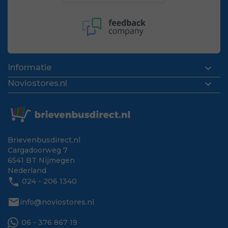

Informatie

Noviostores.nl
Brievenbusdirect.nl
Cargadoorweg 7
6541 BT Nijmegen
Nederland
phone
024 - 206 1340
mail
info@noviostores.nl
06 - 376 867 19