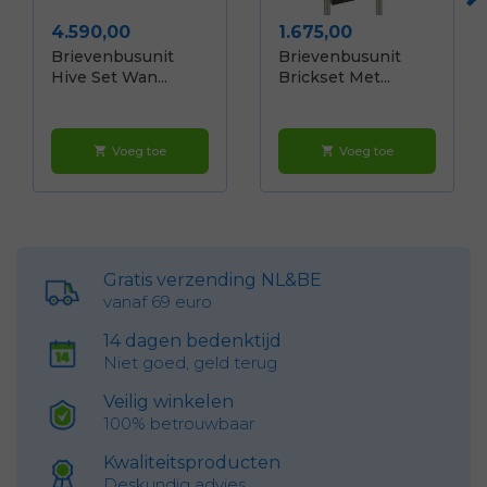
Prijs
Prijs
4.590,00
1.675,00
Brievenbusunit
Brievenbusunit
Hive Set Wan...
Brickset Met...
Voeg toe
Voeg toe
shopping_cart
shopping_cart
Gratis verzending NL&BE
vanaf 69 euro
14 dagen bedenktijd
Niet goed, geld terug
Veilig winkelen
100% betrouwbaar
Kwaliteitsproducten
Deskundig advies