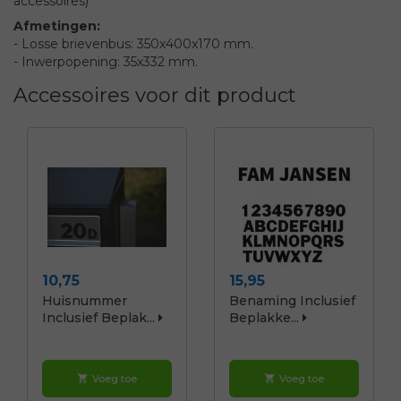
accessoires)
Afmetingen:
- Losse brievenbus: 350x400x170 mm.
- Inwerpopening: 35x332 mm.
Accessoires voor dit product
Prijs
Prijs
10,75
15,95
Huisnummer
Benaming Inclusief
Inclusief Beplak...
Beplakke...
Voeg toe
Voeg toe
shopping_cart
shopping_cart