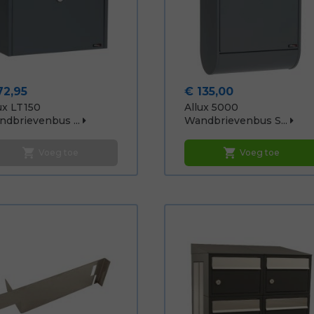
js
Prijs
72,95
€ 135,00
ux LT150
Allux 5000
dbrievenbus ...
Wandbrievenbus S...
shopping_cart
shopping_cart
Voeg toe
Voeg toe