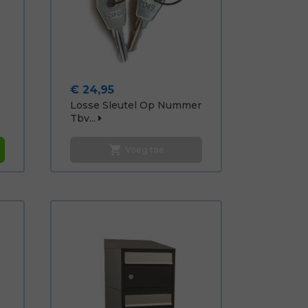
Prijs
€ 24,95
Losse Sleutel Op Nummer
Tbv...
shopping_cart
Voeg toe