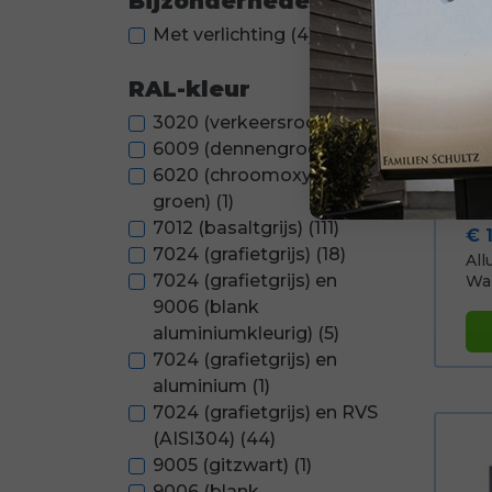
Bijzonderheden
Met verlichting
(4)
RAL-kleur
3020 (verkeersrood)
(1)
6009 (dennengroen)
(1)
6020 (chroomoxyde
groen)
(1)
7012 (basaltgrijs)
(111)
Pri
€ 
7024 (grafietgrijs)
(18)
All
7024 (grafietgrijs) en
Wa
9006 (blank
aluminiumkleurig)
(5)
7024 (grafietgrijs) en
aluminium
(1)
7024 (grafietgrijs) en RVS
(AISI304)
(44)
9005 (gitzwart)
(1)
9006 (blank