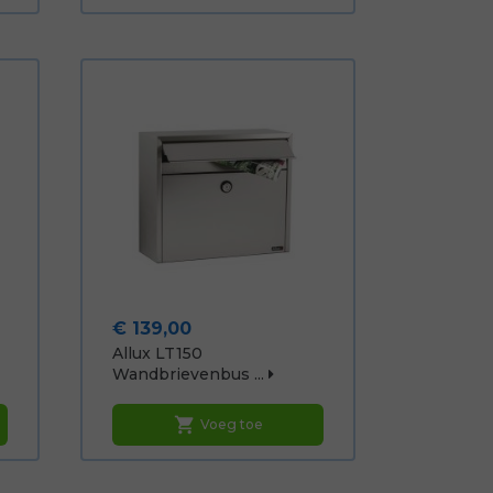
Prijs
€ 139,00
Allux LT150
Wandbrievenbus ...
shopping_cart
Voeg toe