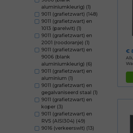
aluminiumkleurig)
(1)
9011 (grafietzwart)
(148)
9011 (grafietzwart) en
1013 (parelwit)
(1)
9011 (grafietzwart) en
2001 (roodoranje)
(1)
9011 (grafietzwart) en
Pri
€ 
9006 (blank
All
Wan
aluminiumkleurig)
(6)
9011 (grafietzwart) en
aluminium
(1)
9011 (grafietzwart) en
gegalvaniseerd staal
(1)
9011 (grafietzwart) en
koper
(3)
9011 (grafietzwart) en
RVS (AISI304)
(49)
9016 (verkeerswit)
(13)