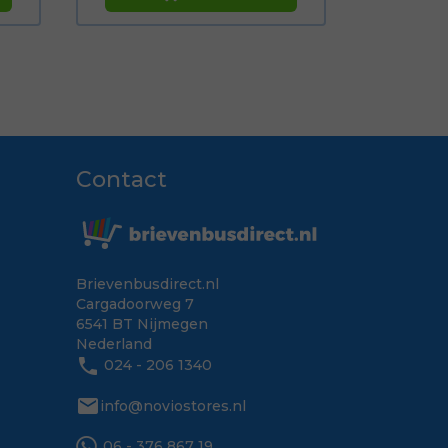
Contact
Brievenbusdirect.nl
Cargadoorweg 7
6541 BT Nijmegen
Nederland
phone
024 - 206 1340
mail
info@noviostores.nl
06 - 376 867 19