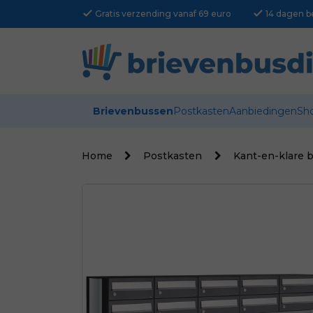
check
check
Gratis verzending vanaf 69 euro
14 dagen b
Brievenbussen
Postkasten
Aanbiedingen
Sh
Home
Postkasten
Kant-en-klare 