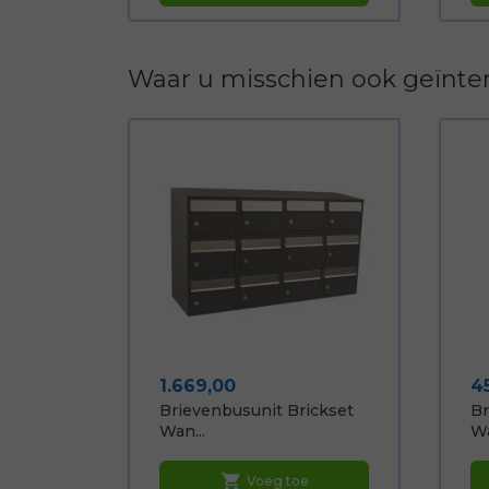
Waar u misschien ook geïnter
Prijs
Pr
1.669,00
4
Brievenbusunit Brickset
Br
Wan...
Wa
shopping_cart
Voeg toe