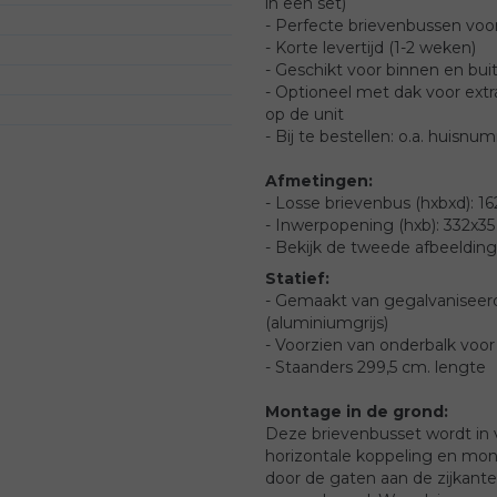
in een set)
- Perfecte brievenbussen voo
- Korte levertijd (1-2 weken)
- Geschikt voor binnen en bui
- Optioneel met dak voor ext
op de unit
- Bij te bestellen: o.a. huisn
Afmetingen:
- Losse brievenbus (hxbxd): 
- Inwerpopening (hxb): 332x3
- Bekijk de tweede afbeelding
Statief:
- Gemaakt van gegalvaniseer
(aluminiumgrijs)
- Voorzien van onderbalk voor e
- Staanders 299,5 cm. lengte
Montage in de grond:
Deze brievenbusset wordt in 
horizontale koppeling en mont
door de gaten aan de zijkant