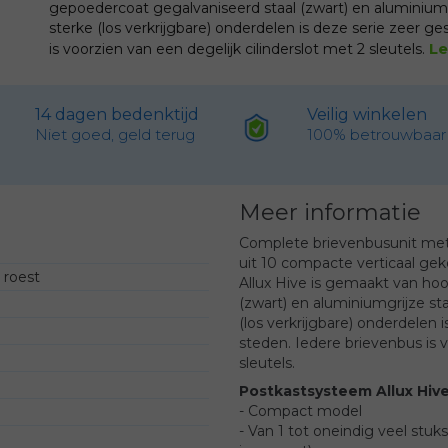
gepoedercoat gegalvaniseerd staal (zwart) en aluminiumgr
sterke (los verkrijgbare) onderdelen is deze serie zeer g
L
is voorzien van een degelijk cilinderslot met 2 sleutels.
14 dagen bedenktijd
Veilig winkelen
Niet goed, geld terug
100% betrouwbaar
Meer informatie
Complete brievenbusunit met 
uit 10 compacte verticaal ge
n roest
Allux Hive is gemaakt van ho
(zwart) en aluminiumgrijze sta
(los verkrijgbare) onderdelen 
steden. Iedere brievenbus is v
sleutels.
Postkastsysteem Allux Hive
- Compact model
- Van 1 tot oneindig veel stuk