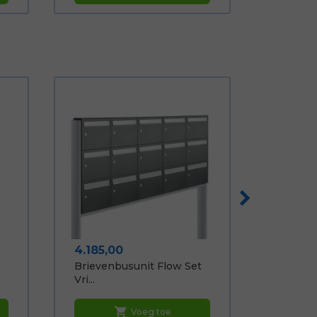
Prijs
4.185,00
Brievenbusunit Flow Set
Vri...
shopping_cart
Voeg toe