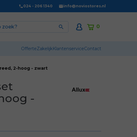
024 - 206 1340
info@noviostores.nl
0

Offerte
Zakelijk
Klantenservice
Contact
breed, 2-hoog - zwart
set
-hoog -