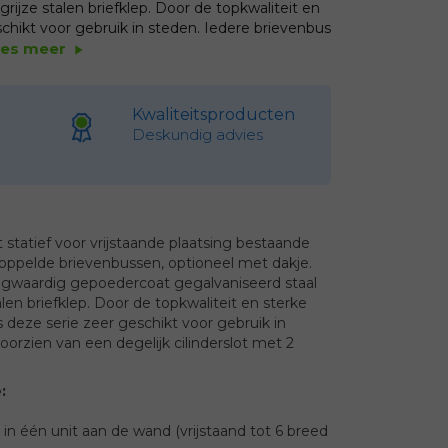
ijze stalen briefklep. Door de topkwaliteit en
eschikt voor gebruik in steden. Iedere brievenbus
ees meer
play_arrow
Kwaliteitsproducten
Deskundig advies
statief voor vrijstaande plaatsing bestaande
koppelde brievenbussen, optioneel met dakje.
ogwaardig gepoedercoat gegalvaniseerd staal
len briefklep. Door de topkwaliteit en sterke
is deze serie zeer geschikt voor gebruik in
oorzien van een degelijk cilinderslot met 2
:
s in één unit aan de wand (vrijstaand tot 6 breed