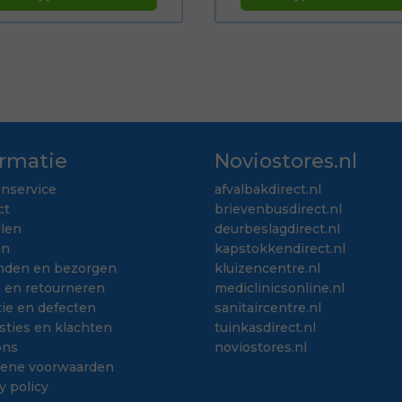
ormatie
Noviostores.nl
enservice
afvalbakdirect.nl
ct
brievenbusdirect.nl
llen
deurbeslagdirect.nl
en
kapstokkendirect.nl
nden en bezorgen
kluizencentre.nl
n en retourneren
mediclinicsonline.nl
ie en defecten
sanitaircentre.nl
sties en klachten
tuinkasdirect.nl
ons
noviostores.nl
ene voorwaarden
y policy