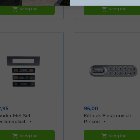
shopping_cart
shopping_cart
Voeg toe
Voeg toe
ijs
Prijs
2,95
95,00
uder Met Set
KitLock Elektronisch
clameplaat...
Pincod...
shopping_cart
shopping_cart
Voeg toe
Voeg toe