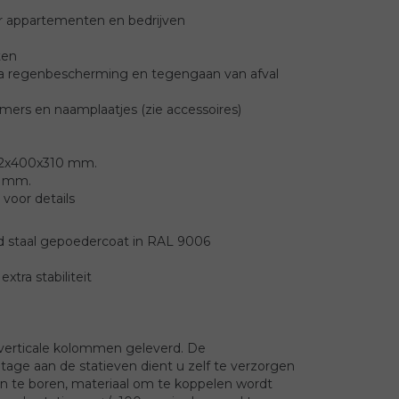
r appartementen en bedrijven
ten
ra regenbescherming en tegengaan van afval
ummers en naamplaatjes (zie accessoires)
162x400x310 mm.
5 mm.
 voor details
d staal gepoedercoat in RAL 9006
xtra stabiliteit
verticale kolommen geleverd. De
age aan de statieven dient u zelf te verzorgen
en te boren, materiaal om te koppelen wordt