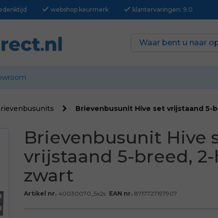
check
check
edenktijd
webshop keurmerk
klantervaringen: 9.0
owroom
brievenbusunits
Brievenbusunit Hive set vrijstaand 5-
Brievenbusunit Hive 
vrijstaand 5-breed, 2
zwart
Artikel nr.
40030070_5x2s
EAN nr.
8717727197907