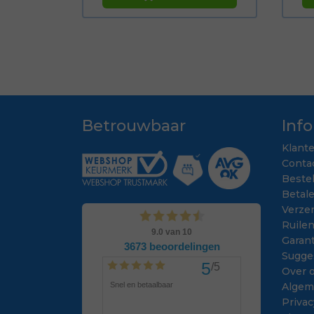
Betrouwbaar
Inf
Klant
Conta
Beste
Betal
Verze
Ruile
Garant
Sugge
Over 
Algem
Privac