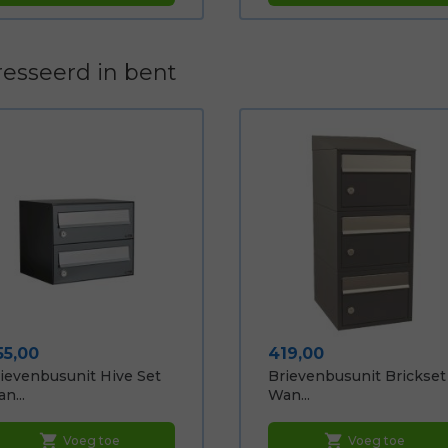
esseerd in bent
ijs
Prijs
55,00
419,00
ievenbusunit Hive Set
Brievenbusunit Brickset
n...
Wan...
shopping_cart
shopping_cart
Voeg toe
Voeg toe