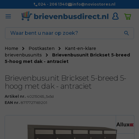
024 - 206 1340
info@noviostores.nl

Home
Postkasten
Kant-en-klare
brievenbusunits
Brievenbusunit Brickset 5-breed
5-hoog met dak - antraciet
Brievenbusunit Brickset 5-breed 5-
hoog met dak - antraciet
Artikel nr.
40215065_5x5d
EAN nr.
8717727169201