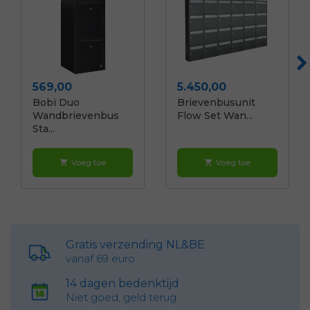
Prijs
Prijs
569,00
5.450,00
Bobi Duo
Brievenbusunit
Wandbrievenbus
Flow Set Wan...
Sta...
Voeg toe
Voeg toe
shopping_cart
shopping_cart
Gratis verzending NL&BE
vanaf 69 euro
14 dagen bedenktijd
Niet goed, geld terug