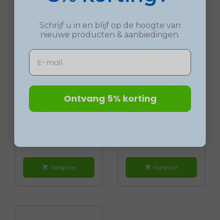
Schrijf u in en blijf op de hoogte van
nieuwe
producten
& aanbiedingen.
Email
Ontvang 5% korting
Prijs
Prijs
95,00
60,00
KitLock
Allux Brick
Elektronisch
Brievenbus Uitg...
Pincod...
Voeg toe
Voeg toe
shopping_cart
shopping_cart