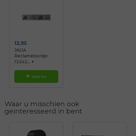
Prijs
12,95
JA|JA
Reclamebordje
12,5x2,...
Voeg toe
shopping_cart
Waar u misschien ook
geïnteresseerd in bent