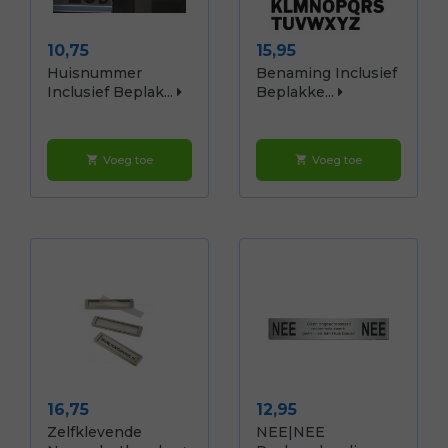
Prijs
Prijs
10,75
15,95
Huisnummer
Benaming Inclusief
Inclusief Beplak...
Beplakke...
Voeg toe
Voeg toe
shopping_cart
shopping_cart
Prijs
Prijs
16,75
12,95
Zelfklevende
NEE|NEE