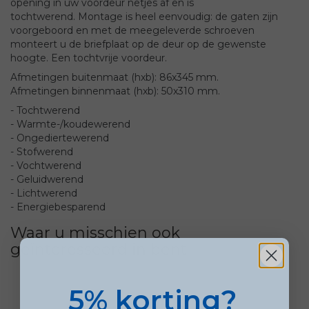
opening in uw voordeur netjes af en is
tochtwerend. Montage is heel eenvoudig: de gaten zijn
voorgeboord en met de meegeleverde schroeven
monteert u de briefplaat op de deur op de gewenste
hoogte. Een tochtvrije voordeur.
Afmetingen buitenmaat (hxb): 86x345 mm.
Afmetingen binnenmaat (hxb): 50x310 mm.
- Tochtwerend
- Warmte-/koudewerend
- Ongediertewerend
- Stofwerend
- Vochtwerend
- Geluidwerend
- Lichtwerend
- Energiebesparend
Waar u misschien ook
geïnteresseerd in bent
5% korting?