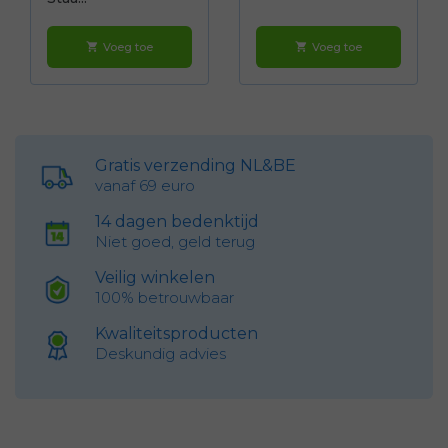
Voeg toe
Voeg toe
shopping_cart
shopping_cart
Gratis verzending NL&BE
vanaf 69 euro
14 dagen bedenktijd
Niet goed, geld terug
Veilig winkelen
100% betrouwbaar
Kwaliteitsproducten
Deskundig advies