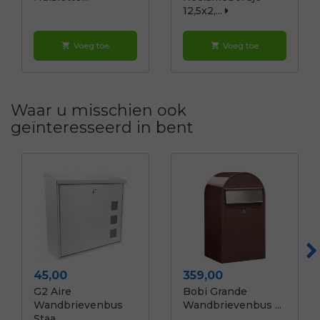
12,5x2,...
Voeg toe
Voeg toe
shopping_cart
shopping_cart
Waar u misschien ook
geïnteresseerd in bent
Prijs
Prijs
45,00
359,00
G2 Aire
Bobi Grande
Wandbrievenbus
Wandbrievenbus ...
Staa...