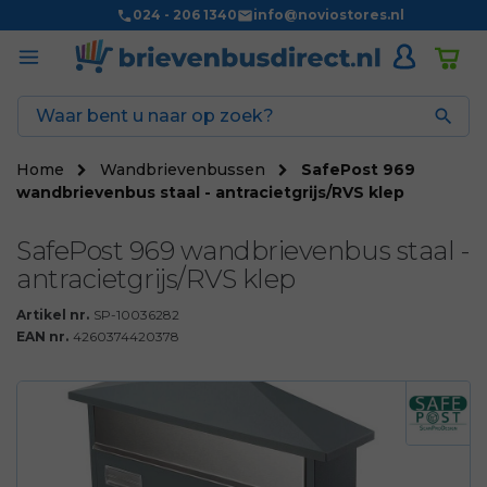
024 - 206 1340
info@noviostores.nl

Home
Wandbrievenbussen
SafePost 969
wandbrievenbus staal - antracietgrijs/RVS klep
SafePost 969 wandbrievenbus staal -
antracietgrijs/RVS klep
Artikel nr.
SP-10036282
EAN nr.
4260374420378