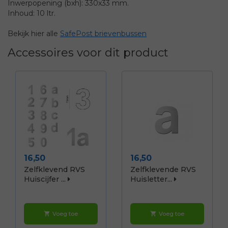
Inwerpopening (bxh): 330x33 mm.
Inhoud: 10 ltr.
Bekijk hier alle
SafePost brievenbussen
Accessoires voor dit product
Prijs
Prijs
16,50
16,50
Zelfklevend RVS
Zelfklevende RVS
Huiscijfer ...
Huisletter...
Voeg toe
Voeg toe
shopping_cart
shopping_cart