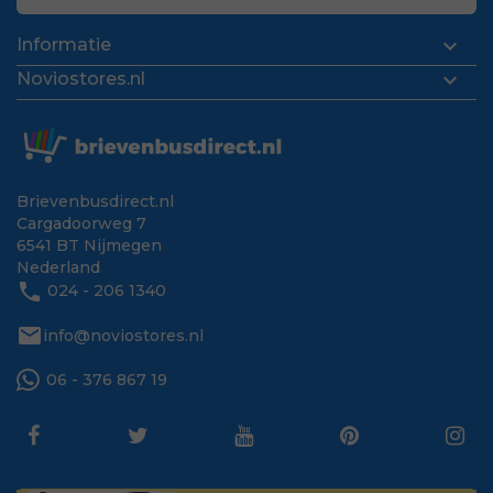

Informatie

Noviostores.nl
Brievenbusdirect.nl
Cargadoorweg 7
6541 BT Nijmegen
Nederland
phone
024 - 206 1340
mail
info@noviostores.nl
06 - 376 867 19