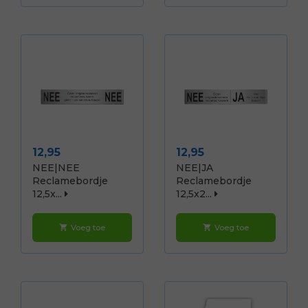
Prijs
Prijs
12,95
12,95
NEE|NEE
NEE|JA
Reclamebordje
Reclamebordje
12,5x...
12,5x2...
Voeg toe
Voeg toe
shopping_cart
shopping_cart