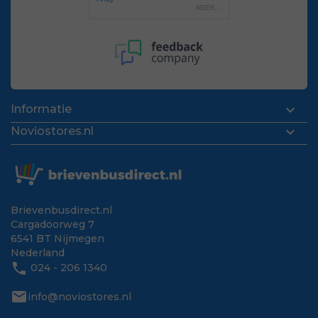

Informatie

Noviostores.nl
Brievenbusdirect.nl
Cargadoorweg 7
6541 BT Nijmegen
Nederland
phone
024 - 206 1340
mail
info@noviostores.nl