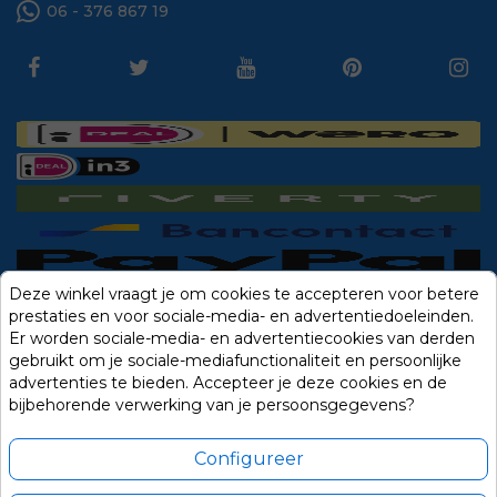
06 - 376 867 19
Deze winkel vraagt je om cookies te accepteren voor betere
prestaties en voor sociale-media- en advertentiedoeleinden.
Er worden sociale-media- en advertentiecookies van derden
gebruikt om je sociale-mediafunctionaliteit en persoonlijke
advertenties te bieden. Accepteer je deze cookies en de
bijbehorende verwerking van je persoonsgegevens?
Configureer