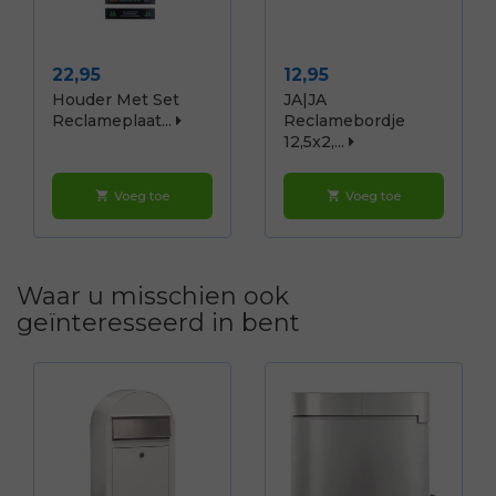
Prijs
Prijs
22,95
12,95
Houder Met Set
JA|JA
Reclameplaat...
Reclamebordje
12,5x2,...
Voeg toe
Voeg toe
shopping_cart
shopping_cart
Waar u misschien ook
geïnteresseerd in bent