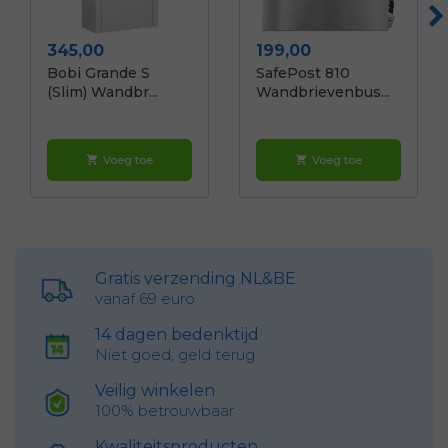
Prijs
Prijs
345,00
199,00
Bobi Grande S
SafePost 810
(slim) Wandbr...
Wandbrievenbus...
Voeg toe
Voeg toe
shopping_cart
shopping_cart
Gratis verzending NL&BE
vanaf 69 euro
14 dagen bedenktijd
Niet goed, geld terug
Veilig winkelen
100% betrouwbaar
Kwaliteitsproducten