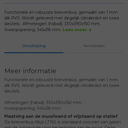
Functionele en robuuste brievenbus, gemaakt van 1 mm.
dik RVS. Wordt geleverd met degelijk cilinderslot en twee
sleutels .
Afmetingen (hxbxd): 330x390x150 mm.
Lees meer
Inwerpopening: 345x38 mm.
play_arrow
Omschrijving
Kenmerken
Meer informatie
Functionele en robuuste brievenbus, gemaakt van 1 mm.
dik RVS. Wordt geleverd met degelijk cilinderslot en twee
sleutels .
Afmetingen (hxbxd): 330x390x150 mm.
Inwerpopening: 345x38 mm.
Plaatsing aan de muur/wand of vrijstaand op statief
De brievenbus Allux LT150 is standaard voorzien van gaten
aan de achterzijde voor bevestiging aan de muur. Deze