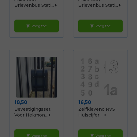
Brievenbus Stati...
Brievenbus Stati...
Voeg toe
Voeg toe
shopping_cart
shopping_cart
Prijs
Prijs
18,50
16,50
Bevestigingsset
Zelfklevend RVS
Voor Hekmon...
Huiscijfer ...
Voeg toe
Voeg toe
shopping_cart
shopping_cart