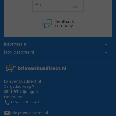

Informatie

Noviostores.nl
Brievenbusdirect.nl
Cargadoorweg 7
6541 BT Nijmegen
Nederland
phone
024 - 206 1340
mail
info@noviostores.nl