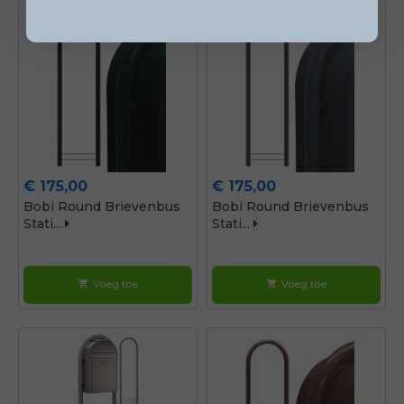
Prijs
Prijs
€ 175,00
€ 175,00
Bobi Round Brievenbus
Bobi Round Brievenbus
Stati...
Stati...
Voeg toe
Voeg toe
shopping_cart
shopping_cart