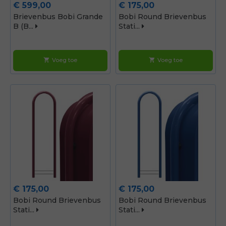
Prijs
Prijs
€ 599,00
€ 175,00
Brievenbus Bobi Grande
Bobi Round Brievenbus
B (b...
Stati...
Voeg toe
Voeg toe
shopping_cart
shopping_cart
Prijs
Prijs
€ 175,00
€ 175,00
Bobi Round Brievenbus
Bobi Round Brievenbus
Stati...
Stati...