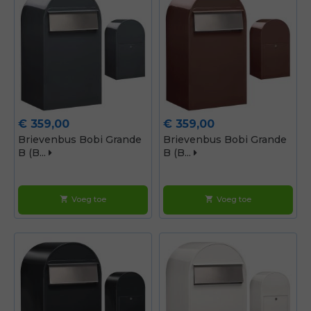
Prijs
Prijs
€ 359,00
€ 359,00
Brievenbus Bobi Grande
Brievenbus Bobi Grande
B (b...
B (b...
Voeg toe
Voeg toe
shopping_cart
shopping_cart