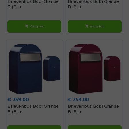
Brievenbus Bobi Grande
Brievenbus Bobi Grande
B (b...
B (b...
Voeg toe
Voeg toe
shopping_cart
shopping_cart
Prijs
Prijs
€ 359,00
€ 359,00
Brievenbus Bobi Grande
Brievenbus Bobi Grande
B (b...
B (b...