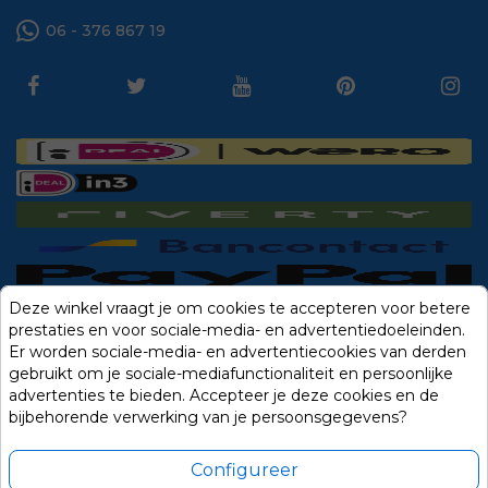
06 - 376 867 19
Deze winkel vraagt je om cookies te accepteren voor betere
prestaties en voor sociale-media- en advertentiedoeleinden.
Er worden sociale-media- en advertentiecookies van derden
gebruikt om je sociale-mediafunctionaliteit en persoonlijke
advertenties te bieden. Accepteer je deze cookies en de
bijbehorende verwerking van je persoonsgegevens?
Configureer