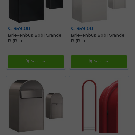
Prijs
Prijs
€ 359,00
€ 359,00
Brievenbus Bobi Grande
Brievenbus Bobi Grande
B (b...
B (b...
Voeg toe
Voeg toe
shopping_cart
shopping_cart