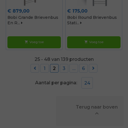
Prijs
Prijs
€ 879,00
€ 175,00
Bobi Grande Brievenbus
Bobi Round Brievenbus
En R...
Stati...
Voeg toe
Voeg toe
shopping_cart
shopping_cart
25 - 48 van 139 producten


1
2
3
…
6
Aantal per pagina:
24
            Terug naar boven

