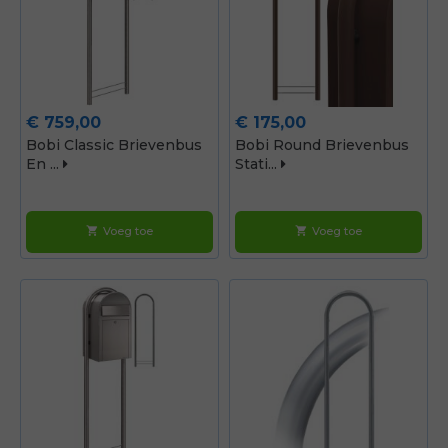
Prijs
Prijs
€ 759,00
€ 175,00
Bobi Classic Brievenbus
Bobi Round Brievenbus
En ...
Stati...
Voeg toe
Voeg toe
shopping_cart
shopping_cart