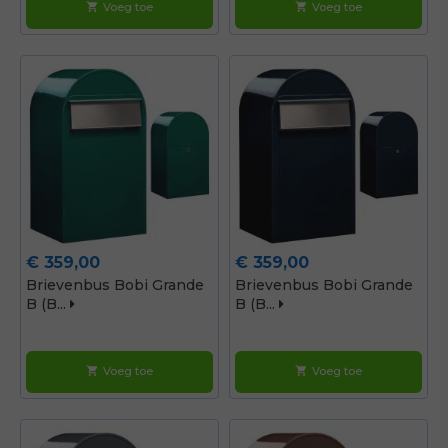
Voeg toe
Voeg toe
shopping_cart
shopping_cart
Prijs
Prijs
€ 359,00
€ 359,00
Brievenbus Bobi Grande
Brievenbus Bobi Grande
B (b...
B (b...
Voeg toe
Voeg toe
shopping_cart
shopping_cart