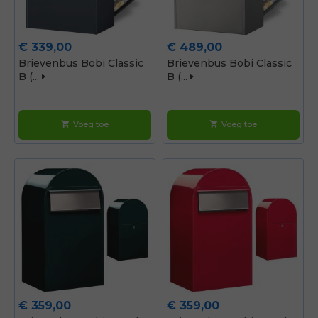
Prijs
Prijs
€ 339,00
€ 489,00
Brievenbus Bobi Classic
Brievenbus Bobi Classic
B (...
B (...
Voeg toe
Voeg toe
shopping_cart
shopping_cart
Prijs
Prijs
€ 359,00
€ 359,00