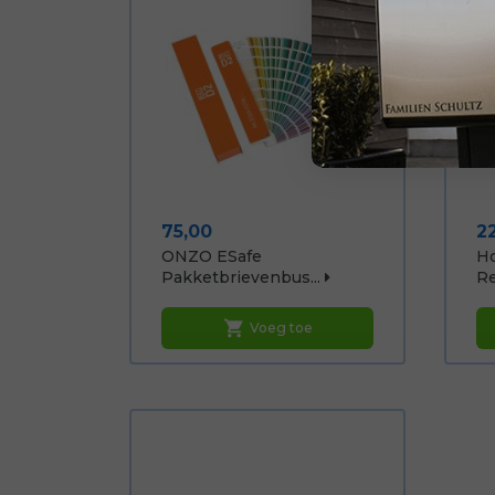
Prijs
Pr
75,00
2
ONZO ESafe
Ho
Pakketbrievenbus...
Re
shopping_cart
Voeg toe