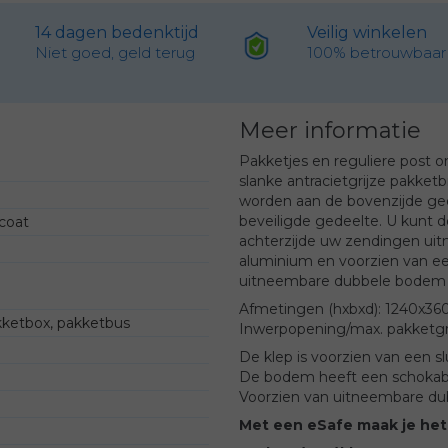
14 dagen bedenktijd
Veilig winkelen
Niet goed, geld terug
100% betrouwbaar
Meer informatie
Pakketjes en reguliere post 
slanke antracietgrijze pakket
worden aan de bovenzijde ged
beveiligde gedeelte. U kunt 
coat
achterzijde uw zendingen uit
aluminium en voorzien van ee
uitneembare dubbele bodem e
Afmetingen (hxbxd): 1240x3
kketbox, pakketbus
Inwerpopening/max. pakketg
De klep is voorzien van een sl
De bodem heeft een schokab
Voorzien van uitneembare d
Met een eSafe maak je het