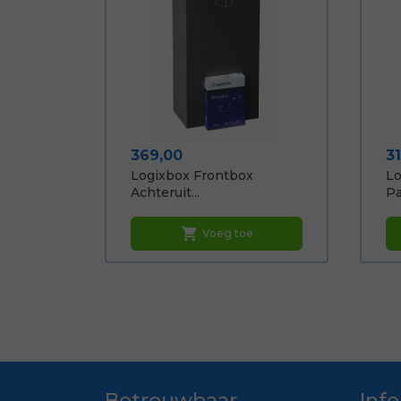
Prijs
Pr
369,00
3
Logixbox Frontbox
Lo
Achteruit...
Pa
shopping_cart
Voeg toe
Betrouwbaar
Inf