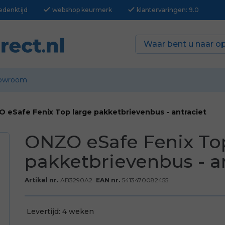
check
check
edenktijd
webshop keurmerk
klantervaringen: 9.0
owroom
 eSafe Fenix Top large pakketbrievenbus - antraciet
ONZO eSafe Fenix To
pakketbrievenbus - a
Artikel nr.
AB3290A2
EAN nr.
5413470082455
Levertijd:
4 weken