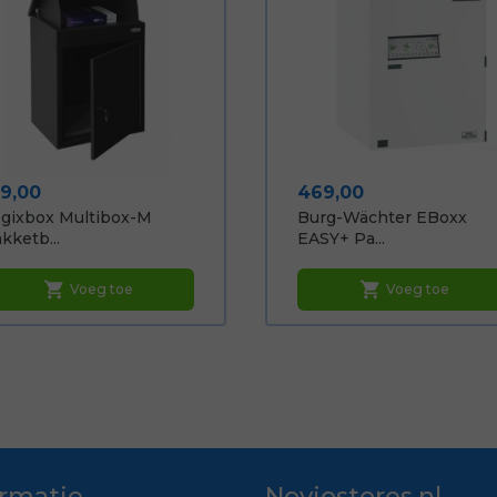
ijs
Prijs
19,00
469,00
gixbox Multibox-M
Burg-Wächter EBoxx
kketb...
EASY+ Pa...
shopping_cart
shopping_cart
Voeg toe
Voeg toe
ormatie
Noviostores.nl