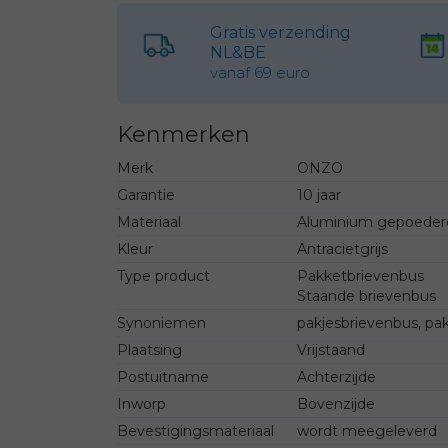
Gratis verzending
NL&BE
vanaf 69 euro
Kenmerken
Merk
ONZO
Garantie
10 jaar
Materiaal
Aluminium gepoeder
Kleur
Antracietgrijs
Type product
Pakketbrievenbus
Staande brievenbus
Synoniemen
pakjesbrievenbus, pa
Plaatsing
Vrijstaand
Postuitname
Achterzijde
Inworp
Bovenzijde
Bevestigingsmateriaal
wordt meegeleverd