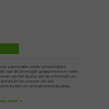
ze superstrakke slanke antracietgrijze
rden aan de bovenzijde gedeponeerd en vallen
openen van het deurtje aan de achterzijde uw
 aluminium en voorzien van een
bbele bodem en verticale brievenbusklep.
ees meer
play_arrow