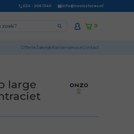
024 - 206 1340
info@noviostores.nl
0

Offerte
Zakelijk
Klantenservice
Contact
p large
ntraciet