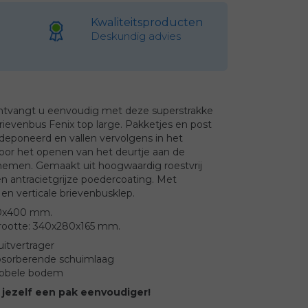
Kwaliteitsproducten
Deskundig advies
ontvangt u eenvoudig met deze superstrakke
brievenbus Fenix top large. Pakketjes en post
eponeerd en vallen vervolgens in het
door het openen van het deurtje aan de
nemen. Gemaakt uit hoogwaardig roestvrij
n antracietgrijze poedercoating. Met
n verticale brievenbusklep.
60x400 mm.
rootte: 340x280x165 mm.
uitvertrager
sorberende schuimlaag
ubbele bodem
 jezelf een pak eenvoudiger!