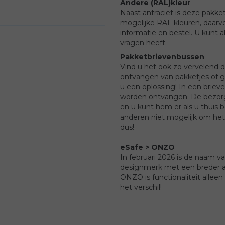
Andere (RAL)kleur
Naast antraciet is deze pakket
mogelijke RAL kleuren, daarvo
informatie en bestel. U kunt al
vragen heeft.
Pakketbrievenbussen
Vind u het ook zo vervelend d
ontvangen van pakketjes of g
u een oplossing! In een brie
worden ontvangen. De bezorg
en u kunt hem er als u thuis b
anderen niet mogelijk om het 
dus!
eSafe > ONZO
In februari 2026 is de naam 
designmerk met een breder a
ONZO is functionaliteit allee
het verschil!