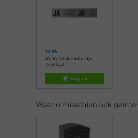
Prijs
12,95
JA|JA Reclamebordje
12,5x2,...
shopping_cart
Voeg toe
Waar u misschien ook geïnter