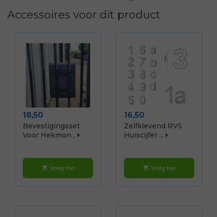
Accessoires voor dit product
Prijs
Prijs
18,50
16,50
Bevestigingsset
Zelfklevend RVS
Voor Hekmon...
Huiscijfer ...
Voeg toe
Voeg toe
shopping_cart
shopping_cart