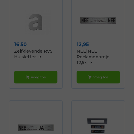
Prijs
Prijs
16,50
12,95
Zelfklevende RVS
NEE|NEE
Huisletter...
Reclamebordje
12,5x...
Voeg toe
Voeg toe
shopping_cart
shopping_cart