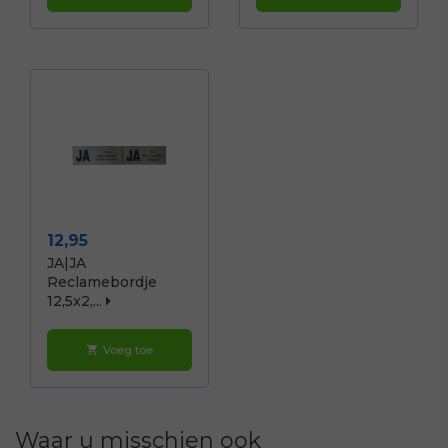
Prijs
12,95
JA|JA
Reclamebordje
12,5x2,...
Voeg toe
shopping_cart
Waar u misschien ook