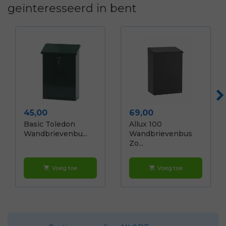
geïnteresseerd in bent
Prijs
Prijs
45,00
69,00
Basic Toledon
Allux 100
Wandbrievenbu...
Wandbrievenbus
Zo...
Voeg toe
Voeg toe
shopping_cart
shopping_cart