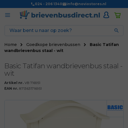
024 - 206 1340
info@noviostores.nl

Home
Goedkope brievenbussen
Basic Tatifan
wandbrievenbus staal - wit
Basic Tatifan wandbrievenbus staal -
wit
Artikel nr.
VB 716951
EAN nr.
8713631716951