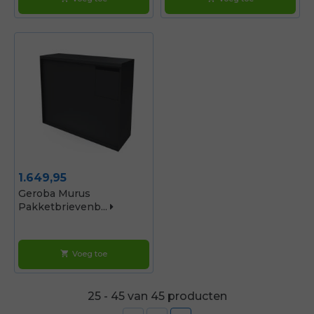
Prijs
1.649,95
Geroba Murus
Pakketbrievenb...
Voeg toe
shopping_cart
25 - 45 van 45 producten