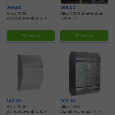
Prijs
Prijs
269,00
269,00
Allux 7000
Allux 7000 Brievenbus
Wandbrievenbus S...
Met P...
Voeg toe
Voeg toe
shopping_cart
shopping_cart
Prijs
Prijs
149,00
509,00
Allux 7000
Allux 9000
Wandbrievenbus S...
Wandbrievenbus S...