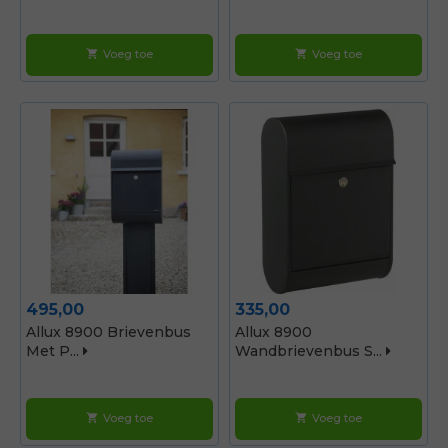
Voeg toe
Voeg toe
shopping_cart
shopping_cart
Prijs
Prijs
495,00
335,00
Allux 8900 Brievenbus
Allux 8900
Met P...
Wandbrievenbus S...
Voeg toe
Voeg toe
shopping_cart
shopping_cart