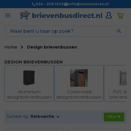
024 - 206 1340
info@noviostores.nl

Home
Design brievenbussen
DESIGN BRIEVENBUSSEN
Aluminium
Cortenstaal
RVS des
designbrievenbussen
designbrievenbussen
brievenb

Sorteer op:
Relevantie
Filter