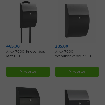
Prijs
Prijs
465,00
285,00
Allux 7000 Brievenbus
Allux 7000
Met P...
Wandbrievenbus S...
Voeg toe
Voeg toe
shopping_cart
shopping_cart