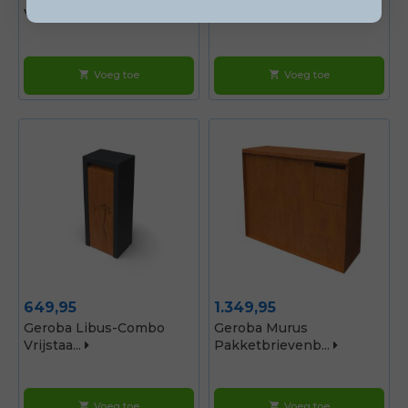
Vrijstaa...
Br...
Voeg toe
Voeg toe
shopping_cart
shopping_cart
Prijs
Prijs
649,95
1.349,95
Geroba Libus-Combo
Geroba Murus
Vrijstaa...
Pakketbrievenb...
Voeg toe
Voeg toe
shopping_cart
shopping_cart