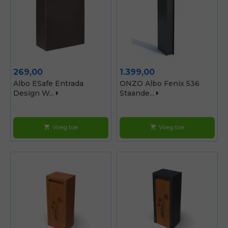
Prijs
Prijs
269,00
1.399,00
Albo ESafe Entrada
ONZO Albo Fenix 536
Design W...
Staande...
Voeg toe
Voeg toe
shopping_cart
shopping_cart