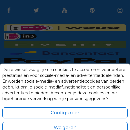
Deze winkel vraagt je om cookies te accepteren voor betere
prestaties en voor sociale-media- en advertentiedoeleinden.
Er worden sociale-media- en advertentiecookies van derden
gebruikt om je sociale-mediafunctionaliteit en persoonlijke
advertenties te bieden. Accepteer je deze cookies en de
bijbehorende verwerking van je persoonsgegevens?
Configureer
Weigeren