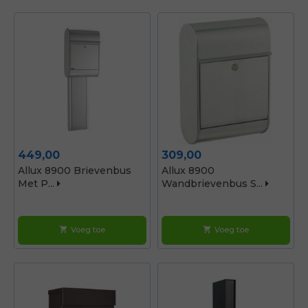
Prijs
Prijs
449,00
309,00
Allux 8900 Brievenbus
Allux 8900
Met P...
Wandbrievenbus S...
Voeg toe
Voeg toe
shopping_cart
shopping_cart