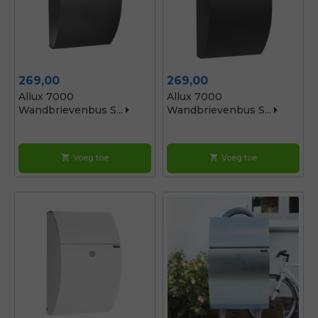
Prijs
Prijs
269,00
269,00
Allux 7000
Allux 7000
Wandbrievenbus S...
Wandbrievenbus S...
Voeg toe
Voeg toe
shopping_cart
shopping_cart