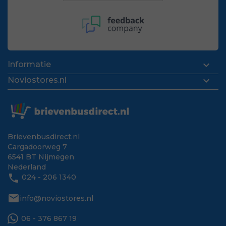

Informatie

Noviostores.nl
Brievenbusdirect.nl
Cargadoorweg 7
6541 BT Nijmegen
Nederland
phone
024 - 206 1340
mail
info@noviostores.nl
06 - 376 867 19