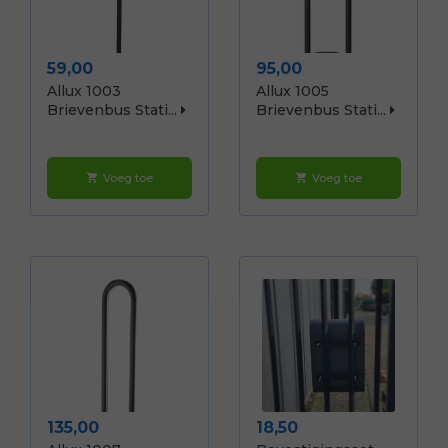
Prijs
Prijs
59,00
95,00
Allux 1003
Allux 1005
Brievenbus Stati...
Brievenbus Stati...
Voeg toe
Voeg toe
shopping_cart
shopping_cart
Prijs
Prijs
135,00
18,50