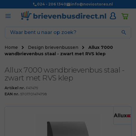
024 - 206 1340
info@noviostores.nl

Home
Design brievenbussen
Allux 7000
wandbrievenbus staal - zwart met RVS klep
Allux 7000 wandbrievenbus staal -
zwart met RVS klep
Artikel nr.
F47479
EAN nr.
5701701474798