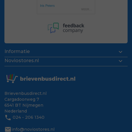

Informatie

Noviostores.nl
Brievenbusdirect.nl
Cargadoorweg 7
6541 BT Nijmegen
Nederland
phone
024 - 206 1340
mail
info@noviostores.nl