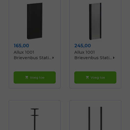
Prijs
Prijs
165,00
245,00
Allux 1001
Allux 1001
Brievenbus Stati...
Brievenbus Stati...
Voeg toe
Voeg toe
shopping_cart
shopping_cart