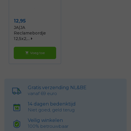
Prijs
12,95
JA|JA
Reclamebordje
12,5x2,...
Voeg toe
shopping_cart
Gratis verzending NL&BE
vanaf 69 euro
14 dagen bedenktijd
Niet goed, geld terug
Veilig winkelen
100% betrouwbaar