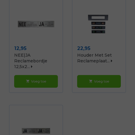
Prijs
Prijs
12,95
22,95
NEE|JA
Houder Met Set
Reclamebordje
Reclameplaat...
12,5x2...
Voeg toe
Voeg toe
shopping_cart
shopping_cart