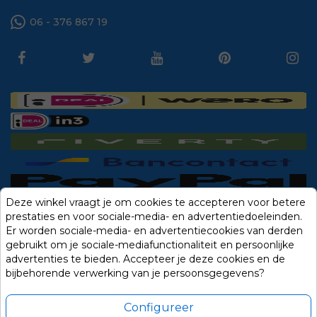
06 - 376 867 19
Deze winkel vraagt je om cookies te accepteren voor betere
prestaties en voor sociale-media- en advertentiedoeleinden.
Er worden sociale-media- en advertentiecookies van derden
gebruikt om je sociale-mediafunctionaliteit en persoonlijke
advertenties te bieden. Accepteer je deze cookies en de
bijbehorende verwerking van je persoonsgegevens?
Configureer