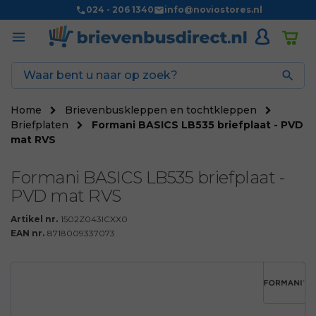
024 - 206 1340
info@noviostores.nl

Home
Brievenbuskleppen en tochtkleppen
Briefplaten
Formani BASICS LB535 briefplaat - PVD
mat RVS
Formani BASICS LB535 briefplaat -
PVD mat RVS
Artikel nr.
1502Z043ICXX0
EAN nr.
8718009337073