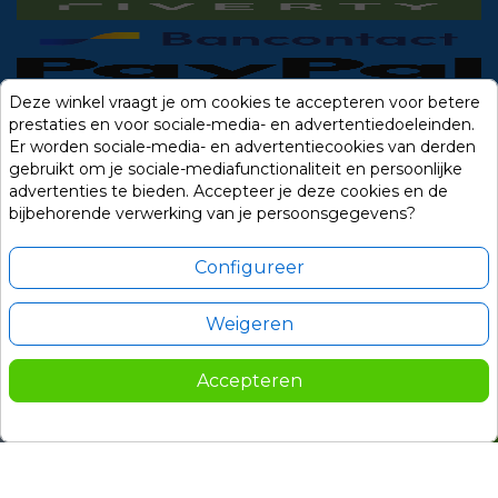
Deze winkel vraagt je om cookies te accepteren voor betere
prestaties en voor sociale-media- en advertentiedoeleinden.
Er worden sociale-media- en advertentiecookies van derden
gebruikt om je sociale-mediafunctionaliteit en persoonlijke
advertenties te bieden. Accepteer je deze cookies en de
bijbehorende verwerking van je persoonsgegevens?
Configureer
Weigeren
Alle prijzen zijn in Euro, inclusief BTW en andere heffingen en exclusief
eventuele verzendkosten.
Accepteren
© 2014-2026 Noviostores.nl. Alle rechten voorbehouden.
199,00
In winkelwagen

Update cookie voorkeuren