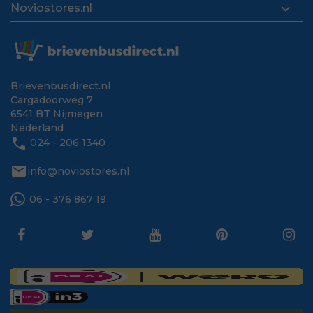

Noviostores.nl
Brievenbusdirect.nl
Cargadoorweg 7
6541 BT Nijmegen
Nederland
phone
024 - 206 1340
mail
info@noviostores.nl
06 - 376 867 19