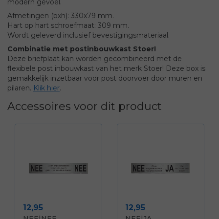
modern gevoel.
Afmetingen (bxh): 330x79 mm.
Hart op hart schroefmaat: 309 mm.
Wordt geleverd inclusief bevestigingsmateriaal.
Combinatie met postinbouwkast Stoer!
Deze briefplaat kan worden gecombineerd met de
flexibele post inbouwkast van het merk Stoer! Deze box is
gemakkelijk inzetbaar voor post doorvoer door muren en
pilaren.
Klik hier
.
Accessoires voor dit product
Prijs
Prijs
12,95
12,95
NEE|NEE
NEE|JA