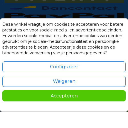
Deze winkel vraagt je om cookies te accepteren voor betere
prestaties en voor sociale-media- en advertentiedoeleinden.
Er worden sociale-media- en advertentiecookies van derden
gebruikt om je sociale-mediafunctionaliteit en persoonlijke
advertenties te bieden. Accepteer je deze cookies en de
bijbehorende verwerking van je persoonsgegevens?
Configureer
Weigeren
Contact
Alle prijzen zijn in Euro, inclusief BTW en andere heffingen en exclusief
eventuele verzendkosten.
Accepteren
© 2014-2026 Noviostores.nl. Alle rechten voorbehouden.
172,50
In winkelwagen

Update cookie voorkeuren