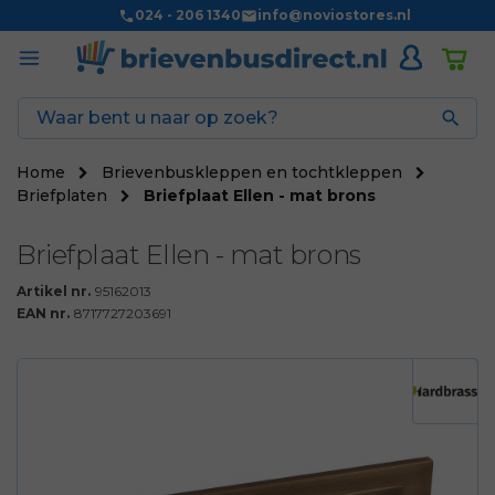
024 - 206 1340
info@noviostores.nl

Home
Brievenbuskleppen en tochtkleppen
Briefplaten
Briefplaat Ellen - mat brons
Briefplaat Ellen - mat brons
Artikel nr.
95162013
EAN nr.
8717727203691