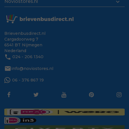

Noviostores.nl
Brievenbusdirect.nl
Cargadoorweg 7
6541 BT Nijmegen
Nederland
phone
024 - 206 1340
mail
info@noviostores.nl
06 - 376 867 19