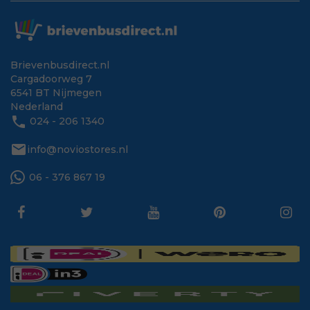
Brievenbusdirect.nl
Cargadoorweg 7
6541 BT Nijmegen
Nederland
phone
024 - 206 1340
mail
info@noviostores.nl
06 - 376 867 19