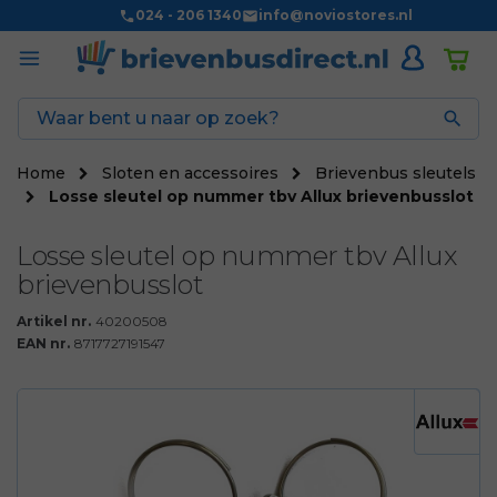
024 - 206 1340
info@noviostores.nl

Home
Sloten en accessoires
Brievenbus sleutels
Losse sleutel op nummer tbv Allux brievenbusslot
Losse sleutel op nummer tbv Allux
brievenbusslot
Artikel nr.
40200508
EAN nr.
8717727191547