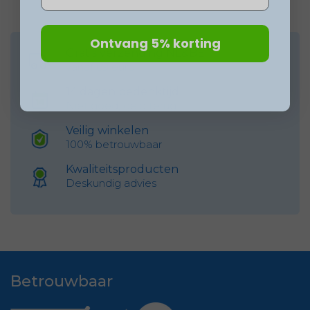
Ontvang 5% korting
Gratis verzending NL&BE
vanaf 69 euro
14 dagen bedenktijd
Niet goed, geld terug
Veilig winkelen
100% betrouwbaar
Kwaliteitsproducten
Deskundig advies
Betrouwbaar