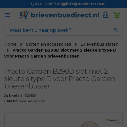
024 - 206 1340
info@noviostores.nl

Home
Sloten en accessoires
Brievenbus sloten
Practo Garden B298D slot met 2 sleutels type D
voor Practo Garden brievenbussen
Practo Garden B298D slot met 2
sleutels type D voor Practo Garden
brievenbussen
Artikel nr.
B298D
EAN nr.
5414045362989