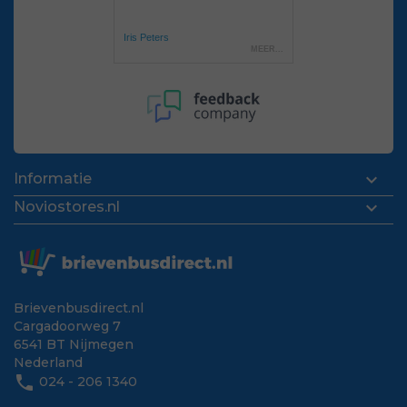

Informatie

Noviostores.nl
Brievenbusdirect.nl
Cargadoorweg 7
6541 BT Nijmegen
Nederland
phone
024 - 206 1340