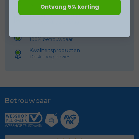
vanaf 69 euro
Ontvang 5% korting
14 dagen bedenktijd
Niet goed, geld terug
Veilig winkelen
100% betrouwbaar
Kwaliteitsproducten
Deskundig advies
Betrouwbaar