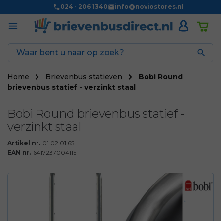
024 - 206 1340
info@noviostores.nl

Home
Brievenbus statieven
Bobi Round
brievenbus statief - verzinkt staal
Bobi Round brievenbus statief -
verzinkt staal
Artikel nr.
01.02.01.65
EAN nr.
6417237004116