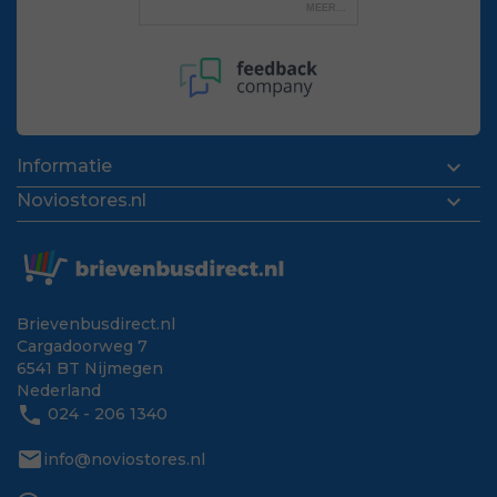

Informatie

Noviostores.nl
Brievenbusdirect.nl
Cargadoorweg 7
6541 BT Nijmegen
Nederland
phone
024 - 206 1340
mail
info@noviostores.nl