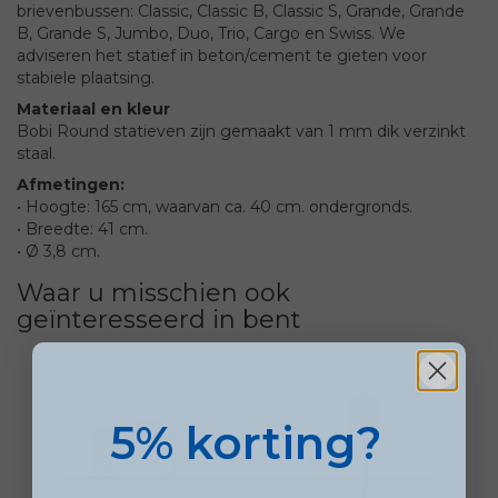
brievenbussen: Classic, Classic B, Classic S, Grande, Grande
B, Grande S, Jumbo, Duo, Trio, Cargo en Swiss. We
adviseren het statief in beton/cement te gieten voor
stabiele plaatsing.
Materiaal en kleur
Bobi Round statieven zijn gemaakt van 1 mm dik verzinkt
staal.
Afmetingen:
• Hoogte: 165 cm, waarvan ca. 40 cm. ondergronds.
• Breedte: 41 cm.
• Ø 3,8 cm.
Waar u misschien ook
geïnteresseerd in bent
5% korting?