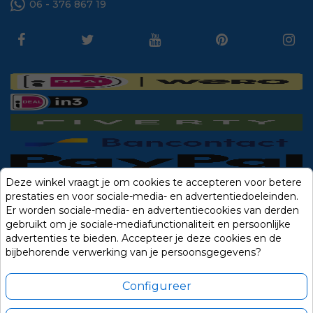
06 - 376 867 19
Deze winkel vraagt je om cookies te accepteren voor betere
prestaties en voor sociale-media- en advertentiedoeleinden.
Er worden sociale-media- en advertentiecookies van derden
gebruikt om je sociale-mediafunctionaliteit en persoonlijke
advertenties te bieden. Accepteer je deze cookies en de
bijbehorende verwerking van je persoonsgegevens?
Configureer