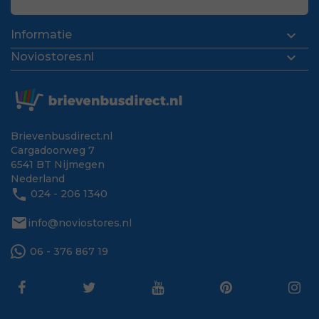

Informatie

Noviostores.nl
Brievenbusdirect.nl
Cargadoorweg 7
6541 BT Nijmegen
Nederland
phone
024 - 206 1340
mail
info@noviostores.nl
06 - 376 867 19