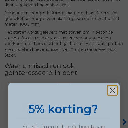
door u gekozen brievenbus past.
Afmetingen: hoogte 1500mm, diameter buis 32 mm. De
gebruikelijke hoogte voor plaatsing van de brievenbus is 1
meter (1000 mm).
Het statief wordt geleverd met staven om in beton te
storten. Op die manier staat uw brievenbus stabiel en
voorkomt u dat deze scheef gaat staan. Het statief past op
alle modellen brievenbussen van Allux en de brievenbus
Stoer.
Waar u misschien ook
geïnteresseerd in bent
5% korting?
Schrijf u in en blijf op de hoogte van