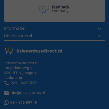

Informatie

Noviostores.nl
Brievenbusdirect.nl
Cargadoorweg 7
6541 BT Nijmegen
Nederland
phone
024 - 206 1340
mail
info@noviostores.nl
06 - 376 867 19