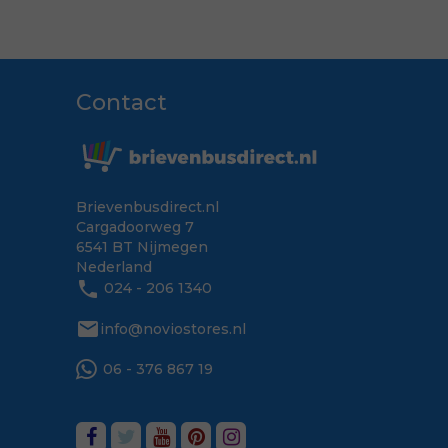
Contact
Brievenbusdirect.nl
Cargadoorweg 7
6541 BT Nijmegen
Nederland
phone
024 - 206 1340
mail
info@noviostores.nl
06 - 376 867 19