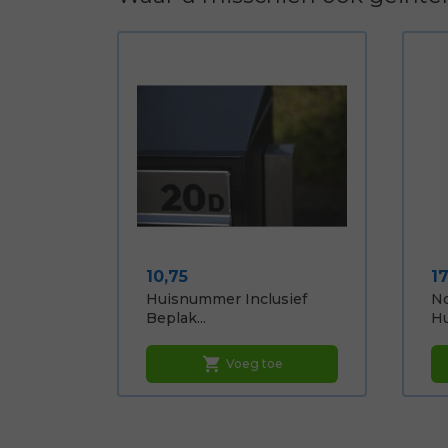
Prijs
Pr
10,75
17
Huisnummer Inclusief
No
Beplak...
Hu
shopping_cart
Voeg toe