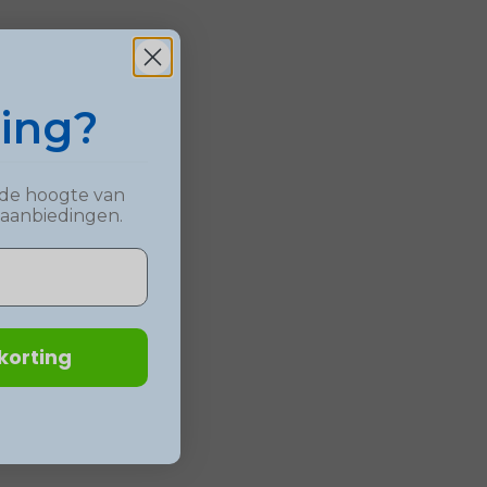
ting?
op de hoogte van
 aanbiedingen.
korting