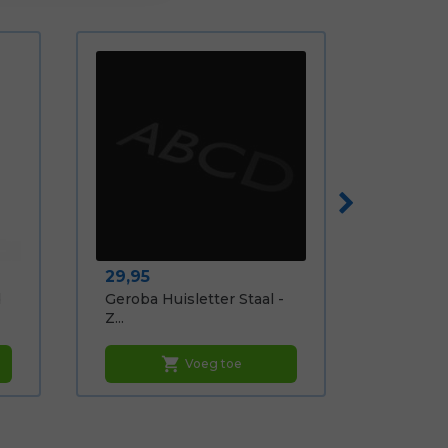
Prijs
29,95
d
Geroba Huisletter Staal -
Z...
shopping_cart
Voeg toe