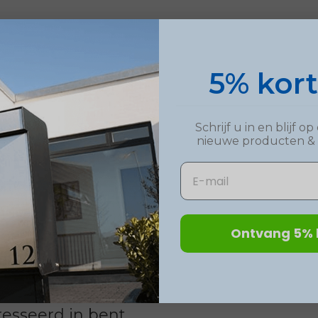
5% kor
Schrijf u in en blijf 
nieuwe
producten
&
Email
Ontvang 5% 
esseerd in bent