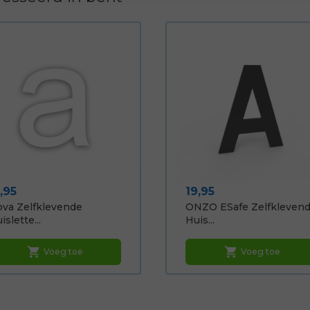
ijs
Prijs
,95
19,95
va Zelfklevende
ONZO ESafe Zelfkleven
islette...
Huis...
shopping_cart
shopping_cart
Voeg toe
Voeg toe