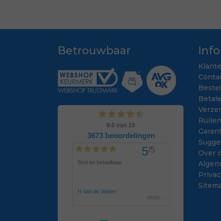
Betrouwbaar
Inf
Klant
Conta
Beste
Betal
Verze
Ruile
Garant
Sugge
Over 
Algem
Privac
Sitem