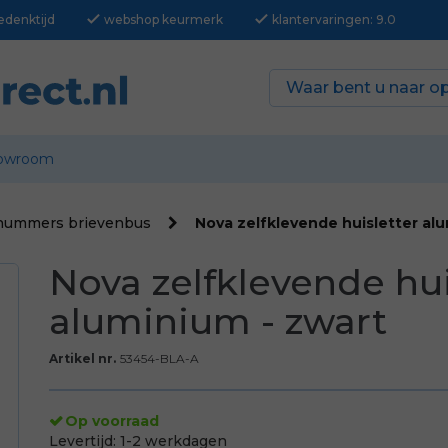
check
check
edenktijd
webshop keurmerk
klantervaringen: 9.0
owroom
nummers brievenbus
Nova zelfklevende huisletter al
Nova zelfklevende hui
aluminium - zwart
Artikel nr.
53454-BLA-A
Op voorraad
Levertijd:
1-2 werkdagen