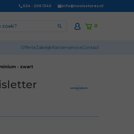
024 - 206 1340
info@noviostores.nl
0

Offerte
Zakelijk
Klantenservice
Contact
uminium - zwart
sletter