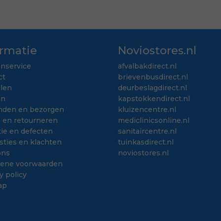
ormatie
Noviostores.nl
enservice
afvalbakdirect.nl
ct
brievenbusdirect.nl
llen
deurbeslagdirect.nl
en
kapstokkendirect.nl
nden en bezorgen
kluizencentre.nl
n en retourneren
mediclinicsonline.nl
ie en defecten
sanitaircentre.nl
sties en klachten
tuinkasdirect.nl
ons
noviostores.nl
ene voorwaarden
y policy
ap