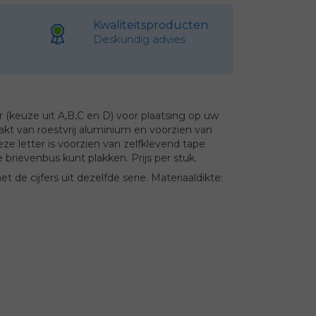
Kwaliteitsproducten
Deskundig advies
r (keuze uit A,B,C en D) voor plaatsing op uw
akt van roestvrij aluminium en voorzien van
e letter is voorzien van zelfklevend tape
rievenbus kunt plakken. Prijs per stuk.
e cijfers uit dezelfde serie. Materiaaldikte: