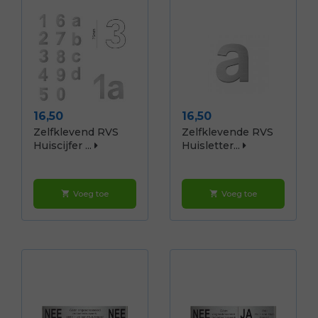
Prijs
Prijs
16,50
16,50
Zelfklevend RVS
Zelfklevende RVS
Huiscijfer ...
Huisletter...
Voeg toe
Voeg toe
shopping_cart
shopping_cart