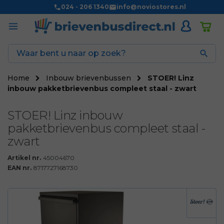
024 - 206 1340
info@noviostores.nl

Home
Inbouw brievenbussen
STOER! Linz
inbouw pakketbrievenbus compleet staal - zwart
STOER! Linz inbouw
pakketbrievenbus compleet staal -
zwart
Artikel nr.
45004670
EAN nr.
8717727168730