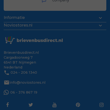

Informatie

Noviostores.nl
Brievenbusdirect.nl
Cargadoorweg 7
6541 BT Nijmegen
Nederland
phone
024 - 206 1340
mail
info@noviostores.nl
06 - 376 867 19