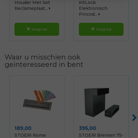
Houder Met Set
KitLock
Reclameplaat...
Elektronisch
Pincod...
Voeg toe
Voeg toe
shopping_cart
shopping_cart
Waar u misschien ook
geïnteresseerd in bent
Prijs
Prijs
189,00
395,00
STOER! Rome
STOER! Bremen 75-