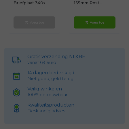
Briefplaat 340x...
135mm Post...
Voeg toe
Voeg toe
shopping_cart
shopping_cart
Gratis verzending NL&BE
vanaf 69 euro
14 dagen bedenktijd
Niet goed, geld terug
Veilig winkelen
100% betrouwbaar
Kwaliteitsproducten
Deskundig advies