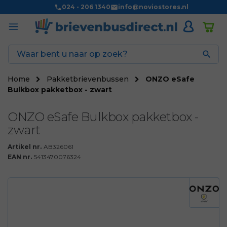
024 - 206 1340
info@noviostores.nl

Home
Pakketbrievenbussen
ONZO eSafe
Bulkbox pakketbox - zwart
ONZO eSafe Bulkbox pakketbox -
zwart
Artikel nr.
AB326061
EAN nr.
5413470076324