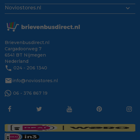

Noviostores.nl
Brievenbusdirect.nl
Cargadoorweg 7
6541 BT Nijmegen
Nederland
phone
024 - 206 1340
mail
info@noviostores.nl
06 - 376 867 19