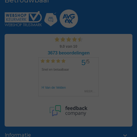
Betrouwbaar

Informatie