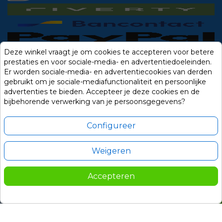
Deze winkel vraagt je om cookies te accepteren voor betere
prestaties en voor sociale-media- en advertentiedoeleinden.
Er worden sociale-media- en advertentiecookies van derden
gebruikt om je sociale-mediafunctionaliteit en persoonlijke
advertenties te bieden. Accepteer je deze cookies en de
bijbehorende verwerking van je persoonsgegevens?
Configureer
Weigeren
Alle prijzen zijn in Euro, inclusief BTW en andere heffingen en exclusief
eventuele verzendkosten.
Accepteren
© 2014-2026 Noviostores.nl. Alle rechten voorbehouden.
999,00
In winkelwagen

Update cookie voorkeuren