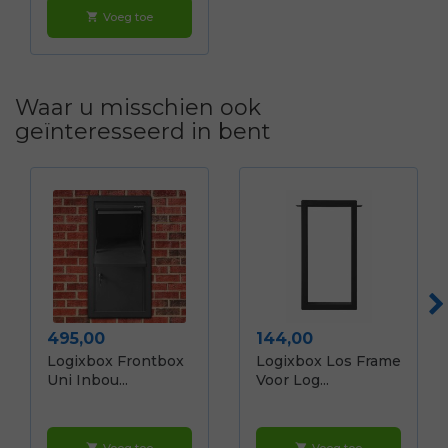
Voeg toe
shopping_cart
Waar u misschien ook
geïnteresseerd in bent
Prijs
Prijs
495,00
144,00
Logixbox Frontbox
Logixbox Los Frame
Uni Inbou...
Voor Log...
Voeg toe
Voeg toe
shopping_cart
shopping_cart