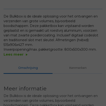
De Bulkbox is de ideale oplossing voor het ontvangen en
verzenden van grote volumes, bijvoorbeeld
boodschappen. Deze pakketbox kan vrijstaand worden
geplaatst en is gemaakt uit roestvrij aluminium, voorzien
van mat zwarte poedercoating. Inclusief digitaal codeslot
en traditioneel slot met sleutel.
Afmetingen (hxbxd):
515x906x427 mm.
Inwerpopening/max. pakketgrootte: 800x500x300 mm.
Lees meer
play_arrow
Omschrijving
Kenmerken
Meer informatie
De Bulkbox is de ideale oplossing voor het ontvangen en
verzenden van grote volumes, bijvoorbeeld
boodschappen. Deze pakketbox kan vrijstaand worden