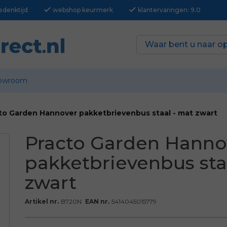
check
check
edenktijd
webshop keurmerk
klantervaringen: 9.0
owroom
to Garden Hannover pakketbrievenbus staal - mat zwart
Practo Garden Hanno
pakketbrievenbus sta
zwart
Artikel nr.
B720N
EAN nr.
5414045015779