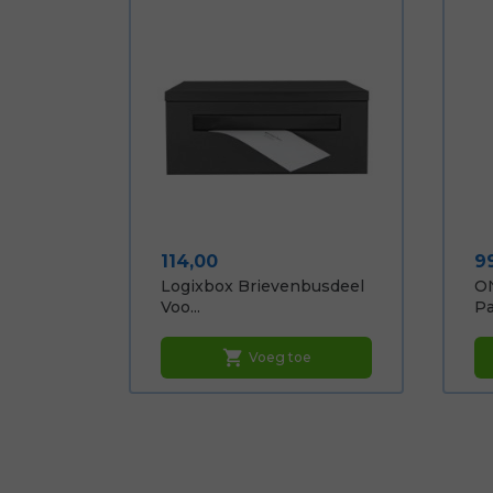
Prijs
Pr
114,00
9
Logixbox Brievenbusdeel
O
Voo...
Pa
shopping_cart
Voeg toe