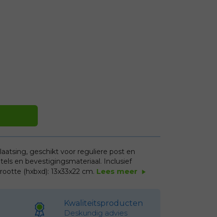
aatsing, geschikt voor reguliere post en
utels en bevestigingsmateriaal. Inclusief
Lees meer
ootte (hxbxd): 13x33x22 cm.
play_arrow
Kwaliteitsproducten
Deskundig advies