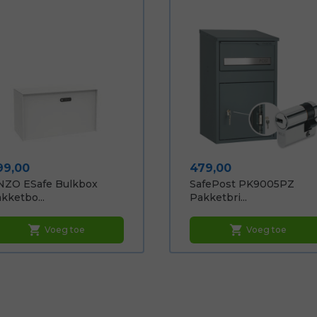
ijs
Prijs
99,00
479,00
NZO ESafe Bulkbox
SafePost PK9005PZ
kketbo...
Pakketbri...
shopping_cart
shopping_cart
Voeg toe
Voeg toe