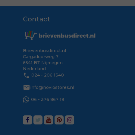
Contact
Brievenbusdirect.nl
Cargadoorweg 7
6541 BT Nijmegen
Nederland
phone
024 - 206 1340
mail
info@noviostores.nl
06 - 376 867 19