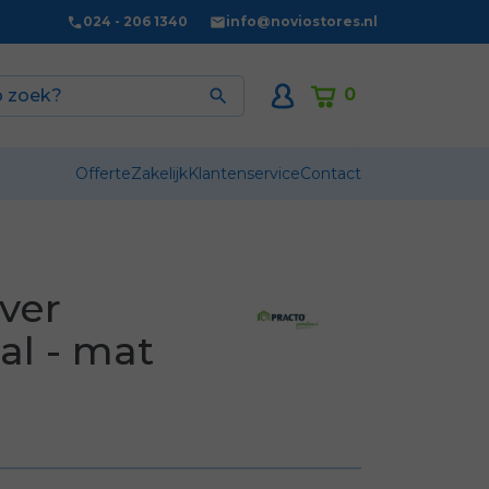
024 - 206 1340
info@noviostores.nl
0

Offerte
Zakelijk
Klantenservice
Contact
ver
al - mat