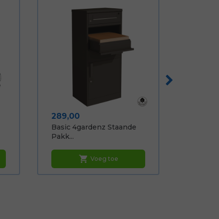
Prijs
289,00
Basic 4gardenz Staande
Pakk...
shopping_cart
Voeg toe