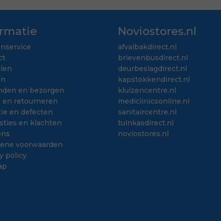
ormatie
Noviostores.nl
enservice
afvalbakdirect.nl
ct
brievenbusdirect.nl
llen
deurbeslagdirect.nl
en
kapstokkendirect.nl
nden en bezorgen
kluizencentre.nl
n en retourneren
mediclinicsonline.nl
ie en defecten
sanitaircentre.nl
sties en klachten
tuinkasdirect.nl
ons
noviostores.nl
ene voorwaarden
y policy
ap