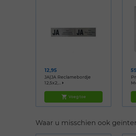
Prijs
Pr
12,95
5
JA|JA Reclamebordje
Pr
12,5x2,...
Mo
shopping_cart
Voeg toe
Waar u misschien ook geïnter