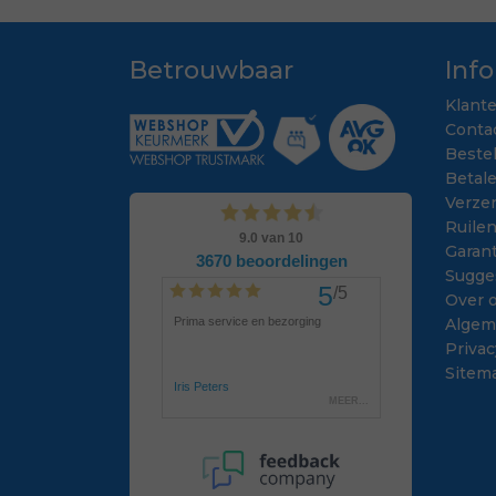
Betrouwbaar
Inf
Klant
Conta
Beste
Betal
Verze
Ruile
Garant
Sugge
Over 
Algem
Privac
Sitem