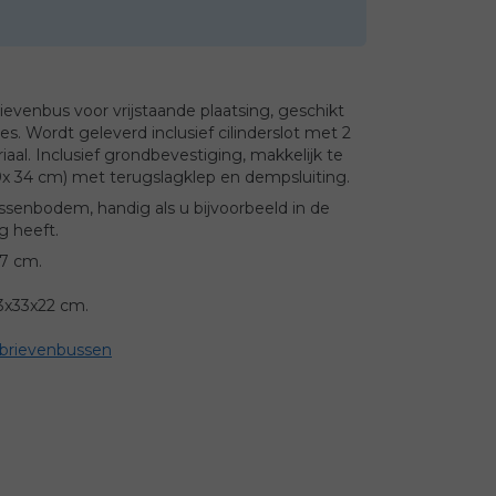
evenbus voor vrijstaande plaatsing, geschikt
es. Wordt geleverd inclusief cilinderslot met 2
aal. Inclusief grondbevestiging, makkelijk te
9x 34 cm) met terugslagklep en dempsluiting.
ssenbodem, handig als u bijvoorbeeld in de
g heeft.
27 cm.
13x33x22 cm.
 brievenbussen