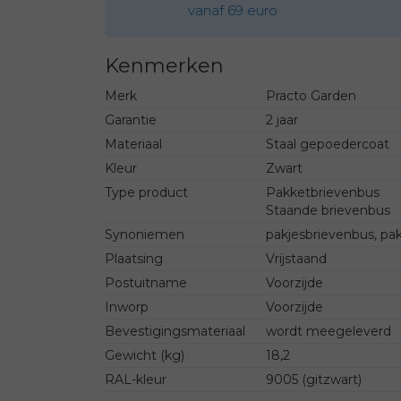
vanaf 69 euro
Kenmerken
Merk
Practo Garden
Garantie
2 jaar
Materiaal
Staal gepoedercoat
Kleur
Zwart
Type product
Pakketbrievenbus
Staande brievenbus
Synoniemen
pakjesbrievenbus, pa
Plaatsing
Vrijstaand
Postuitname
Voorzijde
Inworp
Voorzijde
Bevestigingsmateriaal
wordt meegeleverd
Gewicht (kg)
18,2
RAL-kleur
9005 (gitzwart)