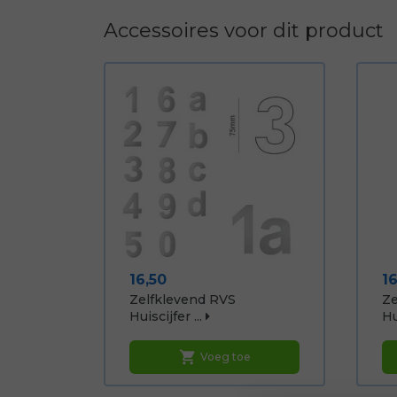
Accessoires voor dit product
Prijs
Pr
16,50
16
Zelfklevend RVS
Ze
Huiscijfer ...
Hu
shopping_cart
Voeg toe