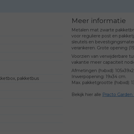
Meer informatie
Metalen mat zwarte pakketbri
voor reguliere post en pakketj
sleutels en bevestigingsmateri
verankeren. Grote opening (1
Voorzien van verwijderbare tu
vakantie meer capaciteit nodi
Afmetingen (hxbxd): 105x39x
Inwerpopening: 19x34 cm.
kketbox, pakketbus
Max. pakketgrootte (hxbxd): 
Bekijk hier alle
Practo Garden