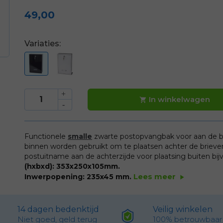
49,00
Variaties:
In winkelwagen

Functionele
smalle
zwarte postopvangbak voor aan de b
binnen worden gebruikt om te plaatsen achter de brieve
postuitname aan de achterzijde voor plaatsing buiten bijv
(hxbxd): 353x250x105mm.
Lees meer
Inwerpopening: 235x45 mm.
play_arrow
14 dagen bedenktijd
Veilig winkelen
Niet goed, geld terug
100% betrouwbaar