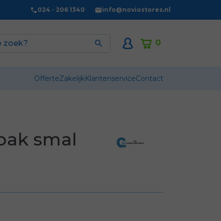
024 - 206 1340
info@noviostores.nl
0

Offerte
Zakelijk
Klantenservice
Contact
bak smal