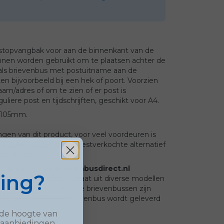
stopvangbak voor aan de binnenkant van de
nnen worden gebruikt om te plaatsen achter de
 als brievenbus met postuitname aan de
ten bijvoorbeeld bij een hek of poort. Voorzien
aam/adres of om te zien of er post is
liere post en tijdschrijften, geschikt voor A4.
0x105mm.
gen van dit product, voor veel voordeuren is
.
De Allux LT160
is het bestverkochte alternatief
voordeuren.
- Exclusief bij Brievenbusdirect.nl
ting?
stbox Specialists bestaat uit diverse modellen
erschillende kleuren. De brievenbussen zijn
aal of RVS. Iedere brievenbus wordt geleverd
op de hoogte van
t
 aanbiedingen.