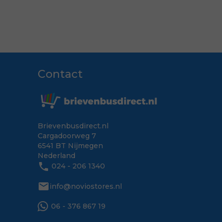
Contact
Brievenbusdirect.nl
Cargadoorweg 7
6541 BT Nijmegen
Nederland
phone
024 - 206 1340
mail
info@noviostores.nl
06 - 376 867 19