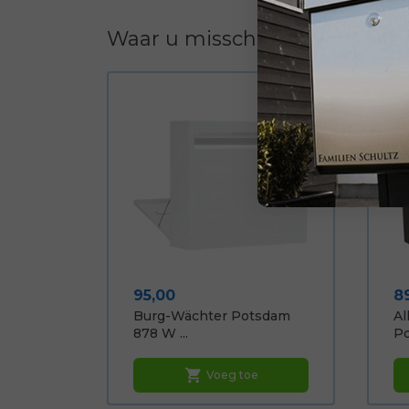
Waar u misschien ook geïnter
Prijs
Pr
95,00
8
Burg-Wächter Potsdam
Al
878 W ...
Po
shopping_cart
Voeg toe