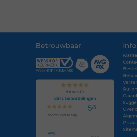
Betrouwbaar
Inf
Klant
Conta
Beste
Betal
Verze
Ruile
Garant
Sugge
Over 
Algem
Privac
Sitem