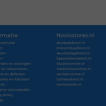
ormatie
Noviostores.nl
enservice
afvalbakdirect.nl
ct
brievenbusdirect.nl
llen
deurbeslagdirect.nl
en
kapstokkendirect.nl
nden en bezorgen
kluizencentre.nl
n en retourneren
mediclinicsonline.nl
ie en defecten
sanitaircentre.nl
sties en klachten
tuinkasdirect.nl
ons
noviostores.nl
ene voorwaarden
y policy
ap