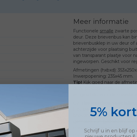
Meer informatie
Functionele
smalle
zwarte
po
deur. Deze brievenbus kan bi
brievenbusklep in uw deur of
achterzijde voor plaatsing bui
van transparant plaatje voor n
ingeworpen. Geschikt voor regu
Afmetingen (hxbxd): 353x25
Inwerpopening: 235x45 mm.
Tip!
Kijk goed naar de afmetin
deze postopvangkast te smal
en geschikt voor de meeste 
G2 The Postbox Specialists 
5% kor
Het assortiment van G2 The Po
brievenbussen uitgevoerd in v
gemaakt van gepoedercoat st
met bevestigingsmateriaal.
Schrijf u in en blijf 
Postopvangbak Indoor - zwar
nieuwe
producten
&