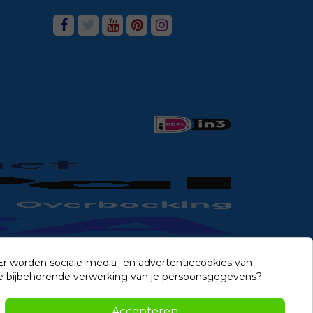
 Er worden sociale-media- en advertentiecookies van
n de bijbehorende verwerking van je persoonsgegevens?
Contact
Accepteren