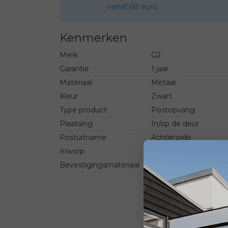
vanaf 69 euro
Kenmerken
Merk
G2
Garantie
1 jaar
Materiaal
Metaal
Kleur
Zwart
Type product
Postopvang
Plaatsing
In/op de deur
Postuitname
Achterzijde
Inworp
Voorzijde
Bevestigingsmateriaal
wordt meegeleverd