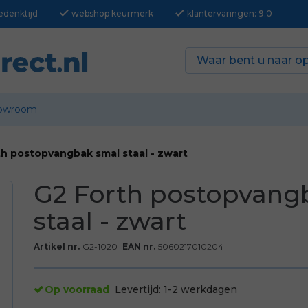
check
check
edenktijd
webshop keurmerk
klantervaringen: 9.0
owroom
th postopvangbak smal staal - zwart
G2 Forth postopvang
staal - zwart
Artikel nr.
G2-1020
EAN nr.
5060217010204
Op voorraad
Levertijd:
1-2 werkdagen