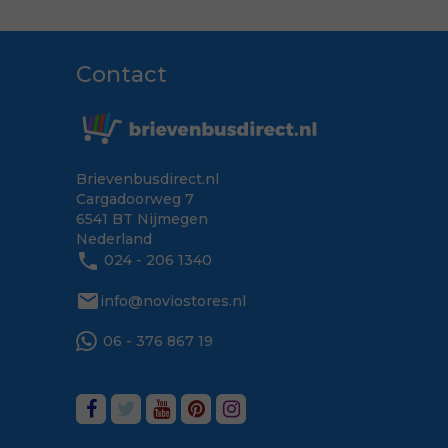
Contact
Brievenbusdirect.nl
Cargadoorweg 7
6541 BT Nijmegen
Nederland
phone
024 - 206 1340
mail
info@noviostores.nl
06 - 376 867 19