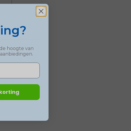
ting?
op de hoogte van
 aanbiedingen.
korting