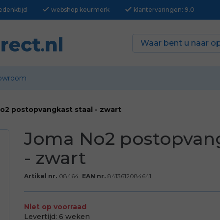
check
check
edenktijd
webshop keurmerk
klantervaringen: 9.0
owroom
o2 postopvangkast staal - zwart
Joma No2 postopvang
- zwart
Artikel nr.
08464
EAN nr.
8413612084641
Niet op voorraad
Levertijd:
6 weken