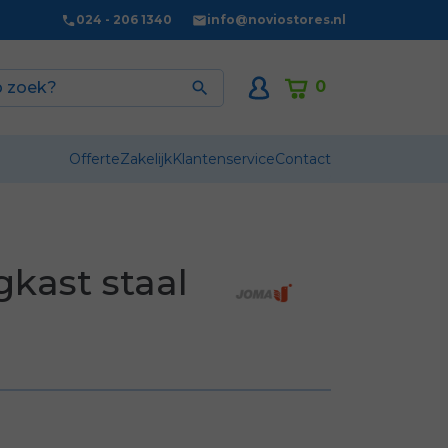
024 - 206 1340
info@noviostores.nl
0

Offerte
Zakelijk
Klantenservice
Contact
kast staal