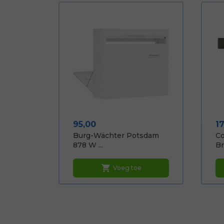
Prijs
Pr
95,00
1
Burg-Wächter Potsdam
C
878 W ...
Br
shopping_cart
Voeg toe