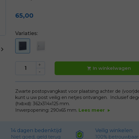
65,00
Variaties:

In winkelwagen

Zwarte postopvangkast voor plaatsing achter de (voor)d
kunt u uw post veilig en netjes ontvangen. Inclusief degel
(hxbxd): 362x314x125 mm.
Lees meer
Inwerpopening: 290x65 mm.
play_arrow
14 dagen bedenktijd
Veilig winkelen
Niet goed, geld terug
100% betrouwbaar