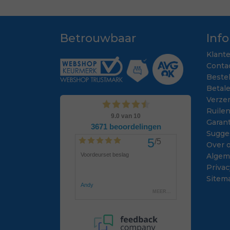
Betrouwbaar
Inf
Klant
Conta
Beste
Betal
Verze
Ruile
Garant
Sugge
Over 
Algem
Privac
Sitem