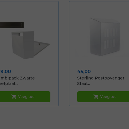
ijs
Prijs
79,00
45,00
ombipack Zwarte
Sterling Postopvanger
iefplaat...
Staal...
shopping_cart
shopping_cart
Voeg toe
Voeg toe