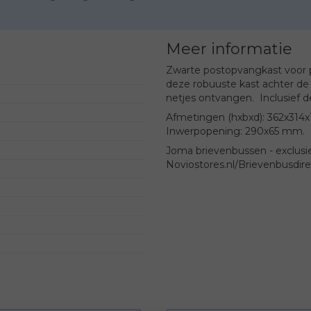
Meer informatie
Zwarte postopvangkast voor p
deze robuuste kast achter de 
netjes ontvangen. Inclusief de
Afmetingen (hxbxd): 362x314
Inwerpopening: 290x65 mm.
Joma brievenbussen - exclusief
Noviostores.nl/Brievenbusdirec