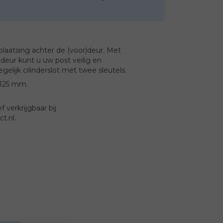
laatsing achter de (voor)deur. Met
deur kunt u uw post veilig en
gelijk cilinderslot met twee sleutels.
x125 mm.
 verkrijgbaar bij
t.nl.