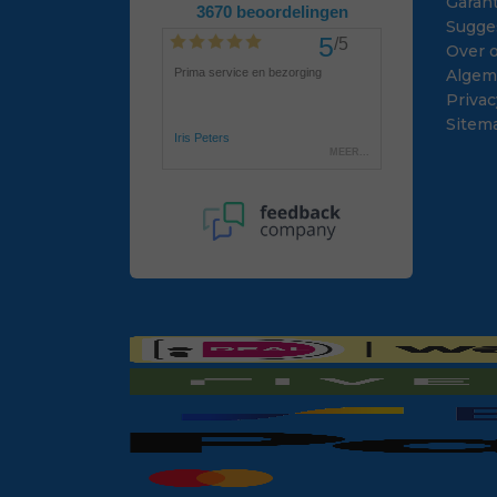
Garant
Sugge
Over 
Algem
Privac
Sitem