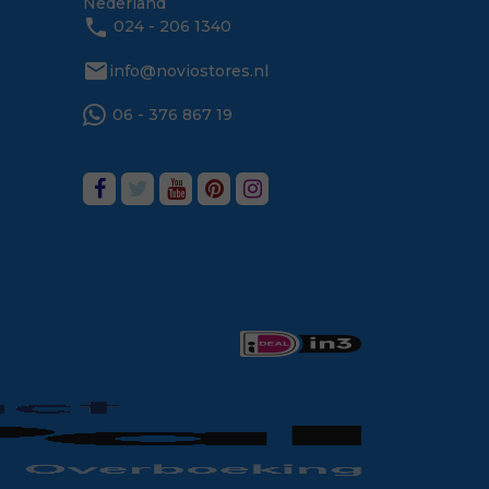
Nederland
phone
024 - 206 1340
mail
info@noviostores.nl
06 - 376 867 19