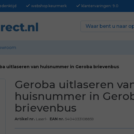
check
check
edenktijd
webshop keurmerk
klantervaringen: 9.0
owroom
ba uitlaseren van huisnummer in Geroba brievenbus
Geroba uitlaseren va
huisnummer in Gero
brievenbus
Artikel nr.
Laser1-
EAN nr.
5404033108859