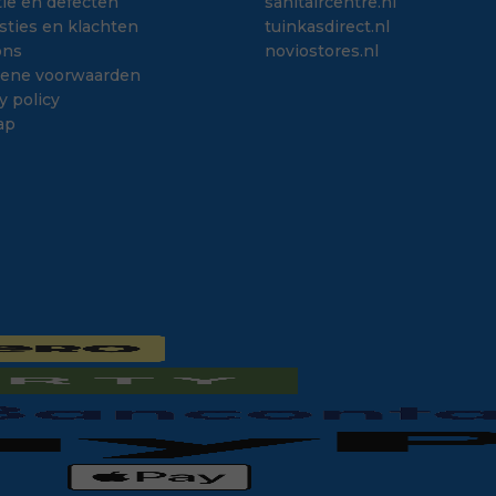
ie en defecten
sanitaircentre.nl
sties en klachten
tuinkasdirect.nl
ons
noviostores.nl
ene voorwaarden
y policy
ap