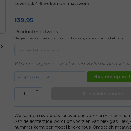
Levertijd:
4-6 weken ivm maatwerk
139,95
Productmaatwerk
Vergeet uw aanpassingen niet op te slaan, anders kunt u het produc

Wij kunnen je een e-mail sturen, zodra dit product we
Hou me op de 
In winkelwagen

We kunnen uw Geroba brievenbus voorzien van een fraai 
Aan de achterzijde wordt dit voorzien van plexiglas. Bekij
nummer komt per model brievenbus. Omdat dit maatwerk 