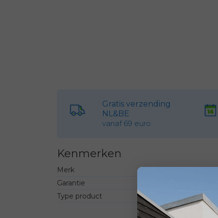
Gratis verzending
NL&BE
vanaf 69 euro
Kenmerken
Merk
Geroba
Garantie
2 jaar
Type product
Accessoire