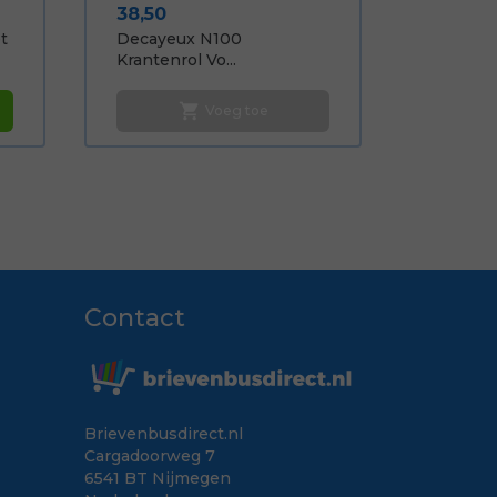
Prijs
38,50
t
Decayeux N100
Krantenrol Vo...
shopping_cart
Voeg toe
Contact
Brievenbusdirect.nl
Cargadoorweg 7
6541 BT Nijmegen