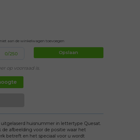
t niet aan de winkelwagen toevoegen
Opslaan
0
/250
er op voorraad is.
hoogte
uitgelaserd huisnummer in lettertype Quesat.
k de afbeelding voor de positie waar het
betreft en het speciaal voor u wordt