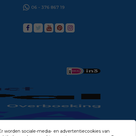
06 - 376 867 19
 Er worden sociale-media- en advertentiecookies van