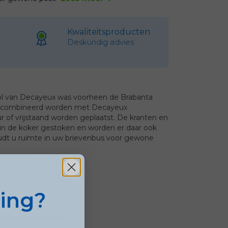
Kwaliteitsproducten
Deskundig advies
rol van Decayeux was voorheen de Brabanta
gecombineerd worden met Decayeux
 of vrijstaand worden geplaatst. De kranten en
 in de koker gestoken en worden er daar ook
udt u ruimte in uw brievenbus voor gewone
 diameter 130 mm.
ting?