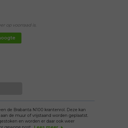
er op voorraad is.
hoogte
een de Brabanta N100 krantenrol. Deze kan
n de muur of vrijstaand worden geplaatst.
 gestoken en worden er daar ook weer
Lees meer
oor gewone post.
play_arrow