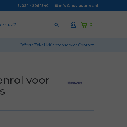
024 - 206 1340
info@noviostores.nl
0

Offerte
Zakelijk
Klantenservice
Contact
nrol voor
js