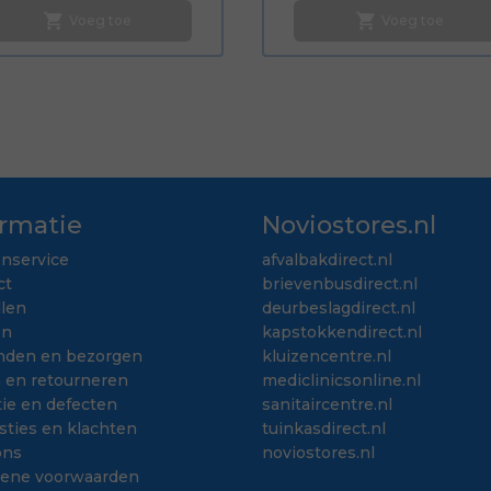
shopping_cart
shopping_cart
Voeg toe
Voeg toe
ormatie
Noviostores.nl
enservice
afvalbakdirect.nl
ct
brievenbusdirect.nl
llen
deurbeslagdirect.nl
en
kapstokkendirect.nl
nden en bezorgen
kluizencentre.nl
n en retourneren
mediclinicsonline.nl
ie en defecten
sanitaircentre.nl
sties en klachten
tuinkasdirect.nl
ons
noviostores.nl
ene voorwaarden