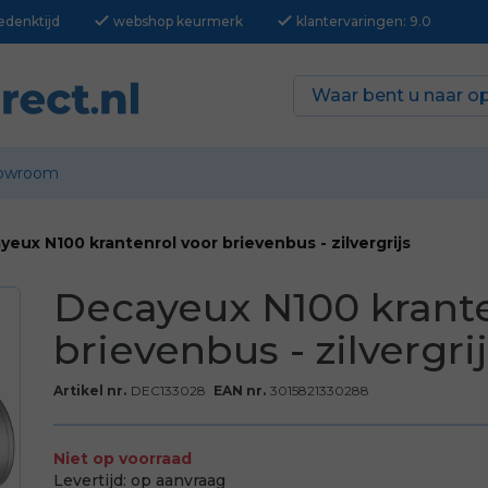
check
check
edenktijd
webshop keurmerk
klantervaringen: 9.0
owroom
eux N100 krantenrol voor brievenbus - zilvergrijs
Decayeux N100 krante
brievenbus - zilvergri
Artikel nr.
DEC133028
EAN nr.
3015821330288
Niet op voorraad
Levertijd:
op aanvraag