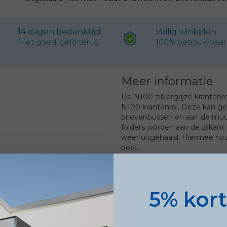
14 dagen bedenktijd
Veilig winkelen
Niet goed, geld terug
100% betrouwbaar
Meer informatie
De N100 zilvergrijze kranten
N100 krantenrol. Deze kan 
brievenbussen en aan de muur
folders worden aan de zijkant
weer uitgehaald. Hiermee ho
post.
Afmetingen: 400 mm. breed,
k
5% kor