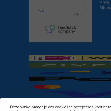
Privac
Sitem
Deze winkel vraagt je om cookies te accepteren voor bete