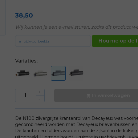
38,50
Wij kunnen je een e-mail sturen, zodra dit product we
Hou me op de 
Variaties:
In winkelwagen

De N100 zilvergrijze krantenrol van Decayeux was voorh
gecombineerd worden met Decayeux brievenbussen en aa
De kranten en folders worden aan de zijkant in de koker
uitgehaald. Hiermee houdt u ruimte in uw brievenbus v