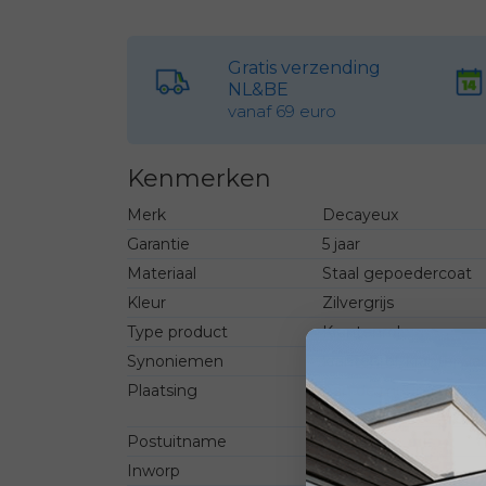
Gratis verzending
NL&BE
vanaf 69 euro
Kenmerken
Merk
Decayeux
Garantie
5 jaar
Materiaal
Staal gepoedercoat
Kleur
Zilvergrijs
Type product
Krantenrol
Synoniemen
krantenrol, krantenva
Plaatsing
Aan de muur
Vrijstaand met statief
Postuitname
Zijkant
Inworp
Zijkant