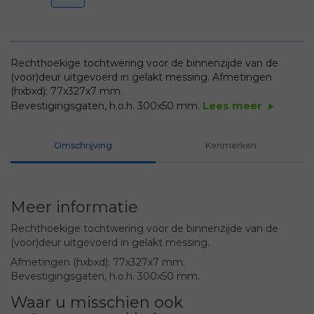
Rechthoekige tochtwering voor de binnenzijde van de
(voor)deur uitgevoerd in gelakt messing.
Afmetingen
(hxbxd): 77x327x7 mm.
Lees meer
Bevestigingsgaten, h.o.h. 300x50 mm.
play_arrow
Omschrijving
Kenmerken
Meer informatie
Rechthoekige tochtwering voor de binnenzijde van de
(voor)deur uitgevoerd in gelakt messing.
Afmetingen (hxbxd): 77x327x7 mm.
Bevestigingsgaten, h.o.h. 300x50 mm.
Waar u misschien ook