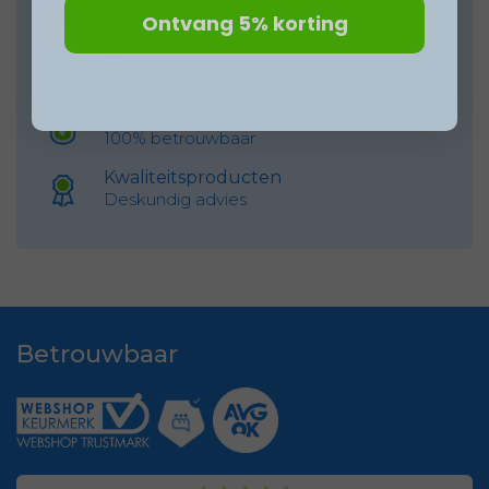
vanaf 69 euro
Ontvang 5% korting
14 dagen bedenktijd
Niet goed, geld terug
Veilig winkelen
100% betrouwbaar
Kwaliteitsproducten
Deskundig advies
Betrouwbaar