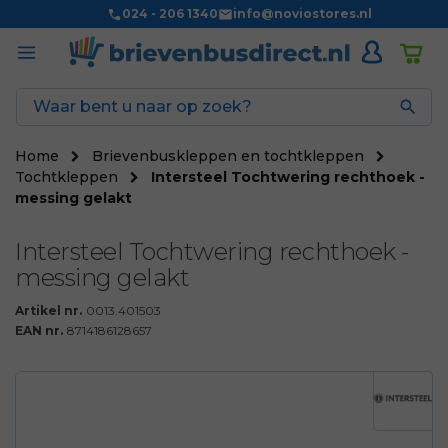
024 - 206 1340
info@noviostores.nl

Home
Brievenbuskleppen en tochtkleppen
Tochtkleppen
Intersteel Tochtwering rechthoek -
messing gelakt
Intersteel Tochtwering rechthoek -
messing gelakt
Artikel nr.
0013.401503
EAN nr.
8714186128657