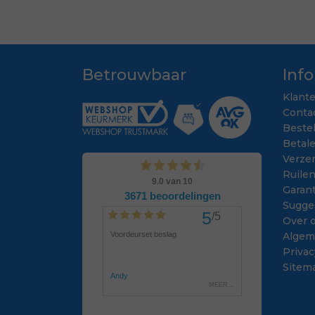
Betrouwbaar
Inf
Klant
Conta
Beste
Betal
Verze
Ruile
Garant
Sugge
Over 
Algem
Privac
Sitem