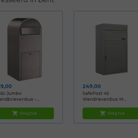
ijs
Prijs
19,00
249,00
obi Jumbo
SafePost 45
ndbrievenbus -...
Wandrievenbus M...
shopping_cart
shopping_cart
Voeg toe
Voeg toe