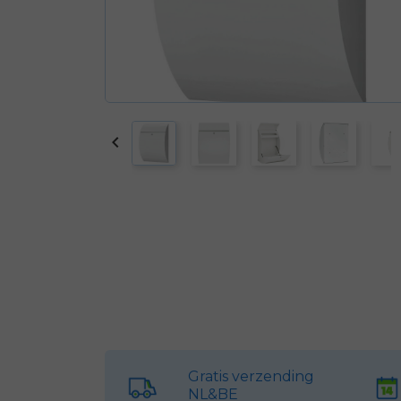

Gratis verzending
NL&BE