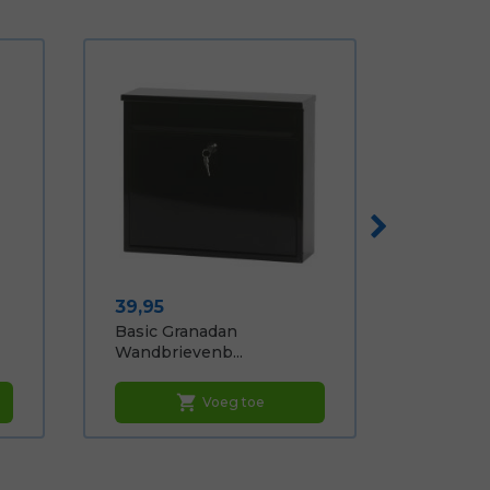
Prijs
39,95
Basic Granadan
Wandbrievenb...
shopping_cart
Voeg toe