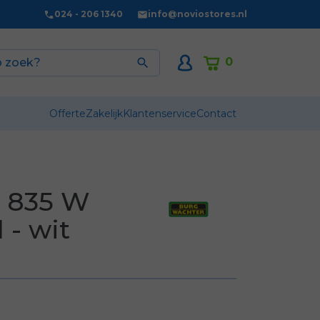
024 - 206 1340
info@noviostores.nl
0

Offerte
Zakelijk
Klantenservice
Contact
a 835 W
 - wit