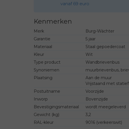
vanaf 69 euro
Kenmerken
Merk
Burg-Wächter
Garantie
5 jaar
Materiaal
Staal gepoedercoat
Kleur
Wit
Type product
Wandbrievenbus
Synoniemen
muurbrievenbus, bri
Plaatsing
Aan de muur
Vrijstaand met statief
Postuitname
Voorzijde
Inworp
Bovenzijde
Bevestigingsmateriaal
wordt meegeleverd
Gewicht (kg)
3,2
RAL-kleur
9016 (verkeerswit)