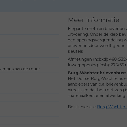
Meer informatie
Elegante metalen brievenbus 
uitvoering. Onder de klep bev
een openingsvergrendeling waa
brievenbusdeur wordt geopend.
sleutels.
Afmetingen (hxbxd): 460x33
Inwerpopening (bxh): 275x35
evenbus aan de muur
Burg-Wächter brievenbus
Het Duitse Burg-Wächter is 
aanbieders van o.a. brievenb
direct zien dat het met zorg
materiaalkeuze en afwerking 
Bekijk hier alle
Burg-Wächter 