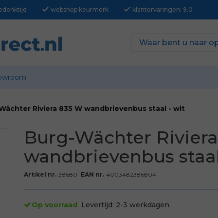
check
check
edenktijd
webshop keurmerk
klantervaringen: 9.0
owroom
Wächter Riviera 835 W wandbrievenbus staal - wit
Burg-Wächter Rivier
wandbrievenbus staal
Artikel nr.
38680
EAN nr.
4003482386804
Op voorraad
Levertijd:
2-3 werkdagen