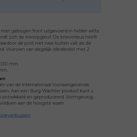
met gebogen front uitgevoerd in helder witte
indt zich de inworpgleuf. De brievenbus heeft
rdoor de post niet naar buiten valt als de
 Voorzien van degelijk cilinderslot met 2
5x130 mm.
 mm.
sen
één van de internationaal toonaangevende
ussen. Aan een Burg-Wächter product kunt u
 is ontwikkeld en geproduceerd. Vormgeving,
voldoen aan de hoogste eisen.
brievenbussen