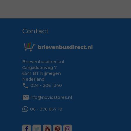
Contact
Brievenbusdirect.nl
Cargadoorweg 7
6541 BT Nijmegen
Nederland
phone
024 - 206 1340
mail
info@noviostores.nl
06 - 376 867 19