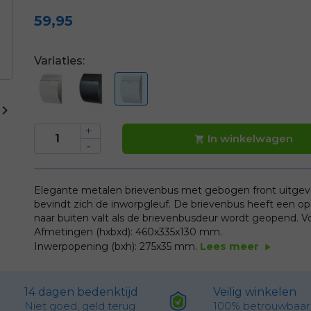
59,95
Variaties:

In winkelwagen

Elegante metalen brievenbus met gebogen front uitgevoe
bevindt zich de inworpgleuf. De brievenbus heeft een o
naar buiten valt als de brievenbusdeur wordt geopend. Voo
Afmetingen (hxbxd): 460x335x130 mm.
Lees meer
Inwerpopening (bxh): 275x35 mm.
play_arrow
14 dagen bedenktijd
Veilig winkelen
Niet goed, geld terug
100% betrouwbaar