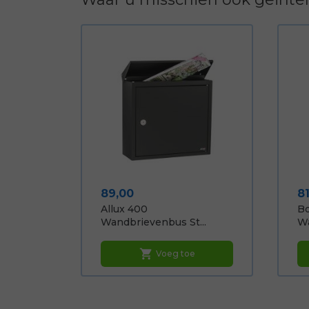
Prijs
Pr
89,00
8
Allux 400
B
Wandbrievenbus St...
Wa
shopping_cart
Voeg toe