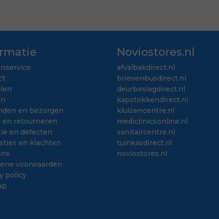
ormatie
Noviostores.nl
enservice
afvalbakdirect.nl
ct
brievenbusdirect.nl
llen
deurbeslagdirect.nl
en
kapstokkendirect.nl
nden en bezorgen
kluizencentre.nl
n en retourneren
mediclinicsonline.nl
ie en defecten
sanitaircentre.nl
sties en klachten
tuinkasdirect.nl
ons
noviostores.nl
ene voorwaarden
y policy
ap