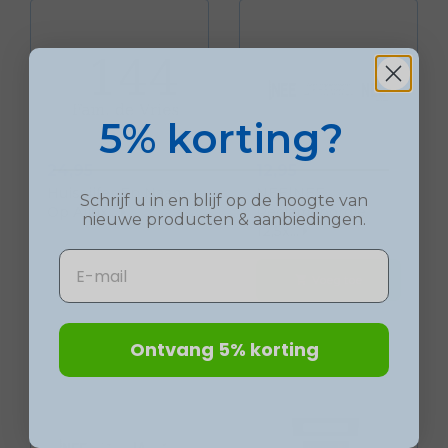
5% korting?
Prijs
Prijs
24,95
12,95
Huiscijfer En Naam
NEE|NEE
Schrijf u in en blijf op de hoogte van
Op Allux...
Reclamebordje
nieuwe
producten
& aanbiedingen.
12,5x...
Email
Voeg toe
Voeg toe
shopping_cart
shopping_cart
Ontvang 5% korting