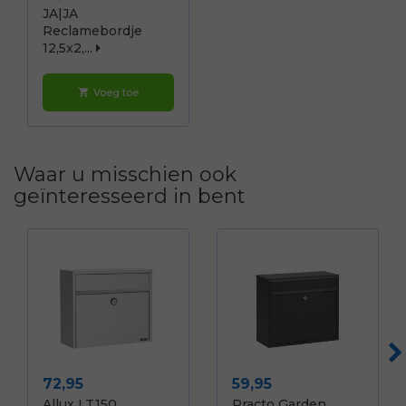
JA|JA
Reclamebordje
12,5x2,...
Voeg toe
shopping_cart
Waar u misschien ook
geïnteresseerd in bent
Prijs
Prijs
72,95
59,95
Allux LT150
Practo Garden