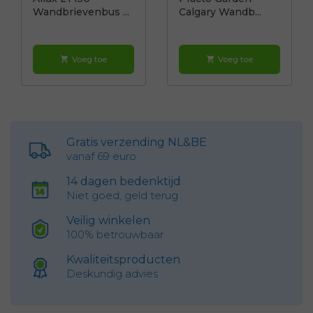
Wandbrievenbus ...
Calgary Wandb...
Voeg toe
Voeg toe
shopping_cart
shopping_cart
Gratis verzending NL&BE
vanaf 69 euro
14 dagen bedenktijd
Niet goed, geld terug
Veilig winkelen
100% betrouwbaar
Kwaliteitsproducten
Deskundig advies