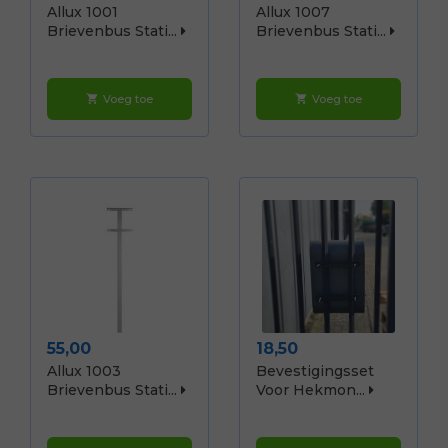
Allux 1001
Allux 1007
Brievenbus Stati...
Brievenbus Stati...
Voeg toe
Voeg toe
shopping_cart
shopping_cart
Prijs
Prijs
55,00
18,50
Allux 1003
Bevestigingsset
Brievenbus Stati...
Voor Hekmon...