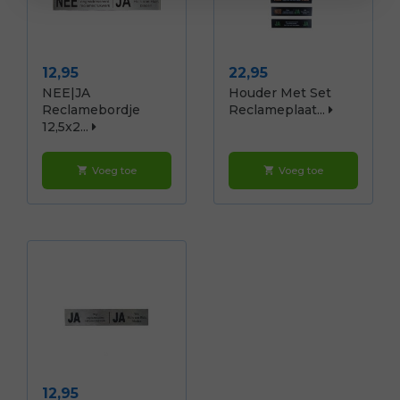
Prijs
Prijs
12,95
22,95
NEE|JA
Houder Met Set
Reclamebordje
Reclameplaat...
12,5x2...
Voeg toe
Voeg toe
shopping_cart
shopping_cart
Prijs
12,95