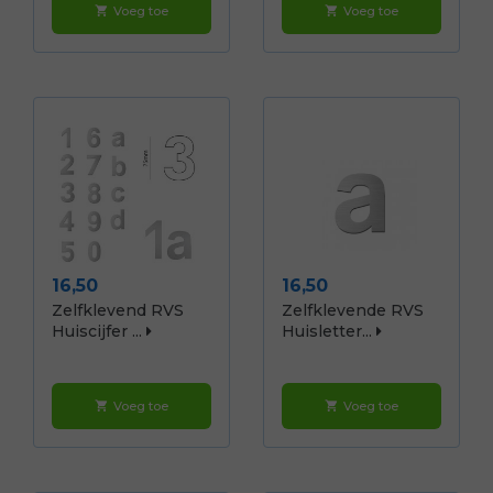
Voeg toe
Voeg toe
shopping_cart
shopping_cart
Prijs
Prijs
16,50
16,50
Zelfklevend RVS
Zelfklevende RVS
Huiscijfer ...
Huisletter...
Voeg toe
Voeg toe
shopping_cart
shopping_cart