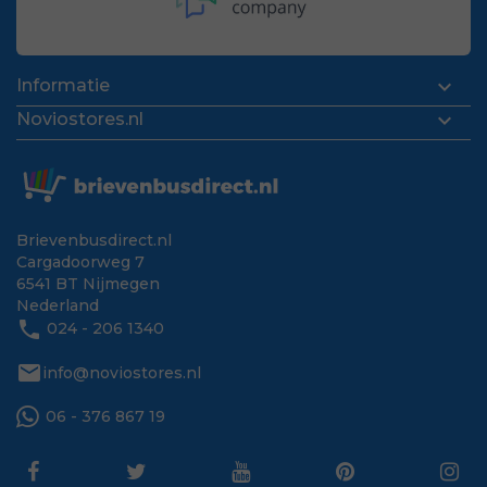

Informatie

Noviostores.nl
Brievenbusdirect.nl
Cargadoorweg 7
6541 BT Nijmegen
Nederland
phone
024 - 206 1340
mail
info@noviostores.nl
06 - 376 867 19