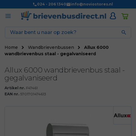
024 - 206 1340
info@noviostores.nl

Home
Wandbrievenbussen
Allux 6000
wandbrievenbus staal - gegalvaniseerd
Allux 6000 wandbrievenbus staal -
gegalvaniseerd
Artikel nr.
F47461
EAN nr.
5701701474613