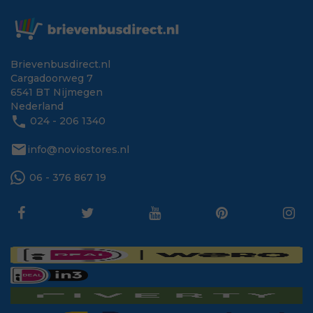
Brievenbusdirect.nl
Cargadoorweg 7
6541 BT Nijmegen
Nederland
phone
024 - 206 1340
mail
info@noviostores.nl
06 - 376 867 19