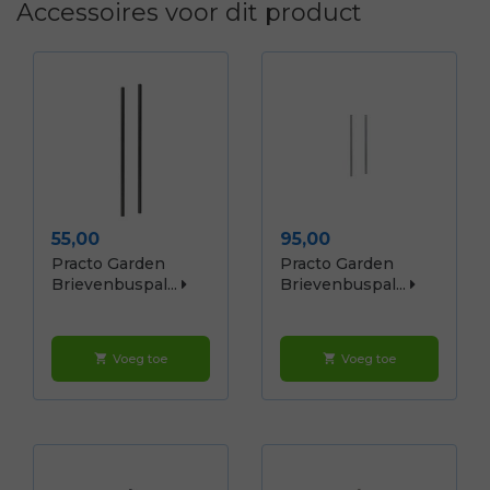
Accessoires voor dit product
Prijs
Prijs
55,00
95,00
Practo Garden
Practo Garden
Brievenbuspal...
Brievenbuspal...
Voeg toe
Voeg toe
shopping_cart
shopping_cart