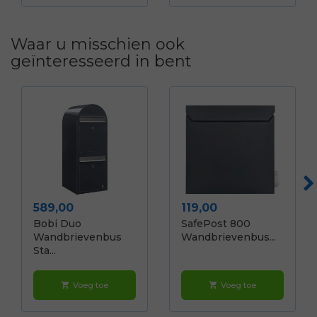
Waar u misschien ook
geïnteresseerd in bent
Prijs
Prijs
589,00
119,00
Bobi Duo
SafePost 800
Wandbrievenbus
Wandbrievenbus...
Sta...
Voeg toe
Voeg toe
shopping_cart
shopping_cart