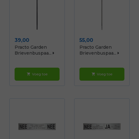
Prijs
Prijs
39,00
55,00
Practo Garden
Practo Garden
Brievenbuspaa...
Brievenbuspaa...
Voeg toe
Voeg toe
shopping_cart
shopping_cart