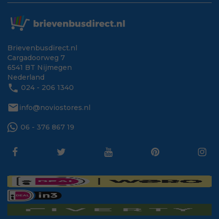
Brievenbusdirect.nl
Cargadoorweg 7
6541 BT Nijmegen
Nederland
phone
024 - 206 1340
mail
info@noviostores.nl
06 - 376 867 19