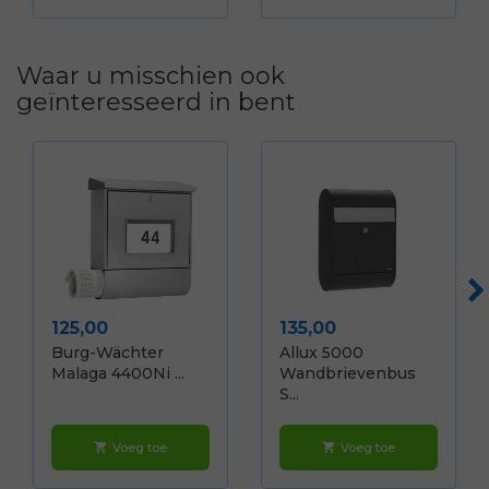
Waar u misschien ook
geïnteresseerd in bent
Prijs
Prijs
125,00
135,00
Burg-Wächter
Allux 5000
Malaga 4400Ni ...
Wandbrievenbus
S...
Voeg toe
Voeg toe
shopping_cart
shopping_cart