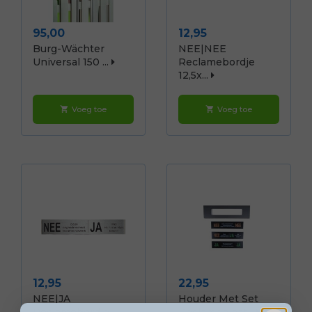
Prijs
Prijs
95,00
12,95
Burg-Wächter
NEE|NEE
Universal 150 ...
Reclamebordje
12,5x...
Voeg toe
Voeg toe
shopping_cart
shopping_cart
Prijs
Prijs
12,95
22,95
NEE|JA
Houder Met Set