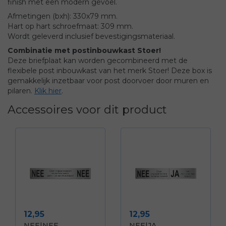
finish met een modern gevoel.
Afmetingen (bxh): 330x79 mm.
Hart op hart schroefmaat: 309 mm.
Wordt geleverd inclusief bevestigingsmateriaal.
Combinatie met postinbouwkast Stoer!
Deze briefplaat kan worden gecombineerd met de
flexibele post inbouwkast van het merk Stoer! Deze box is
gemakkelijk inzetbaar voor post doorvoer door muren en
pilaren.
Klik hier
.
Accessoires voor dit product
Prijs
Prijs
12,95
12,95
NEE|NEE
NEE|JA