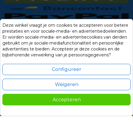
Deze winkel vraagt je om cookies te accepteren voor betere
prestaties en voor sociale-media- en advertentiedoeleinden.
Er worden sociale-media- en advertentiecookies van derden
gebruikt om je sociale-mediafunctionaliteit en persoonlijke
advertenties te bieden. Accepteer je deze cookies en de
bijbehorende verwerking van je persoonsgegevens?
Configureer
Weigeren
Alle prijzen zijn in Euro, inclusief BTW en andere heffingen en exclusief
eventuele verzendkosten.
Accepteren
© 2014-2026 Noviostores.nl. Alle rechten voorbehouden.
172,50
In winkelwagen

Update cookie voorkeuren