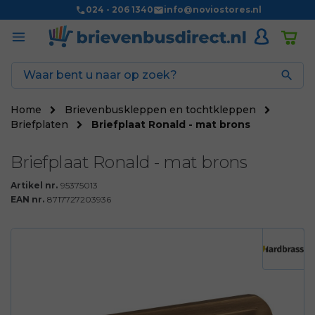
024 - 206 1340
info@noviostores.nl

Home
Brievenbuskleppen en tochtkleppen
Briefplaten
Briefplaat Ronald - mat brons
Briefplaat Ronald - mat brons
Artikel nr.
95375013
EAN nr.
8717727203936