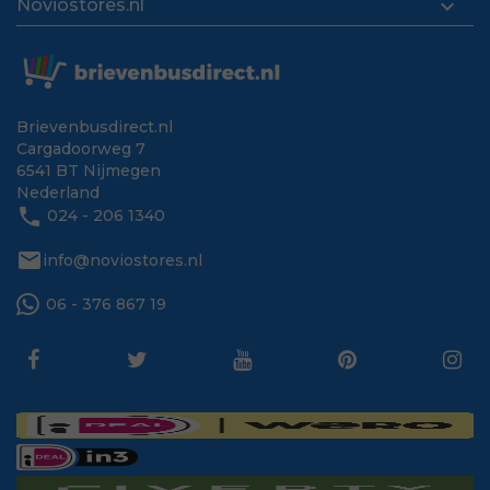

Noviostores.nl
Brievenbusdirect.nl
Cargadoorweg 7
6541 BT Nijmegen
Nederland
phone
024 - 206 1340
mail
info@noviostores.nl
06 - 376 867 19