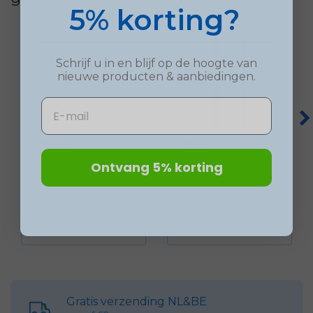
5% korting?
Schrijf u in en blijf op de hoogte van
nieuwe
producten
& aanbiedingen.
Email
Prijs
Prijs
249,00
95,00
Burg-Wächter
Allux 1005
Ontvang 5% korting
Terzo Paal Tbv...
Brievenbus Stati...
Voeg toe
Voeg toe
shopping_cart
shopping_cart
Gratis verzending NL&BE