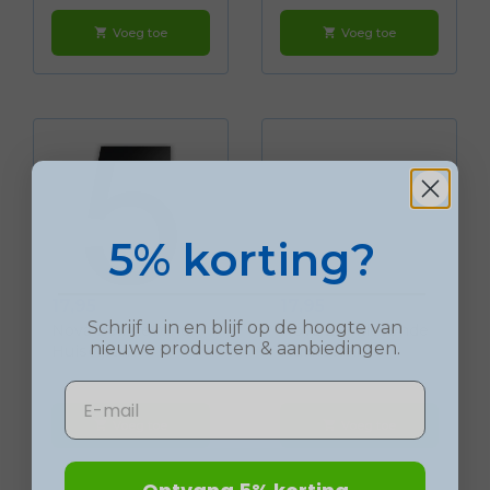
Voeg toe
Voeg toe
shopping_cart
shopping_cart
5% korting?
Prijs
Prijs
17,95
17,95
Schrijf u in en blijf op de hoogte van
Nova Zelfklevend
Nova Zelfklevende
nieuwe
producten
& aanbiedingen.
Huiscijfer...
Huislette...
Email
Voeg toe
Voeg toe
shopping_cart
shopping_cart