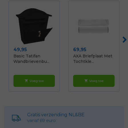
Prijs
Prijs
49,95
69,95
Basic Tatifan
AXA Briefplaat Met
Wandbrievenbu...
Tochtkle...
Voeg toe
Voeg toe
shopping_cart
shopping_cart
Gratis verzending NL&BE
vanaf 69 euro