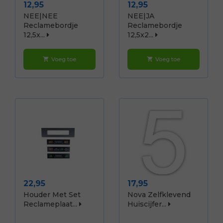
Prijs
Prijs
12,95
12,95
NEE|NEE
NEE|JA
Reclamebordje
Reclamebordje
12,5x...
12,5x2...
Voeg toe
Voeg toe
shopping_cart
shopping_cart
Prijs
Prijs
22,95
17,95
Houder Met Set
Nova Zelfklevend
Reclameplaat...
Huiscijfer...