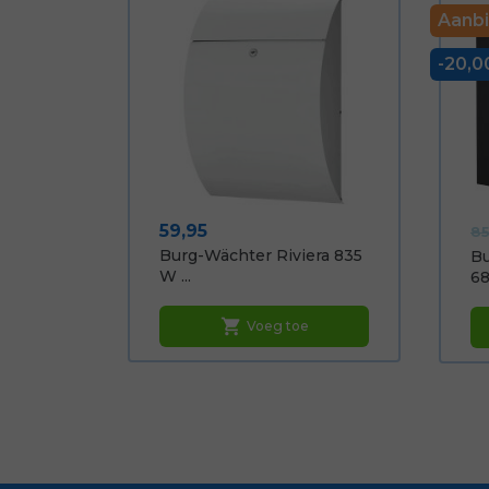
Aanbi
-20,0
Prijs
No
59,95
85
Burg-Wächter Riviera 835
B
W ...
68
shopping_cart
Voeg toe