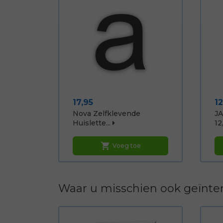
Prijs
Pr
17,95
12
Nova Zelfklevende
JA
Huislette...
12,
shopping_cart
Voeg toe
Waar u misschien ook geïnter