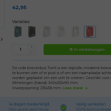
42,95
Variaties:

In winkelwagen

De rode brievenbus Trent is een stijlvolle, moderne brie
te kunnen zien of er post is of om een naamplaatje achte
worden geplaatst om een unit te creëren. Geschikt voor re
Afmetingen (hxbxd): 340x263x90 mm.
Lees meer
Inwerpopening: 235x38 mm.
play_arrow
14 dagen bedenktijd
Veilig winkelen
Niet goed, geld terug
100% betrouwbaar