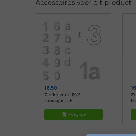
Accessoires voor dit product
Prijs
Pr
16,50
16
Zelfklevend RVS
Ze
Huiscijfer ...
Hu
shopping_cart
Voeg toe