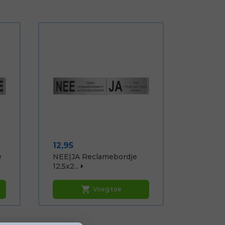
Prijs
12,95
e
NEE|JA Reclamebordje
12,5x2...
shopping_cart
Voeg toe