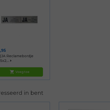
ijs
,95
|JA Reclamebordje
5x2,...
shopping_cart
Voeg toe
esseerd in bent