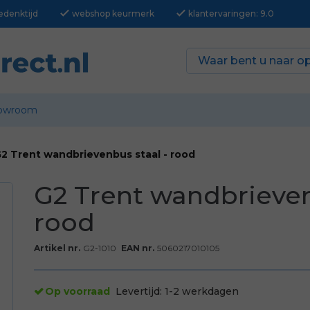
check
check
edenktijd
webshop keurmerk
klantervaringen: 9.0
owroom
2 Trent wandbrievenbus staal - rood
G2 Trent wandbrieven
rood
Artikel nr.
G2-1010
EAN nr.
5060217010105
Op voorraad
Levertijd:
1-2 werkdagen