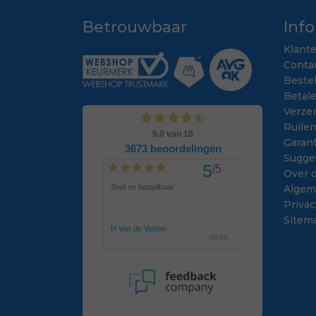
Betrouwbaar
Inf
Klant
Conta
Beste
Betal
Verze
Ruile
Garant
Sugge
Over 
Algem
Privac
Sitem