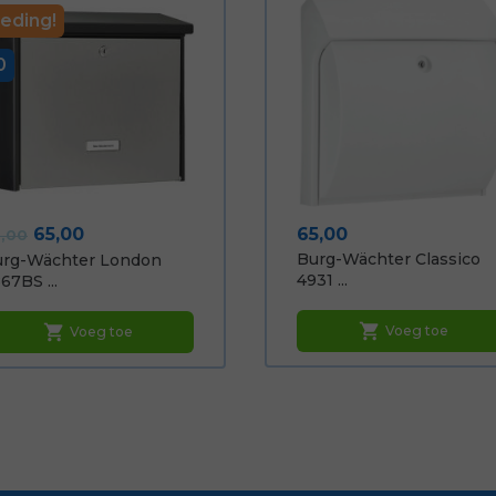
eding!
0
rmale prijs
Prijs
Prijs
65,00
65,00
,00
Burg-Wächter Classico
urg-Wächter London
4931 ...
67BS ...
shopping_cart
shopping_cart
Voeg toe
Voeg toe