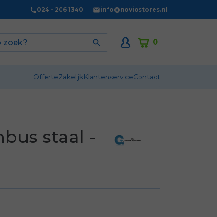
024 - 206 1340
info@noviostores.nl
0

Offerte
Zakelijk
Klantenservice
Contact
bus staal -