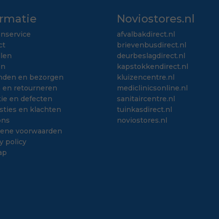
ormatie
Noviostores.nl
enservice
afvalbakdirect.nl
ct
brievenbusdirect.nl
llen
deurbeslagdirect.nl
en
kapstokkendirect.nl
nden en bezorgen
kluizencentre.nl
n en retourneren
mediclinicsonline.nl
ie en defecten
sanitaircentre.nl
sties en klachten
tuinkasdirect.nl
ons
noviostores.nl
ene voorwaarden
y policy
ap