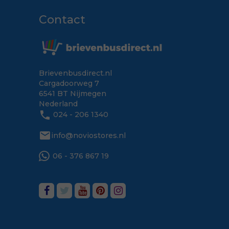
Contact
Brievenbusdirect.nl
Cargadoorweg 7
6541 BT Nijmegen
Nederland
phone
024 - 206 1340
mail
info@noviostores.nl
06 - 376 867 19