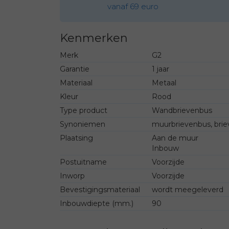
vanaf 69 euro
Kenmerken
Merk
G2
Garantie
1 jaar
Materiaal
Metaal
Kleur
Rood
Type product
Wandbrievenbus
Synoniemen
muurbrievenbus, bri
Plaatsing
Aan de muur
Inbouw
Postuitname
Voorzijde
Inworp
Voorzijde
Bevestigingsmateriaal
wordt meegeleverd
Inbouwdiepte (mm.)
90