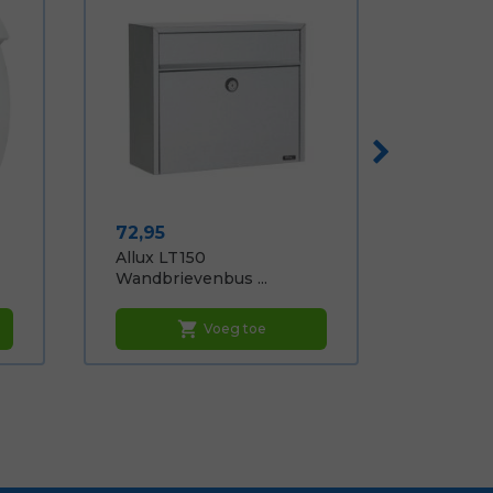
Prijs
72,95
Allux LT150
Wandbrievenbus ...
shopping_cart
Voeg toe