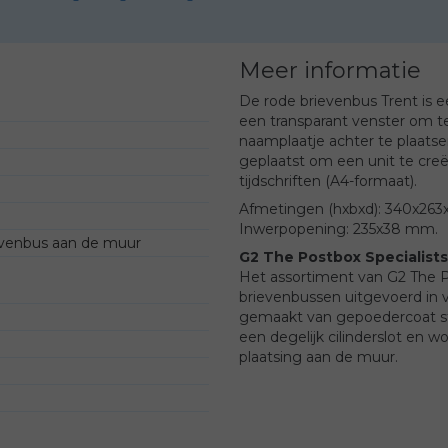
Meer informatie
De rode brievenbus Trent is e
een transparant venster om te
naamplaatje achter te plaats
geplaatst om een unit te creë
tijdschriften (A4-formaat).
Afmetingen (hxbxd): 340x26
Inwerpopening: 235x38 mm.
evenbus aan de muur
G2 The Postbox Specialists 
Het assortiment van G2 The Po
brievenbussen uitgevoerd in v
gemaakt van gepoedercoat sta
een degelijk cilinderslot en 
plaatsing aan de muur.