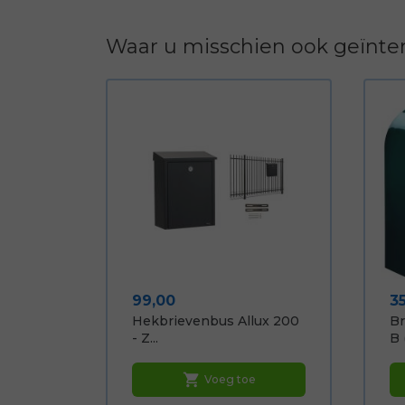
Waar u misschien ook geïnter
Prijs
Pr
99,00
3
Hekbrievenbus Allux 200
Br
- Z...
B 
shopping_cart
Voeg toe