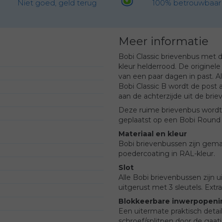
Niet goed, geld terug
100% betrouwbaar
Meer informatie
Bobi Classic brievenbus met d
kleur helderrood. De originel
van een paar dagen in past. Al
Bobi Classic B wordt de post 
aan de achterzijde uit de bri
Deze ruime brievenbus wordt 
geplaatst op een Bobi Round s
Materiaal en kleur
Bobi brievenbussen zijn gemaa
poedercoating in RAL-kleur.
Slot
Alle Bobi brievenbussen zijn u
uitgerust met 3 sleutels. Extra
Blokkeerbare inwerpopeni
Een uitermate praktisch detai
schroef/splitpen door de gaat