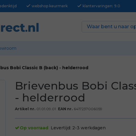
check
check
edenktijd
webshop keurmerk
klantervaringen: 9.0
owroom
bus Bobi Classic B (back) - helderrood
Brievenbus Bobi Class
- helderrood
Artikel nr.
01.01.09.01
EAN nr.
6417237006059
Op voorraad
Levertijd:
2-3 werkdagen