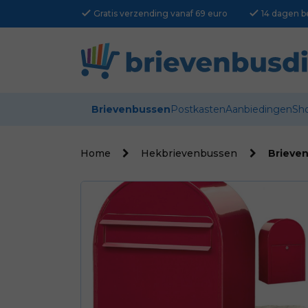
check
check
Gratis verzending vanaf 69 euro
14 dagen b
Brievenbussen
Postkasten
Aanbiedingen
Sh
Home
Hekbrievenbussen
Brieven