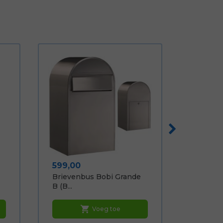
Prijs
599,00
Brievenbus Bobi Grande
B (b...
shopping_cart
Voeg toe