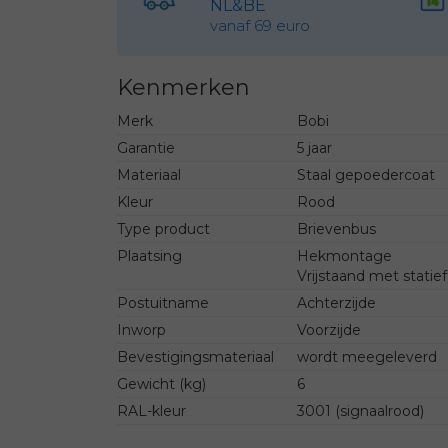
NL&BE
vanaf 69 euro
Kenmerken
Merk
Bobi
Garantie
5 jaar
Materiaal
Staal gepoedercoat
Kleur
Rood
Type product
Brievenbus
Plaatsing
Hekmontage
Vrijstaand met statief
Postuitname
Achterzijde
Inworp
Voorzijde
Bevestigingsmateriaal
wordt meegeleverd
Gewicht (kg)
6
RAL-kleur
3001 (signaalrood)