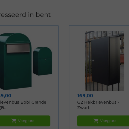
esseerd in bent
ijs
Prijs
59,00
169,00
ievenbus Bobi Grande
G2 Hekbrievenbus -
(b...
Zwart
shopping_cart
shopping_cart
Voeg toe
Voeg toe