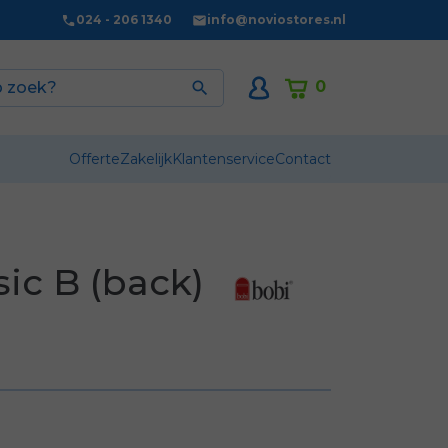
024 - 206 1340
info@noviostores.nl
0

Offerte
Zakelijk
Klantenservice
Contact
ic B (back)