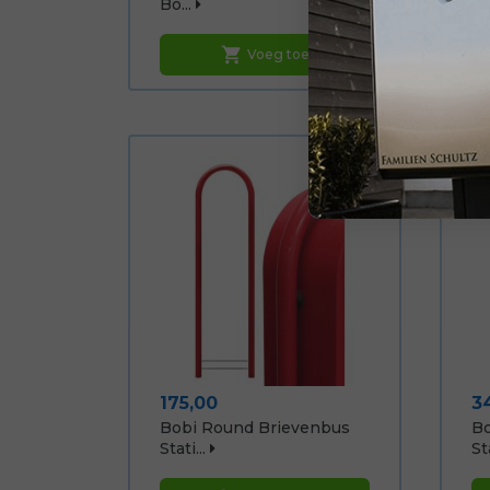
Bo...
12,
shopping_cart
Voeg toe
Prijs
Pr
175,00
3
Bobi Round Brievenbus
Bo
Stati...
Sta