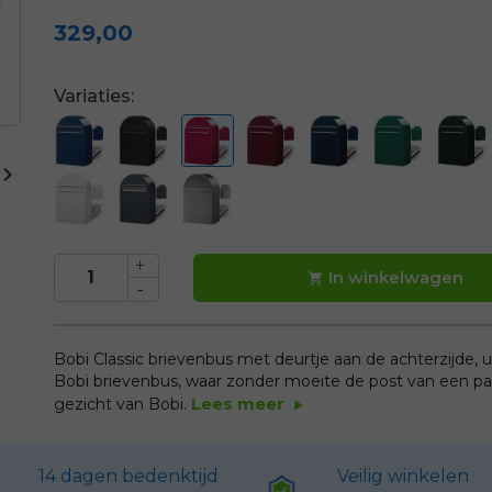
329,00
Variaties:

In winkelwagen

Bobi Classic brievenbus met deurtje aan de achterzijde, u
Bobi brievenbus, waar zonder moeite de post van een paa
Lees meer
gezicht van Bobi.
play_arrow
14 dagen bedenktijd
Veilig winkelen