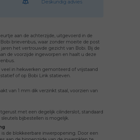
Deskundig advies
eurtje aan de achterzijde, uitgevoerd in de
e Bobi brievenbus, waar zonder moeite de post
 jaren het vertrouwde gezicht van Bobi. Bij de
aan de voorzijde ingeworpen en haalt u deze
evenbus.
veel in hekwerken gemonteerd of vrijstaand
tatief of op Bobi Link statieven.
kt van 1 mm dik verzinkt staal, voorzien van
itgerust met een degelijk cilinderslot, standaard
 sleutels bijbestellen is mogelijk.
ng
l is de blokkeerbare inwerpopening. Door een
jes aan de binnenzijde van de inwerpklep te