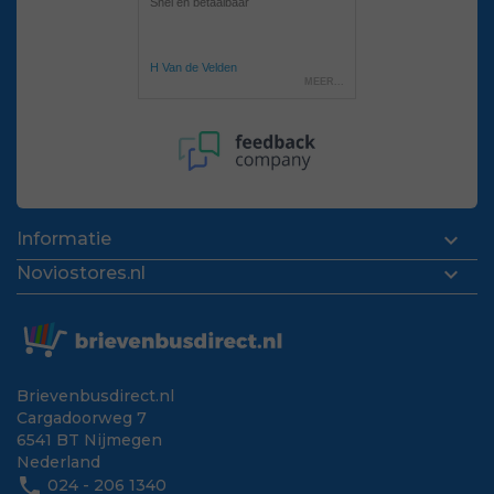

Informatie

Noviostores.nl
Brievenbusdirect.nl
Cargadoorweg 7
6541 BT Nijmegen
Nederland
phone
024 - 206 1340