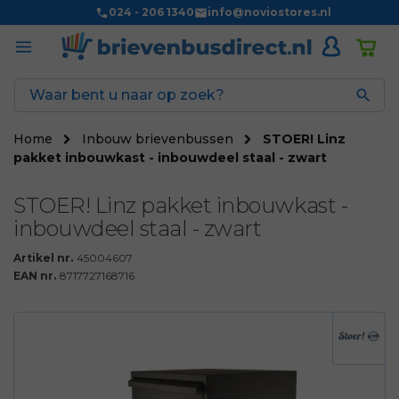
024 - 206 1340
info@noviostores.nl

Home
Inbouw brievenbussen
STOER! Linz
pakket inbouwkast - inbouwdeel staal - zwart
STOER! Linz pakket inbouwkast -
inbouwdeel staal - zwart
Artikel nr.
45004607
EAN nr.
8717727168716