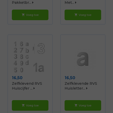
Pakketbr...
Met...
Voeg toe
Voeg toe
shopping_cart
shopping_cart
Prijs
Prijs
16,50
16,50
Zelfklevend RVS
Zelfklevende RVS
Huiscijfer ...
Huisletter...
Voeg toe
Voeg toe
shopping_cart
shopping_cart