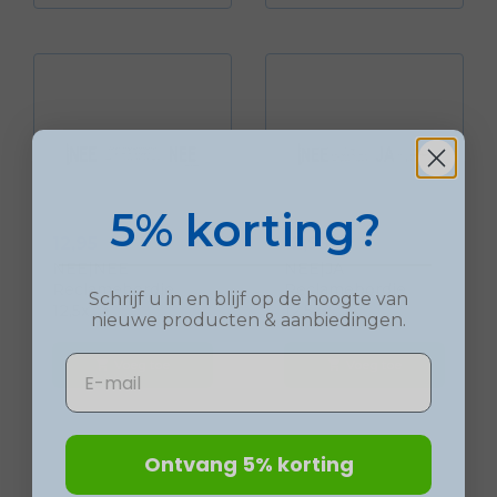
5% korting?
Prijs
Prijs
12,95
12,95
NEE|NEE
NEE|JA
Reclamebordje
Reclamebordje
Schrijf u in en blijf op de hoogte van
12,5x...
12,5x2...
nieuwe
producten
& aanbiedingen.
Email
Voeg toe
Voeg toe
shopping_cart
shopping_cart
Ontvang 5% korting