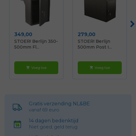
Prijs
Prijs
349,00
279,00
STOER! Berlijn 350-
STOER! Berlijn
500mm Fl...
500mm Post I...
Voeg toe
Voeg toe
shopping_cart
shopping_cart
Gratis verzending NL&BE
vanaf 69 euro
14 dagen bedenktijd
Niet goed, geld terug