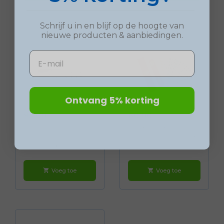
Schrijf u in en blijf op de hoogte van
nieuwe
producten
& aanbiedingen.
Email
Ontvang 5% korting
Prijs
Prijs
95,00
60,00
KitLock
Allux Brick
Elektronisch
Brievenbus Uitg...
Pincod...
Voeg toe
Voeg toe
shopping_cart
shopping_cart