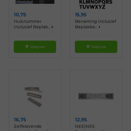
Prijs
Prijs
10,75
15,95
Huisnummer
Benaming Inclusief
Inclusief Beplak...
Beplakke...
Voeg toe
Voeg toe
shopping_cart
shopping_cart
Prijs
Prijs
16,75
12,95
Zelfklevende
NEE|NEE