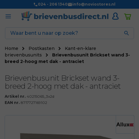
024 - 206 1340
info@noviostores.nl

Home
Postkasten
Kant-en-klare
brievenbusunits
Brievenbusunit Brickset wand 3-
breed 2-hoog met dak - antraciet
Brievenbusunit Brickset wand 3-
breed 2-hoog met dak - antraciet
Artikel nr.
40215065_3x2d
EAN nr.
8717727169102