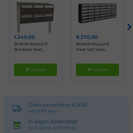
Prijs
Prijs
1.249,00
8.270,00
Brievenbusunit
Brievenbusunit
Brickset Met...
Hive Set Wan...
Voeg toe
Voeg toe
shopping_cart
shopping_cart
Gratis verzending NL&BE
vanaf 69 euro
14 dagen bedenktijd
Niet goed, geld terug