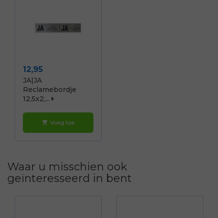
Prijs
12,95
JA|JA
Reclamebordje
12,5x2,...
Voeg toe
shopping_cart
Waar u misschien ook
geïnteresseerd in bent