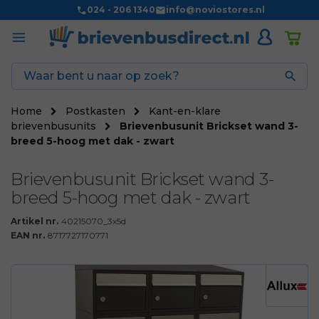
024 - 206 1340
info@noviostores.nl

Home
Postkasten
Kant-en-klare
brievenbusunits
Brievenbusunit Brickset wand 3-
breed 5-hoog met dak - zwart
Brievenbusunit Brickset wand 3-
breed 5-hoog met dak - zwart
Artikel nr.
40215070_3x5d
EAN nr.
8717727170771