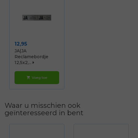
Prijs
12,95
JA|JA
Reclamebordje
12,5x2,...
Voeg toe
shopping_cart
Waar u misschien ook
geïnteresseerd in bent