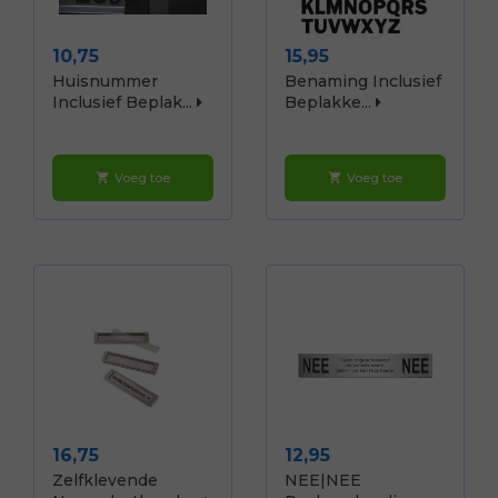
Prijs
Prijs
10,75
15,95
Huisnummer
Benaming Inclusief
Inclusief Beplak...
Beplakke...
Voeg toe
Voeg toe
shopping_cart
shopping_cart
Prijs
Prijs
16,75
12,95
Zelfklevende
NEE|NEE