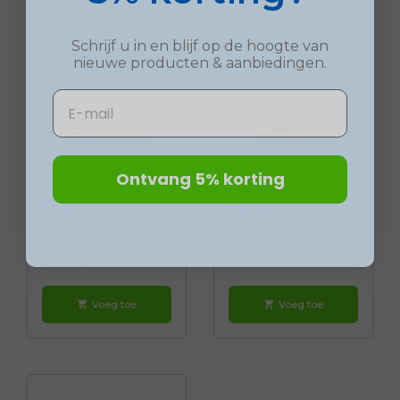
Schrijf u in en blijf op de hoogte van
nieuwe
producten
& aanbiedingen.
Email
Ontvang 5% korting
Prijs
Prijs
95,00
60,00
KitLock
Allux Brick
Elektronisch
Brievenbus Uitg...
Pincod...
Voeg toe
Voeg toe
shopping_cart
shopping_cart