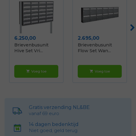
Prijs
Prijs
6.250,00
2.695,00
Brievenbusunit
Brievenbusunit
Hive Set Vri...
Flow Set Wan...
Voeg toe
Voeg toe
shopping_cart
shopping_cart
Gratis verzending NL&BE
vanaf 69 euro
14 dagen bedenktijd
Niet goed, geld terug